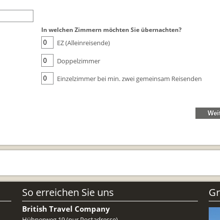
Reiseunterlagen
Reiseversicheru
In welchen Zimmern möchten Sie übernachten?
EZ (Alleinreisende)
Unterkünfte
Zimmer
Doppelzimmer
Einzelzimmer bei min. zwei gemeinsam Reisenden
So erreichen Sie uns
Gr
British Travel Company
Hühnerweg 19 (nur Postadresse)