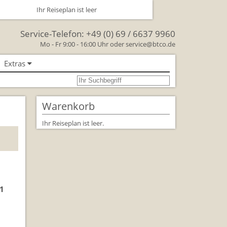
Ihr Reiseplan ist leer
Service-Telefon:
+49 (0) 69 / 6637 9960
Mo - Fr 9:00 - 16:00 Uhr oder
service@btco.de
Extras
se nach Großbritannien
oßbritannien
Warenkorb
Großbritannien Reise
Ihr Reiseplan ist leer.
 Facts & Figures
Urlaub mit Hund
schenken Sie eine Reise mit
11
lienreisen in Großbritannien
rkehr