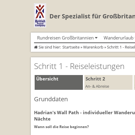
Der Spezialist für Großbrita
Rundreisen Großbritannien
Wanderurlaub
Sie sind hier:
Startseite
»
Warenkorb
» Schritt 1 - Reis
Autorundreisen
Geführte Wandertouren
Busrundreisen
Individualtoure
Herzlich Willkommen
Wandern in Cornwall
Cornwall
Wandern in Cornwall
Coast Path)
Schritt 1 - Reiseleistungen
England
Wandern in England
England
Wandern in England
Schottland
Wandern in Schottland
Schottland
Wandern in Schottla
Wales
Wandern in Wales
Wales
Übersicht
Schritt 2
Wandern in Wales
An- & Abreise
Grunddaten
Hadrian's Wall Path - individueller Wander
Nächte
Wann soll die Reise beginnen?