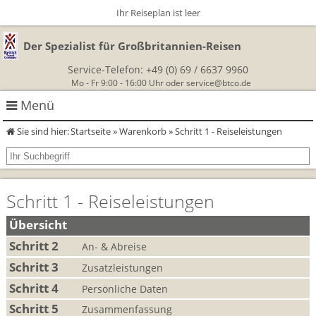
Ihr Reiseplan ist leer
Der Spezialist für Großbritannien-Reisen
Service-Telefon:
+49 (0) 69 / 6637 9960
Mo - Fr 9:00 - 16:00 Uhr oder
service@btco.de
Menü
Sie sind hier:
Startseite
»
Warenkorb
» Schritt 1 - Reiseleistungen
Rundreisen Großbritannien
Autorundreisen
Wanderurlaub
Schritt 1 - Reiseleistungen
Geführte Wandertouren
Themenreisen
Herzlich Willkommen
Übersicht
England
Schritt 2
Classic-Car-Reise durch Südengland
An- & Abreise
Allergikerreisen
Wandern in Cornwall
Schritt 3
Zusatzleistungen
Schottland
Wandern in England
Für Outlander‑Fans: inspiriert durch die Highland Saga
BTCo
Schritt 4
Persönliche Daten
Wales
Wandern in Schottland
Schritt 5
Gartenreisen England
Zusammenfassung