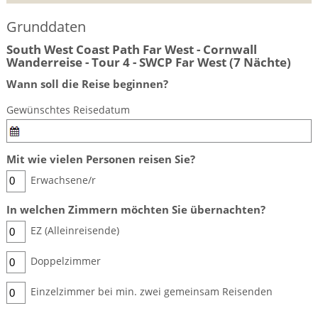
BTCo Überblick
Ihre Reise
Busrundreisen
Wandern in Wales
Großbritannientouren für Alleinreisende
Grunddaten
News
Ablauf Ihrer Reise nach Großbritannien
Extras
Individualtouren
Cornwall
South West Coast Path Far West - Cornwall
Reisen mit Hund
Wanderreise - Tour 4 - SWCP Far West (7 Nächte)
Kontakt
Anreise nach Großbritannien
Urlaub in Großbritannien
England
Wann soll die Reise beginnen?
Wandern in Cornwall (South West Coast Path)
Rosamunde Pilcher Reisen durch Cornwall und Südengland
Feedback
Bezahlung Ihrer Großbritannien Reise
Schottland
Versicherungsschutz
Gewünschtes Reisedatum
Wandern in England
Unsere Familienreisen
FAQs
Checkliste
Wales
Wandern in Schottland
Whiskyreisen Schottland
Mit wie vielen Personen reisen Sie?
Minibustouren
Großbritannien - Facts & Figures
Wandern in Wales
Erwachsene/r
Großbritannien Urlaub mit Hund
Reisen durch England und Wales per Minibus
In welchen Zimmern möchten Sie übernachten?
Gutscheine - verschenken Sie eine Reise mit BTCo
Reisen durch Schottland per Minibus
EZ (Alleinreisende)
Individuelle Familienreisen in Großbritannien
Doppelzimmer
Links
Einzelzimmer bei min. zwei gemeinsam Reisenden