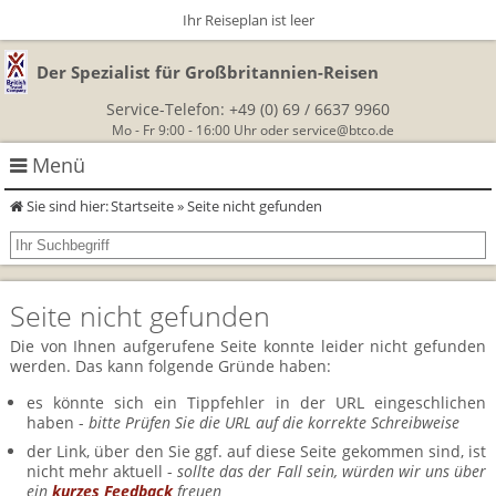
Ihr Reiseplan ist leer
Der Spezialist für Großbritannien-Reisen
Service-Telefon:
+49 (0) 69 / 6637 9960
Mo - Fr 9:00 - 16:00 Uhr oder
service@btco.de
Menü
Sie sind hier:
Startseite
» Seite nicht gefunden
Rundreisen Großbritannien
Autorundreisen
Wanderurlaub
Seite nicht gefunden
Geführte Wandertouren
Themenreisen
Herzlich Willkommen
Die von Ihnen aufgerufene Seite konnte leider nicht gefunden
werden. Das kann folgende Gründe haben:
England
Classic-Car-Reise durch Südengland
Allergikerreisen
Wandern in Cornwall
es könnte sich ein Tippfehler in der URL eingeschlichen
Schottland
haben -
bitte Prüfen Sie die URL auf die korrekte Schreibweise
Wandern in England
Für Outlander‑Fans: inspiriert durch die Highland Saga
BTCo
der Link, über den Sie ggf. auf diese Seite gekommen sind, ist
Wales
nicht mehr aktuell -
sollte das der Fall sein, würden wir uns über
Wandern in Schottland
Gartenreisen England
ein
kurzes Feedback
freuen