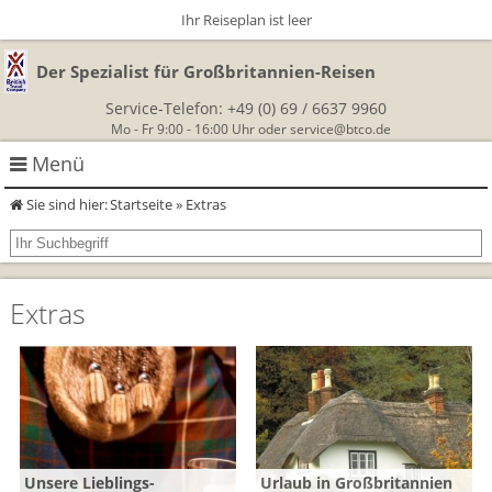
Ihr Reiseplan ist leer
Der Spezialist für Großbritannien-Reisen
Service-Telefon:
+49 (0) 69 / 6637 9960
Mo - Fr 9:00 - 16:00 Uhr oder
service@btco.de
Menü
Sie sind hier:
Startseite
» Extras
Rundreisen Großbritannien
Autorundreisen
Wanderurlaub
Extras
Geführte Wandertouren
Themenreisen
Herzlich Willkommen
England
Classic-Car-Reise durch Südengland
Allergikerreisen
Wandern in Cornwall
Schottland
Wandern in England
Für Outlander‑Fans: inspiriert durch die Highland Saga
BTCo
Wales
Wandern in Schottland
Gartenreisen England
Unsere Lieblings-
Urlaub in Großbritannien