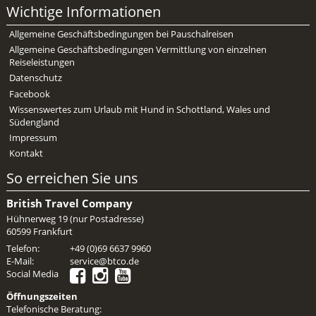
Mietwagen & Verkehr
Wichtige Informationen
Allgemeine Geschäftsbedingungen bei Pauschalreisen
Reiseunterlagen
Allgemeine Geschäftsbedingungen Vermittlung von einzelnen
Reiseleistungen
Reiseversicherung
Datenschutz
Facebook
Unterkünfte
Wissenswertes zum Urlaub mit Hund in Schottland, Wales und
Südengland
Zimmer
Impressum
Kontakt
So erreichen Sie uns
British Travel Company
Hühnerweg 19 (nur Postadresse)
60599 Frankfurt
Telefon:
+49 (0)69 6637 9960
E-Mail:
service@btco.de
Social Media
Öffnungszeiten
Telefonische Beratung: