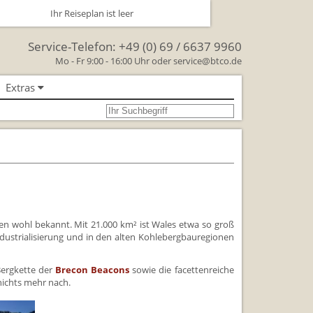
Ihr Reiseplan ist leer
Service-Telefon:
+49 (0) 69 / 6637 9960
Mo - Fr 9:00 - 16:00 Uhr oder
service@btco.de
Extras
se nach Großbritannien
oßbritannien
Großbritannien Reise
 Facts & Figures
Urlaub mit Hund
nien wohl bekannt. Mit 21.000 km² ist Wales etwa so groß
schenken Sie eine Reise mit
ndustrialisierung und in den alten Kohlebergbauregionen
Bergkette der
Brecon Beacons
sowie die facettenreiche
lienreisen in Großbritannien
 nichts mehr nach.
rkehr