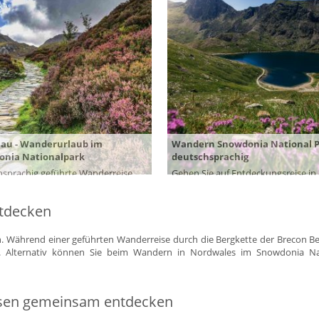
Reiseunterlagen
Reiseversicheru
Unterkünfte
Zimmer
lau - Wanderurlaub im
Wandern Snowdonia National P
onia Nationalpark
deutschsprachig
hsprachig geführte Wanderreise
Gehen Sie auf Entdeckungsreise in
die Natur im südlichen Snowdonia
Land der Druiden & Drachen, der 
lpark in Wales mit vielfältigem
& Sagen - und der landschaftlichen 
ntdecken
angebot
und Schönheit!
8 Tage ab 1.393 EUR
8 Tage ab 1
. Während einer geführten Wanderreise durch die Bergkette der Brecon B
| zur Reise
| z
. Alternativ können Sie beim Wandern in Nordwales im Snowdonia Na
isen gemeinsam entdecken