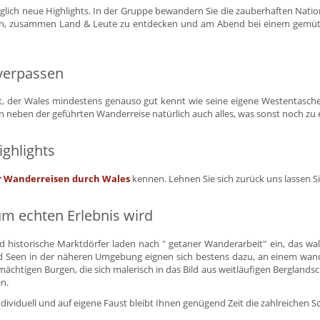
ch neue Highlights. In der Gruppe bewandern Sie die zauberhaften Nationa
vieren, zusammen Land & Leute zu entdecken und am Abend bei einem gemü
 verpassen
rt, der Wales mindestens genauso gut kennt wie seine eigene Westentasc
 neben der geführten Wanderreise natürlich auch alles, was sonst noch zu 
ighlights
er Wanderreisen durch Wales
kennen. Lehnen Sie sich zurück uns lassen Sie 
um echten Erlebnis wird
 historische Marktdörfer laden nach " getaner Wanderarbeit" ein, das wali
 Seen in der näheren Umgebung eignen sich bestens dazu, an einem wande
ächtigen Burgen, die sich malerisch in das Bild aus weitläufigen Berglandsc
n.
viduell und auf eigene Faust bleibt Ihnen genügend Zeit die zahlreichen 