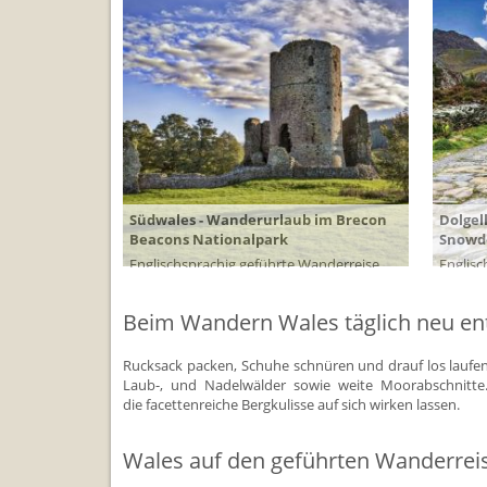
Südwales - Wanderurlaub im Brecon
Dolgel
Beacons Nationalpark
Snowd
Englischsprachig geführte Wanderreise
Englisc
durch die Natur des Brecon Beacons
durch 
Nationalpark in Südwales mit vielseitigen
Nationa
Beim Wandern Wales täglich neu e
Wanderrouten.
Touren
8 Tage ab 1.393 EUR
Rucksack packen, Schuhe schnüren und drauf los laufen
| zur Reise
Laub-, und Nadelwälder sowie weite Moorabschnitte
die facettenreiche Bergkulisse auf sich wirken lassen.
Wales auf den geführten Wanderre