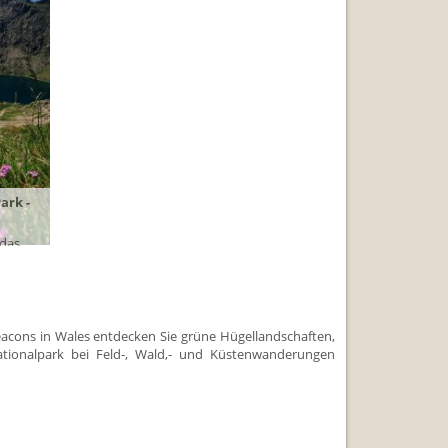
ng
ark -
 das
Barden
Vielfalt
.818 EUR
eacons in Wales entdecken Sie grüne Hügellandschaften,
ur Reise
tionalpark bei Feld-, Wald,- und Küstenwanderungen