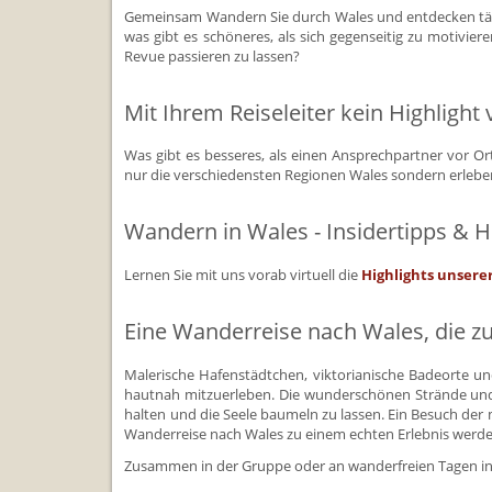
Gemeinsam Wandern Sie durch Wales und entdecken tägli
was gibt es schöneres, als sich gegenseitig zu moti
Revue passieren zu lassen?
Mit Ihrem Reiseleiter kein Highlight
Was gibt es besseres, als einen Ansprechpartner vor O
nur die verschiedensten Regionen Wales sondern erleben
Wandern in Wales - Insidertipps & H
Lernen Sie mit uns vorab virtuell die
Highlights unser
Eine Wanderreise nach Wales, die z
Malerische Hafenstädtchen, viktorianische Badeorte und
hautnah mitzuerleben. Die wunderschönen Strände und
halten und die Seele baumeln zu lassen. Ein Besuch der m
Wanderreise nach Wales zu einem echten Erlebnis werde
Zusammen in der Gruppe oder an wanderfreien Tagen indi