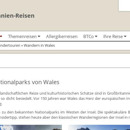
nnien-Reisen
Themenreisen
Allergikerreisen
BTCo
Ihre Reise
Classic-Car-Reise durch Südengland
Urlaub in Großbritannien
BTCo Überblick
Ablauf Ihrer Rei
andertouren
» Wandern in Wales
n
Minibustouren
Für Outlander‑Fans: inspiriert durch die
Versicherungsschutz
News
Anreise nach Gr
 (South West
Reisen durch England und Wales
Highland Saga
per Minibus
Kontakt
Bezahlung Ihrer 
Reisen durch Schottland per
Gartenreisen England
Minibus
nd
Feedback
Checkliste
Großbritannientouren für Alleinreisende
tionalparks von Wales
FAQs
Großbritannien -
Reisen mit Hund
Großbritannien 
e landschaftlichen Reize und kulturhistorischen Schätze sind in Großbritan
Rosamunde Pilcher Reisen durch Cornwall
Gutscheine - ver
 so dicht besiedelt. Vor 150 Jahren war Wales das Herz der europäischen I
und Südengland
BTCo
g.
Unsere Familienreisen
 zu den bekannten Nationalparks im Westen der Insel. Die spektakuläre 
Individuelle Fami
Whiskyreisen Schottland
 Insidertipp, stehen heute aber den klassischen Wanderregionen der Insel in
Links
Mietwagen & Ve