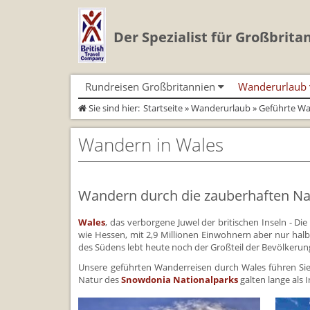
Der Spezialist für Großbrita
Rundreisen Großbritannien
Wanderurlaub
Sie sind hier:
Startseite
»
Wanderurlaub
»
Geführte W
Autorundreisen
Geführte Wandertouren
Busrundreisen
Individualtoure
Herzlich Willkommen
Wandern in Cornwall
Cornwall
Wandern in Cornwall
Wandern in Wales
Coast Path)
England
Wandern in England
England
Wandern in England
Schottland
Wandern in Schottland
Schottland
Wandern in Schottla
Wales
Wandern in Wales
Wales
Wandern in Wales
Wandern durch die zauberhaften Na
Wales
, das verborgene Juwel der britischen Inseln - Di
wie Hessen, mit 2,9 Millionen Einwohnern aber nur halb
des Südens lebt heute noch der Großteil der Bevölkerun
Unsere geführten Wanderreisen durch Wales führen Sie
Natur des
Snowdonia Nationalparks
galten lange als