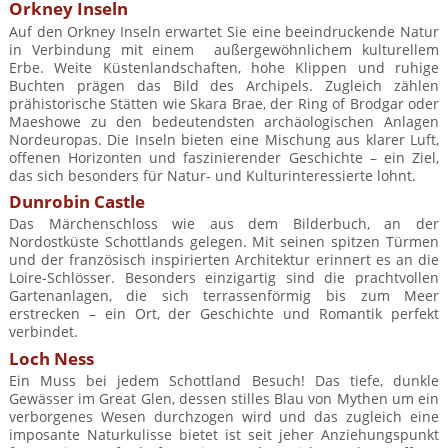
Orkney Inseln
Auf den Orkney Inseln erwartet Sie eine beeindruckende Natur
in Verbindung mit einem außergewöhnlichem kulturellem
Erbe. Weite Küstenlandschaften, hohe Klippen und ruhige
Buchten prägen das Bild des Archipels. Zugleich zählen
prähistorische Stätten wie Skara Brae, der Ring of Brodgar oder
Maeshowe zu den bedeutendsten archäologischen Anlagen
Nordeuropas. Die Inseln bieten eine Mischung aus klarer Luft,
offenen Horizonten und faszinierender Geschichte – ein Ziel,
das sich besonders für Natur- und Kulturinteressierte lohnt.
Dunrobin Castle
Das Märchenschloss wie aus dem Bilderbuch, an der
Nordostküste Schottlands gelegen. Mit seinen spitzen Türmen
und der französisch inspirierten Architektur erinnert es an die
Loire-Schlösser. Besonders einzigartig sind die prachtvollen
Gartenanlagen, die sich terrassenförmig bis zum Meer
erstrecken – ein Ort, der Geschichte und Romantik perfekt
verbindet.
Loch Ness
Ein Muss bei jedem Schottland Besuch! Das tiefe, dunkle
Gewässer im Great Glen, dessen stilles Blau von Mythen um ein
verborgenes Wesen durchzogen wird und das zugleich eine
imposante Naturkulisse bietet ist seit jeher Anziehungspunkt