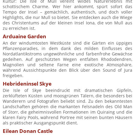
Kultur: Die Isle of Mull vereint wildes Naturerlebnis mit
schottischem Charme. Wer hier ankommt, spürt sofort das
Tempo der Insel – gemächlich, authentisch, und doch voller
Highlights, die nur Mull so bietet. Sie entdecken auch die Wiege
des Christentums auf der kleinen Insel Iona, die von Mull aus
zu erreichen ist.
Arduaine Garden
An der windumtosten Westküste sind die Gärten ein üppiges
Pflanzenparadies, in dem dank des milden Einflusses des
Nordatlantikstroms ungewöhnliche und farbenfrohe Gewächse
gedeihen. Auf geschützten Wegen entfalten Rhododendren,
Magnolien und seltene Farne eine exotische Atmosphäre,
während Aussichtspunkte den Blick über den Sound of Jura
freigeben.
Hebrideninsel Skye
Die Isle of Skye beeindruckt mit dramatischen Gipfeln,
zerklüfteten Küsten und moosgrünen Tälern, die besonders bei
Wanderern und Fotografen beliebt sind. Zu den bekanntesten
Landschaften gehören die markanten Felsnadeln des Old Man
of Storr, die geheimnisvollen Formationen im Quiraing und die
klaren Fairy Pools, während Portree mit seinen bunten Häusern
als praktischer Ausgangspunkt dient.
Eilean Donan Castle