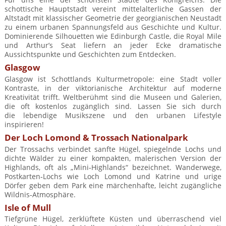
Mietwagen & Verkehr
schottische Hauptstadt vereint mittelalterliche Gassen der
Altstadt mit klassischer Geometrie der georgianischen Neustadt
Reiseunterlagen
zu einem urbanen Spannungsfeld aus Geschichte und Kultur.
Dominierende Silhouetten wie Edinburgh Castle, die Royal Mile
und Arthur’s Seat liefern an jeder Ecke dramatische
Reiseversicherung
Aussichtspunkte und Geschichten zum Entdecken.
Glasgow
Unterkünfte
Glasgow ist Schottlands Kulturmetropole: eine Stadt voller
Kontraste, in der viktorianische Architektur auf moderne
Zimmer
Kreativität trifft. Weltberühmt sind die Museen und Galerien,
die oft kostenlos zugänglich sind. Lassen Sie sich durch
die lebendige Musikszene und den urbanen Lifestyle
inspirieren!
Der Loch Lomond & Trossach Nationalpark
Der Trossachs verbindet sanfte Hügel, spiegelnde Lochs und
dichte Wälder zu einer kompakten, malerischen Version der
Highlands, oft als „Mini‑Highlands“ bezeichnet. Wanderwege,
Postkarten‑Lochs wie Loch Lomond und Katrine und urige
Dörfer geben dem Park eine märchenhafte, leicht zugängliche
Wildnis‑Atmosphäre.
Isle of Mull
Tiefgrüne Hügel, zerklüftete Küsten und überraschend viel