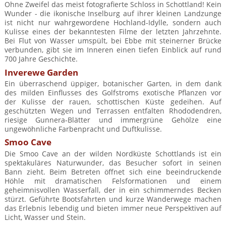
Ohne Zweifel das meist fotografierte Schloss in Schottland! Kein
Wunder - die ikonische Inselburg auf ihrer kleinen Landzunge
ist nicht nur wahrgewordene Hochland-Idylle, sondern auch
Kulisse eines der bekanntesten Filme der letzten Jahrzehnte.
Bei Flut von Wasser umspült, bei Ebbe mit steinerner Brücke
verbunden, gibt sie im Inneren einen tiefen Einblick auf rund
700 Jahre Geschichte.
Inverewe Garden
Ein überraschend üppiger, botanischer Garten, in dem dank
des milden Einflusses des Golfstroms exotische Pflanzen vor
der Kulisse der rauen, schottischen Küste gedeihen. Auf
geschützten Wegen und Terrassen entfalten Rhododendren,
riesige Gunnera‑Blätter und immergrüne Gehölze eine
ungewöhnliche Farbenpracht und Duftkulisse.
Smoo Cave
Die Smoo Cave an der wilden Nordküste Schottlands ist ein
spektakuläres Naturwunder, das Besucher sofort in seinen
Bann zieht. Beim Betreten öffnet sich eine beeindruckende
Höhle mit dramatischen Felsformationen und einem
geheimnisvollen Wasserfall, der in ein schimmerndes Becken
stürzt. Geführte Bootsfahrten und kurze Wanderwege machen
das Erlebnis lebendig und bieten immer neue Perspektiven auf
Licht, Wasser und Stein.