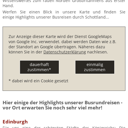
Wissenswertes zum rauen Norden Großbritanniens aus erster
BTCo Überblick
Ihre Reise
Busrundreisen
Hand.
Wandern in Wales
Großbritannientouren für Alleinreisende
Werfen Sie einen Blick in unsere Karte und finden Sie
News
Ablauf Ihrer Reise nach Großbritannien
Extras
einige Highlights unserer Busreisen durch Schottland...
Individualtouren
Cornwall
Reisen mit Hund
Kontakt
Anreise nach Großbritannien
Urlaub in Großbritannien
England
Wandern in Cornwall (South West Coast Path)
Rosamunde Pilcher Reisen durch Cornwall und Südengland
Zur Anzeige dieser Karte wird der Dienst GoogleMaps
Feedback
Bezahlung Ihrer Großbritannien Reise
von Google Inc. verwendet. dabei werden Daten wie z.B.
Schottland
Versicherungsschutz
Wandern in England
der Standort an Google übertragen. Näheres dazu
Unsere Familienreisen
FAQs
können Sie in der
Datenschutzerklärung
nachlesen.
Checkliste
Wales
Wandern in Schottland
Whiskyreisen Schottland
dauerhaft
einmalig
Minibustouren
Großbritannien - Facts & Figures
Wandern in Wales
zustimmen*
zustimmen
Großbritannien Urlaub mit Hund
* dabei wird ein Cookie gesetzt
Reisen durch England und Wales per Minibus
Gutscheine - verschenken Sie eine Reise mit BTCo
Reisen durch Schottland per Minibus
Hier einige der Highlights unserer Busrundreisen -
Individuelle Familienreisen in Großbritannien
vor Ort erwarten Sie noch sehr viel mehr!
Links
Edinburgh
Für uns eine der schönsten Städte des Königreichs: Die