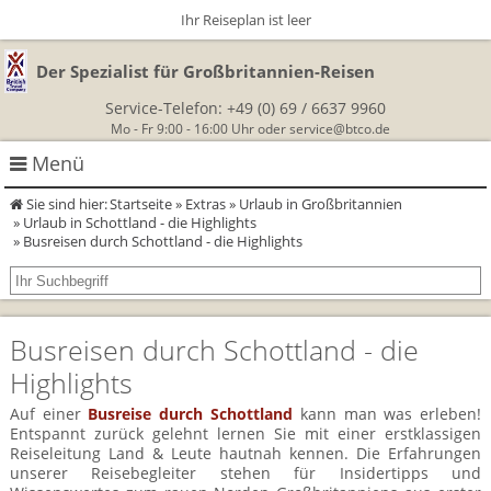
Ihr Reiseplan ist leer
Der Spezialist für Großbritannien-Reisen
Service-Telefon:
+49 (0) 69 / 6637 9960
Mo - Fr 9:00 - 16:00 Uhr oder
service@btco.de
Menü
Sie sind hier:
Startseite
»
Extras
»
Urlaub in Großbritannien
Rundreisen Großbritannien
»
Urlaub in Schottland - die Highlights
» Busreisen durch Schottland - die Highlights
Autorundreisen
Wanderurlaub
Geführte Wandertouren
Themenreisen
Herzlich Willkommen
Busreisen durch Schottland - die
England
Highlights
Classic-Car-Reise durch Südengland
Allergikerreisen
Wandern in Cornwall
Auf einer
Busreise durch Schottland
kann man was erleben!
Schottland
Wandern in England
Für Outlander‑Fans: inspiriert durch die Highland Saga
Entspannt zurück gelehnt lernen Sie mit einer erstklassigen
BTCo
Reiseleitung Land & Leute hautnah kennen. Die Erfahrungen
Wales
unserer Reisebegleiter stehen für Insidertipps und
Wandern in Schottland
Gartenreisen England