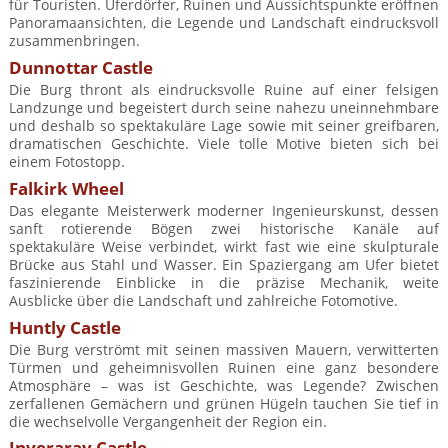
für Touristen. Uferdörfer, Ruinen und Aussichtspunkte eröffnen
Panoramaansichten, die Legende und Landschaft eindrucksvoll
zusammenbringen.
Dunnottar Castle
Die Burg thront als eindrucksvolle Ruine auf einer felsigen
Landzunge und begeistert durch seine nahezu uneinnehmbare
und deshalb so spektakuläre Lage sowie mit seiner greifbaren,
dramatischen Geschichte. Viele tolle Motive bieten sich bei
einem Fotostopp.
Falkirk Wheel
Das elegante Meisterwerk moderner Ingenieurskunst, dessen
sanft rotierende Bögen zwei historische Kanäle auf
spektakuläre Weise verbindet, wirkt fast wie eine skulpturale
Brücke aus Stahl und Wasser. Ein Spaziergang am Ufer bietet
faszinierende Einblicke in die präzise Mechanik, weite
Ausblicke über die Landschaft und zahlreiche Fotomotive.
Huntly Castle
Die Burg verströmt mit seinen massiven Mauern, verwitterten
Türmen und geheimnisvollen Ruinen eine ganz besondere
Atmosphäre – was ist Geschichte, was Legende? Zwischen
zerfallenen Gemächern und grünen Hügeln tauchen Sie tief in
die wechselvolle Vergangenheit der Region ein.
Inveraray Castle