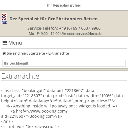
Ihr Reiseplan ist leer
Der Spezialist für Großbritannien-Reisen
Service-Telefon:
+49 (0) 69 / 6637 9960
Mo - Fr 9:00 - 16:00 Uhr oder
service@btco.de
Menü
Sie sind hier:
Startseite
» Extranächte
Rundreisen Großbritannien
Autorundreisen
Wanderurlaub
Extranächte
Geführte Wandertouren
Themenreisen
Herzlich Willkommen
<ins class="bookingaff" data-aid="2218607" data-
target_aid="2218607" data-prod="nsb" data-width="100%" data-
England
Classic-Car-Reise durch Südengland
Allergikerreisen
Wandern in Cornwall
height="auto" data-lang="de" data-df_num_properties="3">
<!-- Anything inside will go away once widget is loaded. -->
Schottland
<a href="//www.booking.com?
Wandern in England
Für Outlander‑Fans: inspiriert durch die Highland Saga
BTCo
aid=2218607">Booking.com</a>
Wales
</ins>
Wandern in Schottland
Gartenreisen England
<script type="text/javascript">