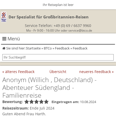
Ihr Reiseplan ist leer
Der Spezialist für Großbritannien-Reisen
Service-Telefon:
+49 (0) 69 / 6637 9960
Mo - Fr 9:00 - 16:00 Uhr oder
service@btco.de
Menü
Sie sind hier:
Startseite
»
BTCo
»
Feedback
» Feedback
Rundreisen Großbritannien
Autorundreisen
Wanderurlaub
« älteres Feedback
Übersicht
neueres Feedback »
Geführte Wandertouren
Themenreisen
Herzlich Willkommen
Anonym
(Willich , Deutschland)
-
Abenteuer Südengland -
England
Classic-Car-Reise durch Südengland
Allergikerreisen
Wandern in Cornwall
Familienreise
Schottland
Wandern in England
Für Outlander‑Fans: inspiriert durch die Highland Saga
Bewertung:
Eingetragen am:
10.08.2024
BTCo
Reisezeitraum:
Ende Juli 2024
Wales
Wandern in Schottland
Gartenreisen England
Guten Abend Frau Harth.