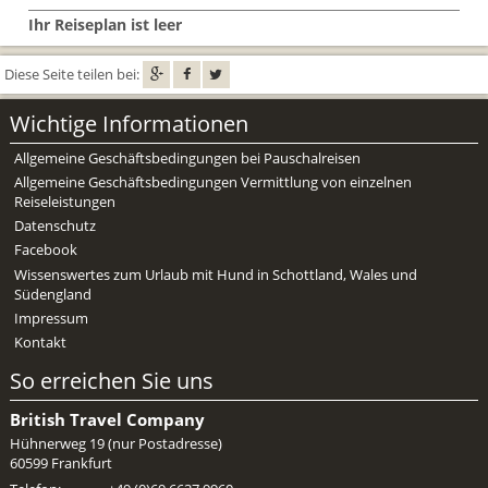
Mietwagen & Verkehr
Ihr Reiseplan ist leer
Reiseunterlagen
Diese Seite teilen bei:
Reiseversicherung
Wichtige Informationen
Unterkünfte
Allgemeine Geschäftsbedingungen bei Pauschalreisen
Allgemeine Geschäftsbedingungen Vermittlung von einzelnen
Zimmer
Reiseleistungen
Datenschutz
Facebook
Wissenswertes zum Urlaub mit Hund in Schottland, Wales und
Südengland
Impressum
Kontakt
So erreichen Sie uns
British Travel Company
Hühnerweg 19 (nur Postadresse)
60599 Frankfurt