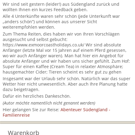
BTCo Überblick
Ihre Reise
Wir sind seit gestern (leider!) aus Südengland zurück und
Busrundreisen
Wandern in Wales
wollten Ihnen ein kurzes Feedback geben.
Großbritannientouren für Alleinreisende
News
Alle 4 Unterkünfte waren sehr schön (jede Unterkunft war
Ablauf Ihrer Reise nach Großbritannien
Extras
Individualtouren
Cornwall
„anders schön“) und können aus unserer Sicht
Reisen mit Hund
weiterempfohlen werden.
Kontakt
Anreise nach Großbritannien
Urlaub in Großbritannien
England
Zum Thema Reiten, dies haben wir von Ihren Vorschlägen
Wandern in Cornwall (South West Coast Path)
Rosamunde Pilcher Reisen durch Cornwall und Südengland
ausgesucht und selbst gebucht:
Feedback
Bezahlung Ihrer Großbritannien Reise
https://www.exmoorcoastholidays.co.uk/ Wir sind absolute
Schottland
Versicherungsschutz
Wandern in England
Unsere Familienreisen
Anfänger (letzte Mal vor 15 Jahren auf einem Pferd gesessen,
FAQs
wo wir auch Anfänger waren). Man hat hier ein Angebot für
Checkliste
Wales
Wandern in Schottland
absolute Anfänger und wir haben uns sicher gefühlt. Zum Hof:
Whiskyreisen Schottland
Super für einen Kaffee (Cream Tea) in relaxter Atmosphäre;
Minibustouren
Großbritannien - Facts & Figures
hausgemachter Cider; Tieren scheint es sehr gut zu gehen
Wandern in Wales
Insgesamt war der Urlaub sehr schön. Natürlich war das super
Großbritannien Urlaub mit Hund
Wetter hier nicht unwesentlich. Aber auch Ihre Planung hatte
Reisen durch England und Wales per Minibus
dazu beigetragen.
Dafür ein herzliches Dankeschön.
Gutscheine - verschenken Sie eine Reise mit BTCo
Reisen durch Schottland per Minibus
(Autor möchte namentlich nicht genannt werden)
Hier gelangen Sie zur Reise:
Abenteuer Südengland -
Individuelle Familienreisen in Großbritannien
Familienreise
Links
Warenkorb