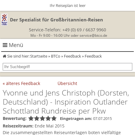
Ihr Reiseplan ist leer
Der Spezialist für Großbritannien-Reisen
Service-Telefon:
+49 (0) 69 / 6637 9960
Mo - Fr 9:00 - 16:00 Uhr oder
service@btco.de
Menü
Sie sind hier:
Startseite
»
BTCo
»
Feedback
» Feedback
Rundreisen Großbritannien
Autorundreisen
Wanderurlaub
« älteres Feedback
Übersicht
Geführte Wandertouren
Themenreisen
Herzlich Willkommen
Yvonne und Jens Christoph
(Dorsten,
Deutschland)
- Inspiration Outlander
England
Classic-Car-Reise durch Südengland
Allergikerreisen
Wandern in Cornwall
Schottland Rundreise per Pkw
Schottland
Wandern in England
Für Outlander‑Fans: inspiriert durch die Highland Saga
Bewertung:
Eingetragen am:
07.07.2015
BTCo
Reisezeitraum:
Ende Mai 2015
Wales
Wandern in Schottland
Gartenreisen England
Die zusammengestellten Reiseunterlagen boten vielfältige