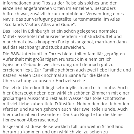
BTCo Überblick
Ihre Reise
Informationen und Tips zu der Reise als solches und den
Busrundreisen
Wandern in Wales
einzelnen angefahrenen Orten im einzelnen. Besonders
Großbritannientouren für Alleinreisende
hilfreich war, zusätzlich zur empfohlener Verwendung eines
News
Ablauf Ihrer Reise nach Großbritannien
Extras
Navis, das zur Verfügung gestellte Kartenmaterial im Atlas
Individualtouren
Cornwall
Reisen mit Hund
"Scotlands Visitors Atlas and Guide".
Kontakt
Anreise nach Großbritannien
Das Hotel in Edinburgh ist ein schön gelegenes normales
Urlaub in Großbritannien
England
Wandern in Cornwall (South West Coast Path)
Rosamunde Pilcher Reisen durch Cornwall und Südengland
Mittelklassehotel mit ausreichendem Frühstücksbuffet und
Feedback
manchmal etwas knappem Parkplatzangebot, man kann dann
Bezahlung Ihrer Großbritannien Reise
Schottland
Versicherungsschutz
auf das Nachbargrundstück ausweichen.
Wandern in England
Unsere Familienreisen
Die B&B-Unterkunft in Forres bietet tollen familiär geprägten
FAQs
Checkliste
Wales
Aufenthalt mit großartigem Frühstück in einem örtlich
Wandern in Schottland
Whiskyreisen Schottland
typischen Gebäude, welches ruhig und dennoch gut zu
Minibustouren
Großbritannien - Facts & Figures
erreichen liegt. Zur Familie gehören auch zwei liebe Hunde und
Wandern in Wales
Katzen. Vielen Dank nochmal an Sanna für die kleine
Überraschung zu unserer Hochzeitsreise...
Großbritannien Urlaub mit Hund
Reisen durch England und Wales per Minibus
Die letzte Unterkunft liegt sehr idyllisch am Loch Linnhe. Auch
hier überzeugt neben den wirklich schönen Zimmern mit einer
Gutscheine - verschenken Sie eine Reise mit BTCo
Reisen durch Schottland per Minibus
großartigen Aussicht direkt aufs Wasser das tolle schottische
mit viel Liebe zubereitete Frühstück. Neben den dort lebenden
Pferden und Kühen gehören auch hier zwei tolle Hunde. Auch
Individuelle Familienreisen in Großbritannien
hier nochmal ein besonderer Dank an Brigitte für die kleine
Honeymoon-Überraschung!
Links
Insgesamt ist diese Reise wirklich toll, um weit in Schottland
herum zu kommen und um wirklich viel zu sehen zu