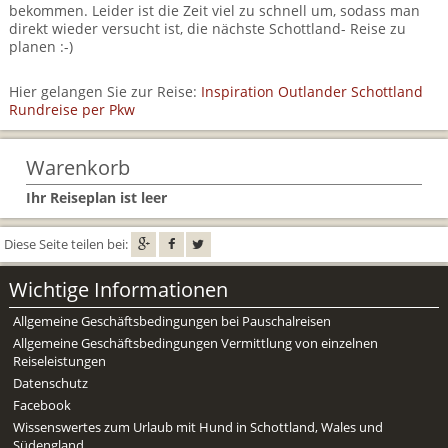
Mietwagen & Verkehr
bekommen. Leider ist die Zeit viel zu schnell um, sodass man
direkt wieder versucht ist, die nächste Schottland- Reise zu
planen :-)
Reiseunterlagen
Hier gelangen Sie zur Reise:
Inspiration Outlander Schottland
Reiseversicherung
Rundreise per Pkw
Unterkünfte
Warenkorb
Zimmer
Ihr Reiseplan ist leer
Diese Seite teilen bei:
Wichtige Informationen
Allgemeine Geschäftsbedingungen bei Pauschalreisen
Allgemeine Geschäftsbedingungen Vermittlung von einzelnen
Reiseleistungen
Datenschutz
Facebook
Wissenswertes zum Urlaub mit Hund in Schottland, Wales und
Südengland