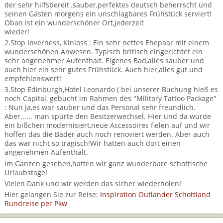
BTCo Überblick
Ihre Reise
der sehr hilfsbereit ,sauber,perfektes deutsch beherrscht und
Busrundreisen
Wandern in Wales
seinen Gästen morgens ein unschlagbares Frühstück serviert!
Großbritannientouren für Alleinreisende
Oban ist ein wunderschöner Ort,jederzeit
News
Ablauf Ihrer Reise nach Großbritannien
Extras
wieder!
Individualtouren
Cornwall
Reisen mit Hund
2.Stop Inverness, Kinloss : Ein sehr nettes Ehepaar mit einem
Kontakt
Anreise nach Großbritannien
wunderschönen Anwesen. Typisch britisch eingerichtet ein
Urlaub in Großbritannien
England
Wandern in Cornwall (South West Coast Path)
Rosamunde Pilcher Reisen durch Cornwall und Südengland
sehr angenehmer Aufenthalt. Eigenes Bad,alles sauber und
Feedback
auch hier ein sehr gutes Frühstück. Auch hier,alles gut und
Bezahlung Ihrer Großbritannien Reise
Schottland
Versicherungsschutz
empfehlenswert!
Wandern in England
Unsere Familienreisen
3.Stop Edinburgh,Hotel Leonardo ( bei unserer Buchung hieß es
FAQs
Checkliste
Wales
noch Capital, gebucht im Rahmen des "Military Tattoo Package"
Wandern in Schottland
Whiskyreisen Schottland
: Nun ja,es war sauber und das Personal sehr freundlich.
Minibustouren
Großbritannien - Facts & Figures
Aber...... man spürte den Besitzerwechsel. Hier und da wurde
Wandern in Wales
ein bißchen modernisiert,neue Accessoires fielen auf und wir
hoffen das die Bäder auch noch renoviert werden. Aber auch
Großbritannien Urlaub mit Hund
Reisen durch England und Wales per Minibus
das war nicht so tragisch!Wir hatten auch dort einen
angenehmen Aufenthalt.
Gutscheine - verschenken Sie eine Reise mit BTCo
Reisen durch Schottland per Minibus
Im Ganzen gesehen,hatten wir ganz wunderbare schottische
Urlaubstage!
Individuelle Familienreisen in Großbritannien
Vielen Dank und wir werden das sicher wiederholen!
Hier gelangen Sie zur Reise:
Inspiration Outlander Schottland
Rundreise per Pkw
Links