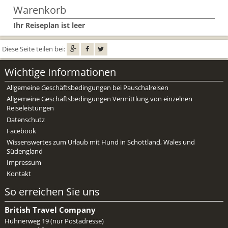
Mietwagen & Verkehr
Warenkorb
Ihr Reiseplan ist leer
Reiseunterlagen
Reiseversicherung
Diese Seite teilen bei:
Wichtige Informationen
Unterkünfte
Allgemeine Geschäftsbedingungen bei Pauschalreisen
Zimmer
Allgemeine Geschäftsbedingungen Vermittlung von einzelnen
Reiseleistungen
Datenschutz
Facebook
Wissenswertes zum Urlaub mit Hund in Schottland, Wales und
Südengland
Impressum
Kontakt
So erreichen Sie uns
British Travel Company
Hühnerweg 19 (nur Postadresse)