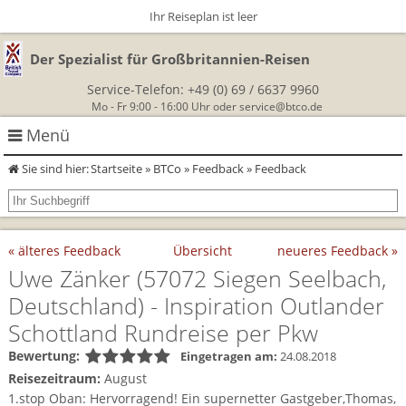
Ihr Reiseplan ist leer
Der Spezialist für Großbritannien-Reisen
Service-Telefon:
+49 (0) 69 / 6637 9960
Mo - Fr 9:00 - 16:00 Uhr oder
service@btco.de
Menü
Sie sind hier:
Startseite
»
BTCo
»
Feedback
» Feedback
Rundreisen Großbritannien
Autorundreisen
Wanderurlaub
« älteres Feedback
Übersicht
neueres Feedback »
Geführte Wandertouren
Themenreisen
Herzlich Willkommen
Uwe Zänker
(57072 Siegen Seelbach,
Deutschland)
- Inspiration Outlander
England
Classic-Car-Reise durch Südengland
Allergikerreisen
Wandern in Cornwall
Schottland Rundreise per Pkw
Schottland
Wandern in England
Für Outlander‑Fans: inspiriert durch die Highland Saga
Bewertung:
Eingetragen am:
24.08.2018
BTCo
Reisezeitraum:
August
Wales
Wandern in Schottland
Gartenreisen England
1.stop Oban: Hervorragend! Ein supernetter Gastgeber,Thomas,