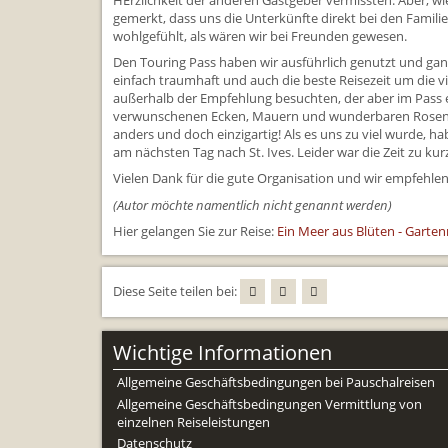
HErzlichkeit der anderen Gastgeber vermissten. Aber, wie 
gemerkt, dass uns die Unterkünfte direkt bei den Famili
wohlgefühlt, als wären wir bei Freunden gewesen.
Den Touring Pass haben wir ausführlich genutzt und ganz
einfach traumhaft und auch die beste Reisezeit um die 
außerhalb der Empfehlung besuchten, der aber im Pass e
verwunschenen Ecken, Mauern und wunderbaren Rosen! Ab
anders und doch einzigartig! Als es uns zu viel wurde,
am nächsten Tag nach St. Ives. Leider war die Zeit zu 
Vielen Dank für die gute Organisation und wir empfehlen 
(Autor möchte namentlich nicht genannt werden)
Hier gelangen Sie zur Reise:
Ein Meer aus Blüten - Garte
Diese Seite teilen bei:
Wichtige Informationen
Allgemeine Geschäftsbedingungen bei Pauschalreisen
Allgemeine Geschäftsbedingungen Vermittlung von
einzelnen Reiseleistungen
Datenschutz