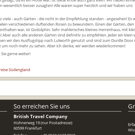
gesagt, da es ein Hotel war, ist diese Kritik auch ganz klein. Wir haben einf
en wesentlich besser zusagten! Alle waren super herzlich und wir haben uns
Reiseunterlagen
Reiseversicheru
 viele - auch Gärten - die nicht in der Empfehlung standen - angesehen! Es 
vielen verschiedenen duftenden Rosen zu bewundern. Einen der Gärten, den 
Unterkünfte
nthalten war, ist Godolphin. Sehr mahlerisches kleines Herrenhaus, mit kle
er auch alle anderen Gärten sind definitiv zu empfehlen. Jeder ein klein 
Zimmer
 haben wir den Ausflugstipp nach Lulworth genutzt und sind zum Durdle Door
kurz um noch mehr zu sehen. Aber ich denke, wir werden wiederkommen!
Sie gerne weiter!
nreise Südengland
So erreichen Sie uns
Gr
British Travel Company
Hühnerweg 19 (nur Postadresse)
Erf
60599 Frankfurt
Wis