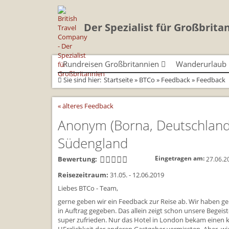
Der Spezialist für Großbrita
Rundreisen Großbritannien
Wanderurlaub
Sie sind hier:
Startseite
»
BTCo
»
Feedback
» Feedback
Autorundreisen
Geführte Wandertouren
Busrundreisen
Individualtoure
Herzlich Willkommen
Wandern in Cornwall
Cornwall
Wandern in Cornwall
« älteres Feedback
Coast Path)
England
Wandern in England
England
Wandern in England
Schottland
Wandern in Schottland
Schottland
Anonym
(Borna, Deutschlan
Wandern in Schottla
Wales
Wandern in Wales
Wales
Wandern in Wales
Südengland
Bewertung:
Eingetragen am:
27.06.2
Reisezeitraum:
31.05. - 12.06.2019
Liebes BTCo - Team,
gerne geben wir ein Feedback zur Reise ab. Wir haben g
in Auftrag gegeben. Das allein zeigt schon unsere Begei
super zufrieden. Nur das Hotel in London bekam einen k