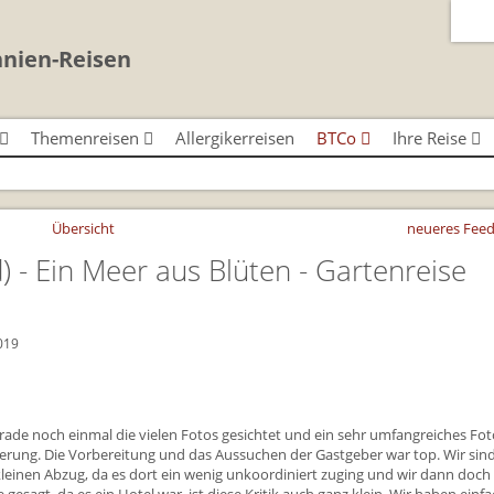
nnien-Reisen
Themenreisen
Allergikerreisen
BTCo
Ihre Reise
Classic-Car-Reise durch Südengland
Urlaub in Großbritannien
BTCo Überblick
Ablauf Ihrer Rei
n
Minibustouren
Für Outlander‑Fans: inspiriert durch die
Versicherungsschutz
News
Anreise nach Gr
 (South West
Reisen durch England und Wales
Highland Saga
Übersicht
neueres Feed
per Minibus
Kontakt
Bezahlung Ihrer 
Reisen durch Schottland per
Gartenreisen England
d)
- Ein Meer aus Blüten - Gartenreise
Minibus
nd
Feedback
Checkliste
Großbritannientouren für Alleinreisende
FAQs
Großbritannien -
Reisen mit Hund
Großbritannien 
019
Rosamunde Pilcher Reisen durch Cornwall
Gutscheine - ver
und Südengland
BTCo
Unsere Familienreisen
Individuelle Fami
erade noch einmal die vielen Fotos gesichtet und ein sehr umfangreiches Fo
Whiskyreisen Schottland
sterung. Die Vorbereitung und das Aussuchen der Gastgeber war top. Wir sin
Links
leinen Abzug, da es dort ein wenig unkoordiniert zuging und wir dann doch
Mietwagen & Ve