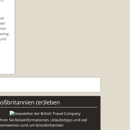
ach
ng
war
wir
inen
wenig
 und
oßbritannien (er)leben
ahren Sie Reiseinformationen, Urlaubstipps und viel
senswertes rund um Grossbritannien