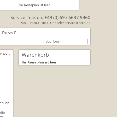
Ihr Reiseplan ist leer
Service-Telefon:
+49 (0) 69 / 6637 9960
Mo - Fr 9:00 - 16:00 Uhr oder
service@btco.de
Extras
se nach Großbritannien
oßbritannien
Warenkorb
back »
Großbritannien Reise
Ihr Reiseplan ist leer
 Facts & Figures
Urlaub mit Hund
schenken Sie eine Reise mit
lienreisen in Großbritannien
tobuch
d
 die
rkehr