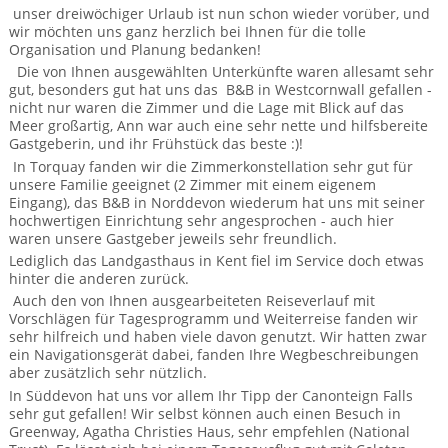
BTCo Überblick
Ihre Reise
unser dreiwöchiger Urlaub ist nun schon wieder vorüber, und
Busrundreisen
Wandern in Wales
wir möchten uns ganz herzlich bei Ihnen für die tolle
Großbritannientouren für Alleinreisende
News
Organisation und Planung bedanken!
Ablauf Ihrer Reise nach Großbritannien
Extras
Individualtouren
Cornwall
Die von Ihnen ausgewählten Unterkünfte waren allesamt sehr
Reisen mit Hund
gut, besonders gut hat uns das B&B in Westcornwall gefallen -
Kontakt
Anreise nach Großbritannien
Urlaub in Großbritannien
nicht nur waren die Zimmer und die Lage mit Blick auf das
England
Wandern in Cornwall (South West Coast Path)
Rosamunde Pilcher Reisen durch Cornwall und Südengland
Meer großartig, Ann war auch eine sehr nette und hilfsbereite
Feedback
Gastgeberin, und ihr Frühstück das beste :)!
Bezahlung Ihrer Großbritannien Reise
Schottland
Versicherungsschutz
Wandern in England
Unsere Familienreisen
In Torquay fanden wir die Zimmerkonstellation sehr gut für
FAQs
unsere Familie geeignet (2 Zimmer mit einem eigenem
Checkliste
Wales
Wandern in Schottland
Eingang), das B&B in Norddevon wiederum hat uns mit seiner
Whiskyreisen Schottland
hochwertigen Einrichtung sehr angesprochen - auch hier
Minibustouren
Großbritannien - Facts & Figures
waren unsere Gastgeber jeweils sehr freundlich.
Wandern in Wales
Lediglich das Landgasthaus in Kent fiel im Service doch etwas
Großbritannien Urlaub mit Hund
hinter die anderen zurück.
Reisen durch England und Wales per Minibus
Auch den von Ihnen ausgearbeiteten Reiseverlauf mit
Vorschlägen für Tagesprogramm und Weiterreise fanden wir
Gutscheine - verschenken Sie eine Reise mit BTCo
Reisen durch Schottland per Minibus
sehr hilfreich und haben viele davon genutzt. Wir hatten zwar
ein Navigationsgerät dabei, fanden Ihre Wegbeschreibungen
Individuelle Familienreisen in Großbritannien
aber zusätzlich sehr nützlich.
In Süddevon hat uns vor allem Ihr Tipp der Canonteign Falls
Links
sehr gut gefallen! Wir selbst können auch einen Besuch in
Greenway, Agatha Christies Haus, sehr empfehlen (National