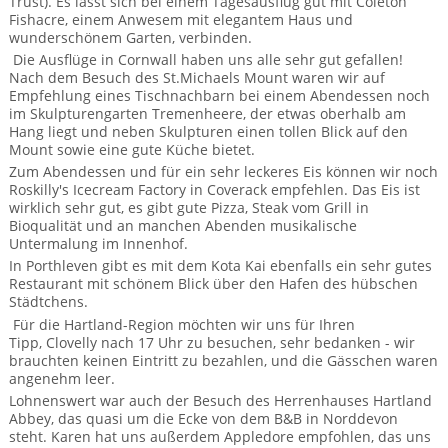
Trust). Es lässt sich bei einem Tagesausflug gut mit Coleton
Mietwagen & Verkehr
Fishacre, einem Anwesem mit elegantem Haus und
wunderschönem Garten, verbinden.
Reiseunterlagen
Die Ausflüge in Cornwall haben uns alle sehr gut gefallen!
Nach dem Besuch des St.Michaels Mount waren wir auf
Empfehlung eines Tischnachbarn bei einem Abendessen noch
Reiseversicherung
im Skulpturengarten Tremenheere, der etwas oberhalb am
Hang liegt und neben Skulpturen einen tollen Blick auf den
Unterkünfte
Mount sowie eine gute Küche bietet.
Zum Abendessen und für ein sehr leckeres Eis können wir noch
Zimmer
Roskilly's Icecream Factory in Coverack empfehlen. Das Eis ist
wirklich sehr gut, es gibt gute Pizza, Steak vom Grill in
Bioqualität und an manchen Abenden musikalische
Untermalung im Innenhof.
In Porthleven gibt es mit dem Kota Kai ebenfalls ein sehr gutes
Restaurant mit schönem Blick über den Hafen des hübschen
Städtchens.
Für die Hartland-Region möchten wir uns für Ihren
Tipp, Clovelly nach 17 Uhr zu besuchen, sehr bedanken - wir
brauchten keinen Eintritt zu bezahlen, und die Gässchen waren
angenehm leer.
Lohnenswert war auch der Besuch des Herrenhauses Hartland
Abbey, das quasi um die Ecke von dem B&B in Norddevon
steht. Karen hat uns außerdem Appledore empfohlen, das uns