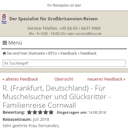
Ihr Reiseplan ist leer
Der Spezialist für Großbritannien-Reisen
Service-Telefon:
+49 (0) 69 / 6637 9960
Mo - Fr 9:00 - 16:00 Uhr oder
service@btco.de
Menü
Sie sind hier:
Startseite
»
BTCo
»
Feedback
» Feedback
Rundreisen Großbritannien
Autorundreisen
Wanderurlaub
« älteres Feedback
Übersicht
neueres Feedback »
Geführte Wandertouren
Themenreisen
Herzlich Willkommen
R.
(Frankfurt, Deutschland)
- Für
Muschelsucher und Glücksritter -
England
Classic-Car-Reise durch Südengland
Allergikerreisen
Wandern in Cornwall
Familienreise Cornwall
Schottland
Wandern in England
Für Outlander‑Fans: inspiriert durch die Highland Saga
Bewertung:
Eingetragen am:
14.08.2018
BTCo
Reisezeitraum:
Juli 2018
Wales
Wandern in Schottland
Gartenreisen England
Sehr geehrte Frau Fernandes,