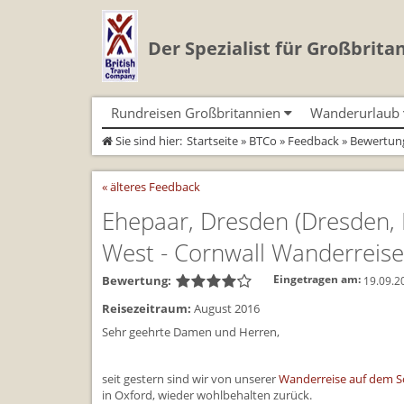
Der Spezialist für Großbrita
Rundreisen Großbritannien
Wanderurlaub
Sie sind hier:
Startseite
»
BTCo
»
Feedback
» Bewertung
Autorundreisen
Geführte Wandertouren
Busrundreisen
Individualtoure
Herzlich Willkommen
Wandern in Cornwall
Cornwall
Wandern in Cornwall
« älteres Feedback
Coast Path)
England
Wandern in England
England
Wandern in England
Schottland
Wandern in Schottland
Schottland
Ehepaar, Dresden
(Dresden,
Wandern in Schottla
Wales
Wandern in Wales
Wales
Wandern in Wales
West - Cornwall Wanderreis
Bewertung:
Eingetragen am:
19.09.2
Reisezeitraum:
August 2016
Sehr geehrte Damen und Herren,
seit gestern sind wir von unserer
Wanderreise auf dem S
in Oxford, wieder wohlbehalten zurück.