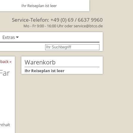
Ihr Reiseplan ist leer
Service-Telefon:
+49 (0) 69 / 6637 9960
Mo - Fr 9:00 - 16:00 Uhr oder
service@btco.de
Extras
se nach Großbritannien
oßbritannien
Warenkorb
back »
Großbritannien Reise
Far
Ihr Reiseplan ist leer
 Facts & Figures
Urlaub mit Hund
schenken Sie eine Reise mit
lienreisen in Großbritannien
nthalt
rkehr