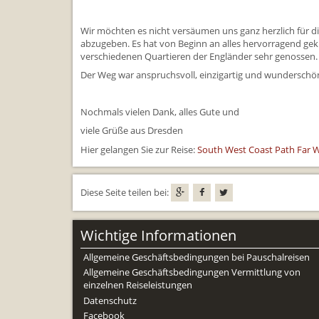
Wir möchten es nicht versäumen uns ganz herzlich für d
abzugeben. Es hat von Beginn an alles hervorragend gek
verschiedenen Quartieren der Engländer sehr genossen.
Der Weg war anspruchsvoll, einzigartig und wunderschön
Nochmals vielen Dank, alles Gute und
viele Grüße aus Dresden
Hier gelangen Sie zur Reise:
South West Coast Path Far W
Diese Seite teilen bei:
Wichtige Informationen
Allgemeine Geschäftsbedingungen bei Pauschalreisen
Allgemeine Geschäftsbedingungen Vermittlung von
einzelnen Reiseleistungen
Datenschutz
Facebook