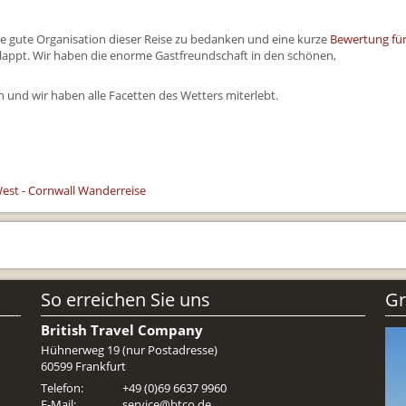
Reiseunterlagen
ie gute Organisation dieser Reise zu bedanken und eine kurze
Bewertung fü
Reiseversicheru
lappt. Wir haben die enorme Gastfreundschaft in den schönen,
Unterkünfte
 und wir haben alle Facetten des Wetters miterlebt.
Zimmer
est - Cornwall Wanderreise
So erreichen Sie uns
Gr
British Travel Company
Hühnerweg 19 (nur Postadresse)
60599 Frankfurt
Telefon:
+49 (0)69 6637 9960
E-Mail:
service@btco.de