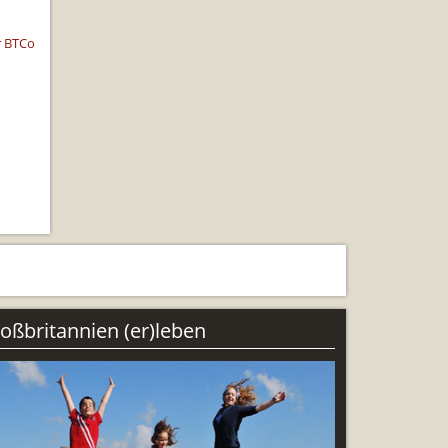
r BTCo
ng
oßbritannien (er)leben