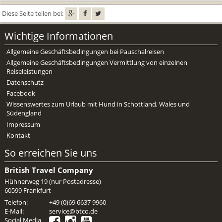
Mietwagen & Verkehr
Diese Seite teilen bei:
Reiseunterlagen
Wichtige Informationen
Reiseversicherung
Allgemeine Geschäftsbedingungen bei Pauschalreisen
Allgemeine Geschäftsbedingungen Vermittlung von einzelnen
Unterkünfte
Reiseleistungen
Datenschutz
Zimmer
Facebook
Wissenswertes zum Urlaub mit Hund in Schottland, Wales und
Südengland
Impressum
Kontakt
So erreichen Sie uns
British Travel Company
Hühnerweg 19 (nur Postadresse)
60599 Frankfurt
Telefon:
+49 (0)69 6637 9960
E-Mail:
service@btco.de
Social Media