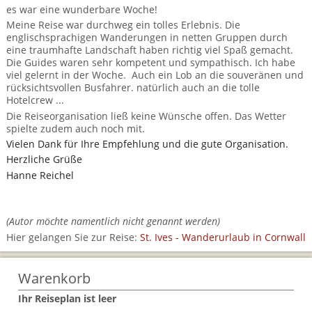
BTCo Überblick
Ihre Reise
es war eine wunderbare Woche!
Busrundreisen
Wandern in Wales
Großbritannientouren für Alleinreisende
Meine Reise war durchweg ein tolles Erlebnis. Die
News
englischsprachigen Wanderungen in netten Gruppen durch
Ablauf Ihrer Reise nach Großbritannien
Extras
Individualtouren
Cornwall
eine traumhafte Landschaft haben richtig viel Spaß gemacht.
Reisen mit Hund
Die Guides waren sehr kompetent und sympathisch. Ich habe
Kontakt
Anreise nach Großbritannien
Urlaub in Großbritannien
viel gelernt in der Woche.
Auch ein Lob an die souveränen und
England
Wandern in Cornwall (South West Coast Path)
Rosamunde Pilcher Reisen durch Cornwall und Südengland
rücksichtsvollen Busfahrer. natürlich auch an die tolle
Feedback
Hotelcrew ...
Bezahlung Ihrer Großbritannien Reise
Schottland
Versicherungsschutz
Wandern in England
Unsere Familienreisen
Die Reiseorganisation ließ keine Wünsche offen. Das Wetter
FAQs
spielte zudem auch noch mit.
Checkliste
Wales
Wandern in Schottland
Vielen Dank für Ihre Empfehlung und die gute Organisation.
Whiskyreisen Schottland
Herzliche Grüße
Minibustouren
Großbritannien - Facts & Figures
Wandern in Wales
Hanne Reichel
Großbritannien Urlaub mit Hund
Reisen durch England und Wales per Minibus
(Autor möchte namentlich nicht genannt werden)
Gutscheine - verschenken Sie eine Reise mit BTCo
Reisen durch Schottland per Minibus
Hier gelangen Sie zur Reise:
St. Ives - Wanderurlaub in Cornwall
Individuelle Familienreisen in Großbritannien
Warenkorb
Links
Ihr Reiseplan ist leer