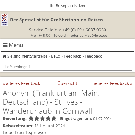
Ihr Reiseplan ist leer
Der Spezialist für Großbritannien-Reisen
Service-Telefon:
+49 (0) 69 / 6637 9960
Mo - Fr 9:00 - 16:00 Uhr oder
service@btco.de
Menü
Sie sind hier:
Startseite
»
BTCo
»
Feedback
» Feedback
Rundreisen Großbritannien
Autorundreisen
Wanderurlaub
« älteres Feedback
Übersicht
neueres Feedback »
Geführte Wandertouren
Themenreisen
Herzlich Willkommen
Anonym
(Frankfurt am Main,
Deutschland)
- St. Ives -
England
Classic-Car-Reise durch Südengland
Allergikerreisen
Wandern in Cornwall
Wanderurlaub in Cornwall
Schottland
Wandern in England
Für Outlander‑Fans: inspiriert durch die Highland Saga
Bewertung:
Eingetragen am:
01.07.2024
BTCo
Reisezeitraum:
Mitte Juni 2024
Wales
Wandern in Schottland
Gartenreisen England
Liebe Frau Tegtmeyer,