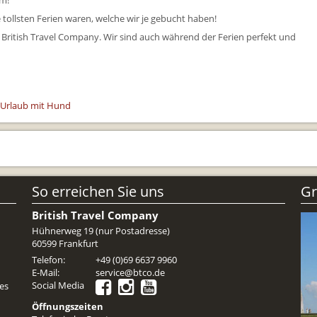
em!
e tollsten Ferien waren, welche wir je gebucht haben!
Reiseunterlagen
 British Travel Company. Wir sind auch während der Ferien perfekt und
Reiseversicheru
Unterkünfte
Zimmer
- Urlaub mit Hund
So erreichen Sie uns
Gr
British Travel Company
Hühnerweg 19 (nur Postadresse)
60599 Frankfurt
Telefon:
+49 (0)69 6637 9960
E-Mail:
service@btco.de
Social Media
es
Öffnungszeiten