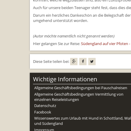
konnten, welche wegzulassen sind, also ein Luxusprobl
Auch für unsere beiden Teenager steht fest, dass dies di
Darum ein herzliches Dankeschön an die Belegschaft der
umgehend unterstützt worden.
(Autor möchte namentlich nicht genannt werden)
Hier gelangen Sie zur Reise:
Südengland auf vier Pfoten 
Diese Seite teilen bei:
Wichtige Informationen
Allgemeine Geschäftsbedingungen bei Pauschalreisen
Allgemeine Geschäftsbedingungen Vermittlung von
einzelnen Reiseleistungen
Datenschutz
Facebook
Wissenswertes zum Urlaub mit Hund in Schottland, Wal
und Südengland
Impressum