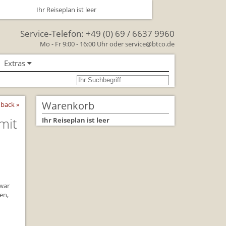
Ihr Reiseplan ist leer
Service-Telefon:
+49 (0) 69 / 6637 9960
Mo - Fr 9:00 - 16:00 Uhr oder
service@btco.de
Extras
se nach Großbritannien
oßbritannien
Warenkorb
back »
Großbritannien Reise
mit
Ihr Reiseplan ist leer
 Facts & Figures
Urlaub mit Hund
schenken Sie eine Reise mit
 war
en,
lienreisen in Großbritannien
rkehr