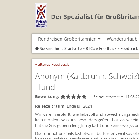
Der Spezialist für Großbrita
Rundreisen Großbritannien
Wanderurlaub
Sie sind hier:
Startseite
»
BTCo
»
Feedback
» Feedback
Autorundreisen
Geführte Wandertouren
Busrundreisen
Individualtoure
Herzlich Willkommen
Wandern in Cornwall
Cornwall
Wandern in Cornwall
« älteres Feedback
Coast Path)
England
Wandern in England
England
Wandern in England
Schottland
Wandern in Schottland
Schottland
Anonym
(Kaltbrunn, Schweiz
Wandern in Schottla
Wales
Wandern in Wales
Wales
Wandern in Wales
Hund
Bewertung:
Eingetragen am:
14.08.2
Reisezeitraum:
Ende Juli 2024
Wir waren verblüfft, wie liebevoll und abwechslungsre
kein Problem, was uns besonders gefreut hat. Als wir ein
hat die Gastgeberin lediglich gelacht und keineswegs vorw
Die Tour hat uns teils fast etwas überfordert, weil sov