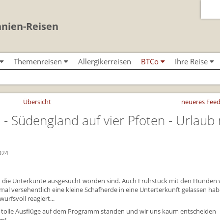
nnien-Reisen
Themenreisen
Allergikerreisen
BTCo
Ihre Reise
Classic-Car-Reise durch Südengland
Urlaub in Großbritannien
BTCo Überblick
Ablauf Ihrer Rei
n
Minibustouren
Für Outlander‑Fans: inspiriert durch die
Versicherungsschutz
News
Anreise nach Gr
 (South West
Reisen durch England und Wales
Highland Saga
Übersicht
neueres Feed
per Minibus
Kontakt
Bezahlung Ihrer 
Reisen durch Schottland per
Gartenreisen England
)
- Südengland auf vier Pfoten - Urlaub 
Minibus
nd
Feedback
Checkliste
Großbritannientouren für Alleinreisende
FAQs
Großbritannien -
Reisen mit Hund
Großbritannien 
024
Rosamunde Pilcher Reisen durch Cornwall
Gutscheine - ver
und Südengland
BTCo
ich die Unterkünte ausgesucht worden sind. Auch Frühstück mit den Hunden
Unsere Familienreisen
mal versehentlich eine kleine Schafherde in eine Unterterkunft gelassen hab
Individuelle Fami
Whiskyreisen Schottland
urfsvoll reagiert...
Links
iele tolle Ausflüge auf dem Programm standen und wir uns kaum entscheiden
Mietwagen & Ve