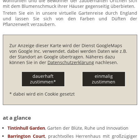
wohlfühlen und die Bewohner der zauberhaften Örtchen sich
BTCo Überblick
Ihre Reise
Busrundreisen
mit dem Blumenschmuck ihrer Häuser gegenseitig überbieten.
Wandern in Wales
Großbritannientouren für Alleinreisende
Treten Sie ein in unsere virtuelle Gartenreise durch England
News
Ablauf Ihrer Reise nach Großbritannien
Extras
und lassen Sie sich von den Farben und Düften der
Individualtouren
Cornwall
Reisen mit Hund
Pflanzenwelt verzaubern.
Kontakt
Anreise nach Großbritannien
Urlaub in Großbritannien
England
Wandern in Cornwall (South West Coast Path)
Rosamunde Pilcher Reisen durch Cornwall und Südengland
Feedback
Bezahlung Ihrer Großbritannien Reise
Zur Anzeige dieser Karte wird der Dienst GoogleMaps
Schottland
Versicherungsschutz
Wandern in England
von Google Inc. verwendet. dabei werden Daten wie z.B.
Unsere Familienreisen
FAQs
der Standort an Google übertragen. Näheres dazu
Checkliste
Wales
können Sie in der
Datenschutzerklärung
nachlesen.
Wandern in Schottland
Whiskyreisen Schottland
Minibustouren
Großbritannien - Facts & Figures
Wandern in Wales
dauerhaft
einmalig
zustimmen*
zustimmen
Großbritannien Urlaub mit Hund
Reisen durch England und Wales per Minibus
* dabei wird ein Cookie gesetzt
Gutscheine - verschenken Sie eine Reise mit BTCo
Reisen durch Schottland per Minibus
Individuelle Familienreisen in Großbritannien
at a glance
Tintinhull Garden
, Garten der Blüte, Ruhe und Innovation
Links
Barrington Court
, prachtvolles Herrenhaus mit großzügiger