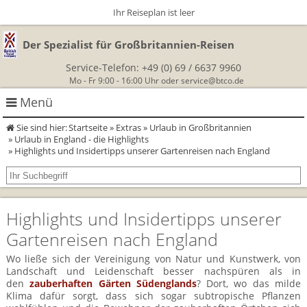
Ihr Reiseplan ist leer
Der Spezialist für Großbritannien-Reisen
Service-Telefon:
+49 (0) 69 / 6637 9960
Mo - Fr 9:00 - 16:00 Uhr oder
service@btco.de
Menü
Sie sind hier:
Startseite
»
Extras
»
Urlaub in Großbritannien
Rundreisen Großbritannien
»
Urlaub in England - die Highlights
» Highlights und Insidertipps unserer Gartenreisen nach England
Autorundreisen
Wanderurlaub
Geführte Wandertouren
Themenreisen
Herzlich Willkommen
Highlights und Insidertipps unserer
England
Gartenreisen nach England
Classic-Car-Reise durch Südengland
Allergikerreisen
Wandern in Cornwall
Wo ließe sich der Vereinigung von Natur und Kunstwerk, von
Schottland
Wandern in England
Für Outlander‑Fans: inspiriert durch die Highland Saga
Landschaft und Leidenschaft besser nachspüren als in
BTCo
den
zauberhaften Gärten Südenglands
? Dort, wo das milde
Wales
Klima dafür sorgt, dass sich sogar subtropische Pflanzen
Wandern in Schottland
Gartenreisen England