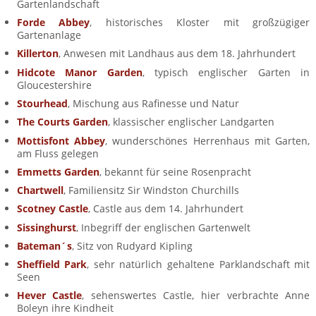
Gartenlandschaft
Mietwagen & Verkehr
Forde Abbey
, historisches Kloster mit großzügiger
Gartenanlage
Reiseunterlagen
Killerton
, Anwesen mit Landhaus aus dem 18. Jahrhundert
Reiseversicherung
Hidcote Manor Garden
, typisch englischer Garten in
Gloucestershire
Unterkünfte
Stourhead
, Mischung aus Rafinesse und Natur
The Courts Garden
, klassischer englischer Landgarten
Zimmer
Mottisfont Abbey
, wunderschönes Herrenhaus mit Garten,
am Fluss gelegen
Emmetts Garden
, bekannt für seine Rosenpracht
Chartwell
, Familiensitz Sir Windston Churchills
Scotney Castle
, Castle aus dem 14. Jahrhundert
Sissinghurst
, Inbegriff der englischen Gartenwelt
Bateman´s
, Sitz von Rudyard Kipling
Sheffield Park
, sehr natürlich gehaltene Parklandschaft mit
Seen
Hever Castle
, sehenswertes Castle, hier verbrachte Anne
Boleyn ihre Kindheit