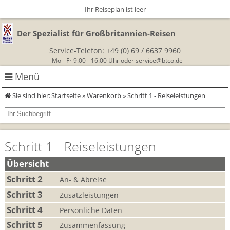
Ihr Reiseplan ist leer
Der Spezialist für Großbritannien-Reisen
Service-Telefon:
+49 (0) 69 / 6637 9960
Mo - Fr 9:00 - 16:00 Uhr oder
service@btco.de
Menü
Sie sind hier:
Startseite
»
Warenkorb
» Schritt 1 - Reiseleistungen
Rundreisen Großbritannien
Autorundreisen
Wanderurlaub
Schritt 1 - Reiseleistungen
Geführte Wandertouren
Themenreisen
Herzlich Willkommen
Übersicht
England
Schritt 2
Classic-Car-Reise durch Südengland
An- & Abreise
Allergikerreisen
Wandern in Cornwall
Schritt 3
Zusatzleistungen
Schottland
Wandern in England
Für Outlander‑Fans: inspiriert durch die Highland Saga
BTCo
Schritt 4
Persönliche Daten
Wales
Wandern in Schottland
Schritt 5
Gartenreisen England
Zusammenfassung