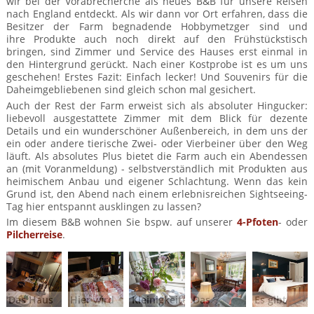
wir bei der Vorabrecherche als neues B&B für unsere Reisen
Mietwagen & Verkehr
nach England entdeckt. Als wir dann vor Ort erfahren, dass die
Besitzer der Farm begnadende Hobbymetzger sind und
Reiseunterlagen
ihre Produkte auch noch direkt auf den Frühstückstisch
bringen, sind Zimmer und Service des Hauses erst einmal in
den Hintergrund gerückt. Nach einer Kostprobe ist es um uns
Reiseversicherung
geschehen! Erstes Fazit: Einfach lecker! Und Souvenirs für die
Daheimgebliebenen sind gleich schon mal gesichert.
Unterkünfte
Auch der Rest der Farm erweist sich als absoluter Hingucker:
liebevoll ausgestattete Zimmer mit dem Blick für dezente
Zimmer
Details und ein wunderschöner Außenbereich, in dem uns der
ein oder andere tierische Zwei- oder Vierbeiner über den Weg
läuft. Als absolutes Plus bietet die Farm auch ein Abendessen
an (mit Voranmeldung) - selbstverständlich mit Produkten aus
heimischem Anbau und eigener Schlachtung. Wenn das kein
Grund ist, den Abend nach einem erlebnisreichen Sightseeing-
Tag hier entspannt ausklingen zu lassen?
Im diesem B&B wohnen Sie bspw. auf unserer
4-Pfoten
- oder
Pilcherreise
.
Das Haus
Hier wird
Kleinigkeiten,
Das
Es gibt
am Rande
die Wurst
die den
Wohnzimmer
nichts