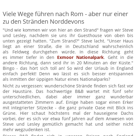
des
noch
Tag
läd zum
über
Exmoor
selbst
versüßen
Verweilen
einen
Viele Wege führen nach Rom - aber nur einer
Nationalparks
gemacht...
ein
erholsamen
zu den Stränden Norddevons
Schlaf
"Und wie kommen wir von hier an den Strand" fragen wir Steve
und Lesley, nachdem sie uns ihr Guesthouse von oben bis
unten gezeigt hatten. "Zum Strand?" Steve lacht. "Unser Haus
liegt an einer Straße, die in Deutschland wahrscheinlich
als Feldweg durchgehen würde. In diese Richtung geht
es immer tiefer in den
Exmoor Nationalpark
. Geht in die
andere Richtung, dann seid ihr in 20 Minuten an der Küste."
Bingo - das hört sich toll an! So wird der Urlaub in England
einfach perfekt! Denn wo lässt es sich besser entspannen
als inmitten der üppigen Natur eines Nationalparks?
Nicht zu vergessen: wunderschöne Strände finden sich fast vor
der Haustüre. Das hochwertige B&B wartet mit fünf sehr
unterschiedlichen, dabei aber immer ganz wunderbar
ausgestatteten Zimmern auf. Einige haben sogar einen Erker
mit integrierter Sitzecke - die ganz private Oase mit Blick ins
Grüne. Hier schaut höchstens mal der hauseigene Dachs
vorbei, der es sich vor etwa fünf Jahren auf dem Anwesen von
Steve und Lesley gemütlich gemacht hat und seither nicht
mehr wegzudenken ist.