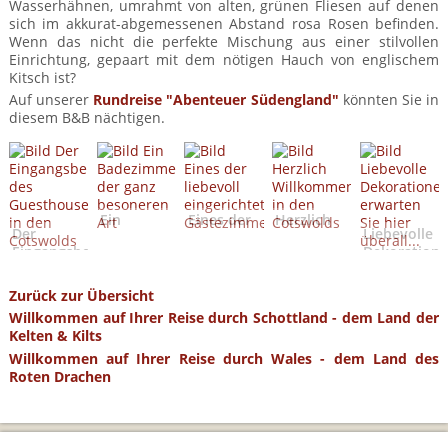
Wasserhähnen, umrahmt von alten, grünen Fliesen auf denen
sich im akkurat-abgemessenen Abstand rosa Rosen befinden.
Wenn das nicht die perfekte Mischung aus einer stilvollen
Einrichtung, gepaart mit dem nötigen Hauch von englischem
Kitsch ist?
Auf unserer
Rundreise "Abenteuer Südengland"
könnten Sie in
diesem B&B nächtigen.
Ein
Eines der
Herzlich
Der
Liebevolle
Badezimmer
liebevoll
Willkommen
Eingangsbereich
Dekoration
der ganz
eingerichteten
in den
des
erwarten
besoneren
Gästezimmer
Cotswolds
Guesthouses
Sie hier
Art
Zurück zur Übersicht
in den
überall...
Willkommen auf Ihrer Reise durch Schottland - dem Land der
Cotswolds
Kelten & Kilts
Willkommen auf Ihrer Reise durch Wales - dem Land des
Roten Drachen