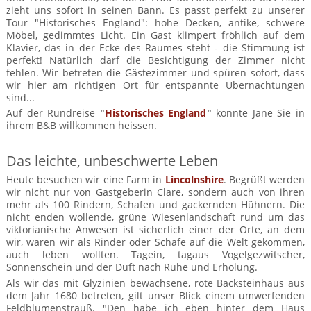
zieht uns sofort in seinen Bann. Es passt perfekt zu unserer
Tour "Historisches England": hohe Decken, antike, schwere
Möbel, gedimmtes Licht. Ein Gast klimpert fröhlich auf dem
Klavier, das in der Ecke des Raumes steht - die Stimmung ist
perfekt! Natürlich darf die Besichtigung der Zimmer nicht
fehlen. Wir betreten die Gästezimmer und spüren sofort, dass
wir hier am richtigen Ort für entspannte Übernachtungen
sind...
Auf der Rundreise
"
Historisches England
"
könnte Jane Sie in
ihrem B&B willkommen heissen.
Das leichte, unbeschwerte Leben
Heute besuchen wir eine Farm in
Lincolnshire
. Begrüßt werden
wir nicht nur von Gastgeberin Clare, sondern auch von ihren
mehr als 100 Rindern, Schafen und gackernden Hühnern. Die
nicht enden wollende, grüne Wiesenlandschaft rund um das
viktorianische Anwesen ist sicherlich einer der Orte, an dem
wir, wären wir als Rinder oder Schafe auf die Welt gekommen,
auch leben wollten. Tagein, tagaus Vogelgezwitscher,
Sonnenschein und der Duft nach Ruhe und Erholung.
Als wir das mit Glyzinien bewachsene, rote Backsteinhaus aus
dem Jahr 1680 betreten, gilt unser Blick einem umwerfenden
Feldblumenstrauß. "Den habe ich eben hinter dem Haus