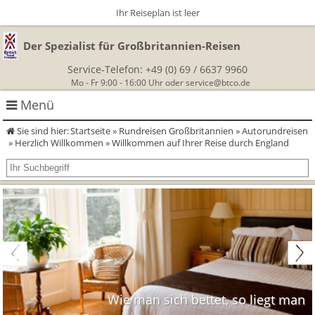
Ihr Reiseplan ist leer
Der Spezialist für Großbritannien-Reisen
Service-Telefon:
+49 (0) 69 / 6637 9960
Mo - Fr 9:00 - 16:00 Uhr oder
service@btco.de
Menü
Sie sind hier:
Startseite
»
Rundreisen Großbritannien
»
Autorundreisen
Rundreisen Großbritannien
»
Herzlich Willkommen
» Willkommen auf Ihrer Reise durch England
Autorundreisen
Wanderurlaub
Geführte Wandertouren
Themenreisen
Herzlich Willkommen
England
Classic-Car-Reise durch Südengland
Allergikerreisen
Wandern in Cornwall
Schottland
Wandern in England
Für Outlander‑Fans: inspiriert durch die Highland Saga
BTCo
Wales
Wie man sich bettet, so liegt man
Wandern in Schottland
Gartenreisen England