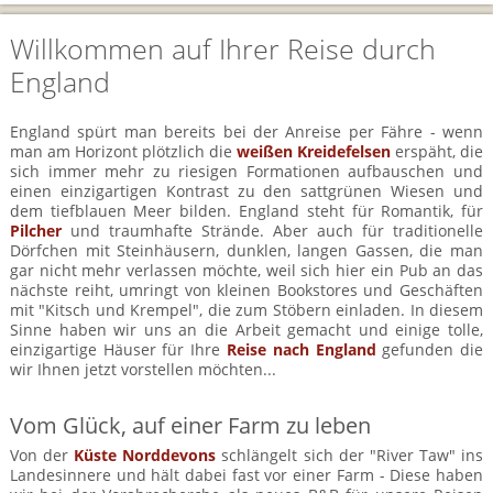
BTCo Überblick
Ihre Reise
Busrundreisen
Wandern in Wales
Großbritannientouren für Alleinreisende
Willkommen auf Ihrer Reise durch
News
Ablauf Ihrer Reise nach Großbritannien
Extras
Individualtouren
England
Cornwall
Reisen mit Hund
Kontakt
Anreise nach Großbritannien
Urlaub in Großbritannien
England
Wandern in Cornwall (South West Coast Path)
England spürt man bereits bei der Anreise per Fähre - wenn
Rosamunde Pilcher Reisen durch Cornwall und Südengland
Feedback
man am Horizont plötzlich die
weißen Kreidefelsen
erspäht, die
Bezahlung Ihrer Großbritannien Reise
Schottland
Versicherungsschutz
sich immer mehr zu riesigen Formationen aufbauschen und
Wandern in England
Unsere Familienreisen
einen einzigartigen Kontrast zu den sattgrünen Wiesen und
FAQs
Checkliste
Wales
dem tiefblauen Meer bilden. England steht für Romantik, für
Wandern in Schottland
Pilcher
und traumhafte Strände. Aber auch für traditionelle
Whiskyreisen Schottland
Dörfchen mit Steinhäusern, dunklen, langen Gassen, die man
Minibustouren
Großbritannien - Facts & Figures
Wandern in Wales
gar nicht mehr verlassen möchte, weil sich hier ein Pub an das
nächste reiht, umringt von kleinen Bookstores und Geschäften
Großbritannien Urlaub mit Hund
mit "Kitsch und Krempel", die zum Stöbern einladen. In diesem
Reisen durch England und Wales per Minibus
Sinne haben wir uns an die Arbeit gemacht und einige tolle,
einzigartige Häuser für Ihre
Reise nach England
gefunden die
Gutscheine - verschenken Sie eine Reise mit BTCo
Reisen durch Schottland per Minibus
wir Ihnen jetzt vorstellen möchten...
Individuelle Familienreisen in Großbritannien
Vom Glück, auf einer Farm zu leben
Links
Von der
Küste Norddevons
schlängelt sich der "River Taw" ins
Landesinnere und hält dabei fast vor einer Farm - Diese haben