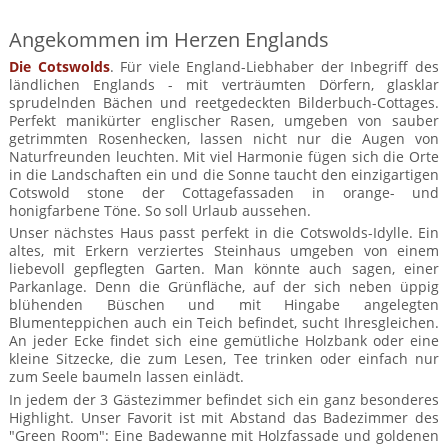
auf das
Ort zum
auf Zeit
anderen
man in
Haus
Urlaub
Gästen
den Tag
Angekommen im Herzen Englands
machen
Urlaubserfahrungen
starten
austauschen
Die Cotswolds
. Für viele England-Liebhaber der Inbegriff des
ländlichen Englands - mit verträumten Dörfern, glasklar
sprudelnden Bächen und reetgedeckten Bilderbuch-Cottages.
Perfekt manikürter englischer Rasen, umgeben von sauber
getrimmten Rosenhecken, lassen nicht nur die Augen von
Naturfreunden leuchten. Mit viel Harmonie fügen sich die Orte
in die Landschaften ein und die Sonne taucht den einzigartigen
Cotswold stone der Cottagefassaden in orange- und
honigfarbene Töne. So soll Urlaub aussehen.
Unser nächstes Haus passt perfekt in die Cotswolds-Idylle. Ein
altes, mit Erkern verziertes Steinhaus umgeben von einem
liebevoll gepflegten Garten. Man könnte auch sagen, einer
Parkanlage. Denn die Grünfläche, auf der sich neben üppig
blühenden Büschen und mit Hingabe angelegten
Blumenteppichen auch ein Teich befindet, sucht Ihresgleichen.
An jeder Ecke findet sich eine gemütliche Holzbank oder eine
kleine Sitzecke, die zum Lesen, Tee trinken oder einfach nur
zum Seele baumeln lassen einlädt.
In jedem der 3 Gästezimmer befindet sich ein ganz besonderes
Highlight. Unser Favorit ist mit Abstand das Badezimmer des
"Green Room": Eine Badewanne mit Holzfassade und goldenen