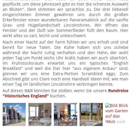
gepflückt, um diese Jahreszeit gibt es hier die schönste Auswahl
an Blüten". Dem stimmen wir sprachlos zu. Die drei liebevoll
eingerichteten Zimmer gewähren uns durch die großen
Erkerfenster einen wunderbaren Panoramablick auf die sanfte
Gras- und Hügellandschaft Lincolnshires. Wir öffnen das
Fenster und der Duft von Sommerflieder füllt den Raum. Hier
wirkt alles so zart, leicht und unbeschwert.
Nach einer Nacht auf der Farm fühlen wir uns erholt und sind
bereit für neue Taten. Die Kühe haben sich uns zuliebe
während der Nacht ruhig verhalten und den Hahn, der wohl
jeden Tag um Punkt sechs Uhr kräht, haben wir auch überhört.
Im Frühstücksraum erwartet uns ein typisches "English
Breakfast" und weil die Eier hier "aus eigenem Anbau" sind,
gönnen wir uns eine Extra-Portion Scrambled eggs. Zum
Abschied gibt uns Clare noch eine Handvoll Ideen mit, wie man
einen Tag im ländlichen Lincolnshire verbringen könnte.
Auf dieses B&B könnten Sie stoßen, wenn Sie unsere
Rundreise
"Historisches England"
buchen.
Blick vom
Ein
Ihr neues
Zusammen
So
Garten
wunderschöner
Zuhause
mit
möchte