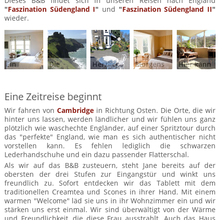
Dieses B&B findet sich in unseren Reisen nach England
"
Faszination Südengland I
"
und
"
Faszination Südengland II
"
wieder.
Ein
Die
Herzlich
Morgens
Hier kann
Schlafzimmer
Küstenlandschaft
Willkommen
von der
man es
zum
des
bei Steve
Sonne
sich so
Träumen
Exmoor
und
wachgekitzelt
richtig
Eine Zeitreise beginnt
Nationalparks
Lesley im
werden...
gemütlich
Exmoor
machen
Wir fahren von
Cambridge
in Richtung Osten. Die Orte, die wir
Nationalpark
hinter uns lassen, werden ländlicher und wir fühlen uns ganz
plötzlich wie waschechte Engländer, auf einer Spritztour durch
das "perfekte" England, wie man es sich authentischer nicht
vorstellen kann. Es fehlen lediglich die schwarzen
Lederhandschuhe und ein dazu passender Flatterschal.
Als wir auf das B&B zusteuern, steht Jane bereits auf der
obersten der drei Stufen zur Eingangstür und winkt uns
freundlich zu. Sofort entdecken wir das Tablett mit dem
traditionellen Creamtea und Scones in ihrer Hand. Mit einem
warmen "Welcome" läd sie uns in ihr Wohnzimmer ein und wir
stärken uns erst einmal. Wir sind überwältigt von der Wärme
und Freundlichkeit, die diese Frau ausstrahlt. Auch das Haus