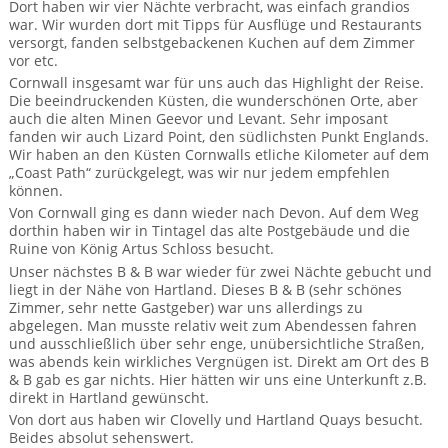
Dort haben wir vier Nächte verbracht, was einfach grandios
Mietwagen & Verkehr
war. Wir wurden dort mit Tipps für Ausflüge und Restaurants
versorgt, fanden selbstgebackenen Kuchen auf dem Zimmer
Reiseunterlagen
vor etc.
Cornwall insgesamt war für uns auch das Highlight der Reise.
Reiseversicherung
Die beeindruckenden Küsten, die wunderschönen Orte, aber
auch die alten Minen Geevor und Levant. Sehr imposant
fanden wir auch Lizard Point, den südlichsten Punkt Englands.
Unterkünfte
Wir haben an den Küsten Cornwalls etliche Kilometer auf dem
„Coast Path“ zurückgelegt, was wir nur jedem empfehlen
Zimmer
können.
Von Cornwall ging es dann wieder nach Devon. Auf dem Weg
dorthin haben wir in Tintagel das alte Postgebäude und die
Ruine von König Artus Schloss besucht.
Unser nächstes B & B war wieder für zwei Nächte gebucht und
liegt in der Nähe von Hartland. Dieses B & B (sehr schönes
Zimmer, sehr nette Gastgeber) war uns allerdings zu
abgelegen. Man musste relativ weit zum Abendessen fahren
und ausschließlich über sehr enge, unübersichtliche Straßen,
was abends kein wirkliches Vergnügen ist. Direkt am Ort des B
& B gab es gar nichts. Hier hätten wir uns eine Unterkunft z.B.
direkt in Hartland gewünscht.
Von dort aus haben wir Clovelly und Hartland Quays besucht.
Beides absolut sehenswert.