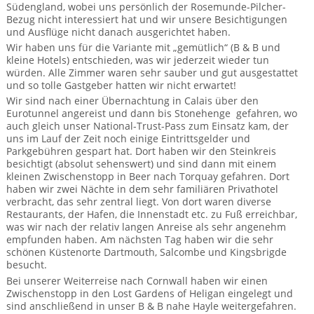
BTCo Überblick
Ihre Reise
Südengland, wobei uns persönlich der Rosemunde-Pilcher-
Busrundreisen
Wandern in Wales
Bezug nicht interessiert hat und wir unsere Besichtigungen
Großbritannientouren für Alleinreisende
und Ausflüge nicht danach ausgerichtet haben.
News
Ablauf Ihrer Reise nach Großbritannien
Extras
Individualtouren
Cornwall
Wir haben uns für die Variante mit „gemütlich“ (B & B und
Reisen mit Hund
kleine Hotels) entschieden, was wir jederzeit wieder tun
Kontakt
Anreise nach Großbritannien
würden. Alle Zimmer waren sehr sauber und gut ausgestattet
Urlaub in Großbritannien
England
Wandern in Cornwall (South West Coast Path)
Rosamunde Pilcher Reisen durch Cornwall und Südengland
und so tolle Gastgeber hatten wir nicht erwartet!
Feedback
Wir sind nach einer Übernachtung in Calais über den
Bezahlung Ihrer Großbritannien Reise
Schottland
Versicherungsschutz
Wandern in England
Eurotunnel angereist und dann bis Stonehenge gefahren, wo
Unsere Familienreisen
auch gleich unser National-Trust-Pass zum Einsatz kam, der
FAQs
Checkliste
Wales
uns im Lauf der Zeit noch einige Eintrittsgelder und
Wandern in Schottland
Whiskyreisen Schottland
Parkgebühren gespart hat. Dort haben wir den Steinkreis
Minibustouren
Großbritannien - Facts & Figures
besichtigt (absolut sehenswert) und sind dann mit einem
Wandern in Wales
kleinen Zwischenstopp in Beer nach Torquay gefahren. Dort
haben wir zwei Nächte in dem sehr familiären Privathotel
Großbritannien Urlaub mit Hund
Reisen durch England und Wales per Minibus
verbracht, das sehr zentral liegt. Von dort waren diverse
Restaurants, der Hafen, die Innenstadt etc. zu Fuß erreichbar,
Gutscheine - verschenken Sie eine Reise mit BTCo
was wir nach der relativ langen Anreise als sehr angenehm
Reisen durch Schottland per Minibus
empfunden haben. Am nächsten Tag haben wir die sehr
schönen Küstenorte Dartmouth, Salcombe und Kingsbrigde
Individuelle Familienreisen in Großbritannien
besucht.
Bei unserer Weiterreise nach Cornwall haben wir einen
Links
Zwischenstopp in den Lost Gardens of Heligan eingelegt und
sind anschließend in unser B & B nahe Hayle weitergefahren.