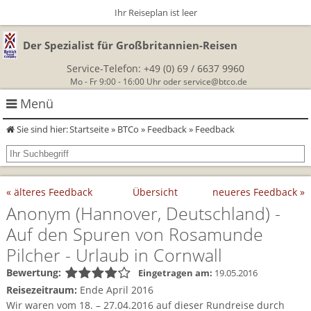
Ihr Reiseplan ist leer
Der Spezialist für Großbritannien-Reisen
Service-Telefon:
+49 (0) 69 / 6637 9960
Mo - Fr 9:00 - 16:00 Uhr oder
service@btco.de
Menü
Sie sind hier:
Startseite
»
BTCo
»
Feedback
» Feedback
Rundreisen Großbritannien
Autorundreisen
Wanderurlaub
« älteres Feedback
Übersicht
neueres Feedback »
Geführte Wandertouren
Themenreisen
Herzlich Willkommen
Anonym
(Hannover, Deutschland)
-
Auf den Spuren von Rosamunde
England
Classic-Car-Reise durch Südengland
Allergikerreisen
Wandern in Cornwall
Pilcher - Urlaub in Cornwall
Schottland
Wandern in England
Für Outlander‑Fans: inspiriert durch die Highland Saga
Bewertung:
Eingetragen am:
19.05.2016
BTCo
Reisezeitraum:
Ende April 2016
Wales
Wandern in Schottland
Gartenreisen England
Wir waren vom 18. – 27.04.2016 auf dieser Rundreise durch