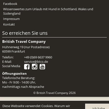
Mietwagen & Verkehr
Facebook
Wissenswertes zum Urlaub mit Hund in Schottland, Wales und
Reiseunterlagen
Südengland
Impressum
Reiseversicherung
Kontakt
So erreichen Sie uns
Unterkünfte
British Travel Company
Zimmer
Hühnerweg 19 (nur Postadresse)
60599 Frankfurt
Telefon:
+49 (0)69 6637 9960
E-Mail:
service@btco.de
Social Media
Öffnungszeiten
Telefonische Beratung:
Mo - Fr 9:00 - 14:00 Uhr,
nachmittags nach Absprache
© British Travel Company 2026
Diese Webseite verwendet Cookies. Warum wir
Ich habe