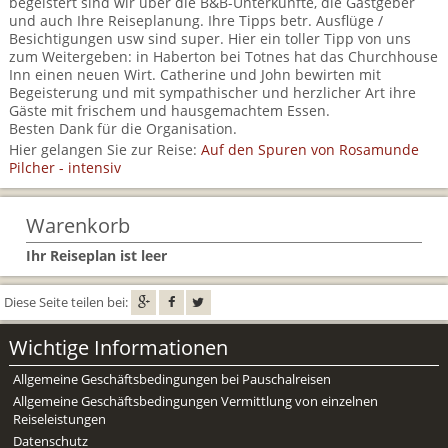
begeistert sind wir über die B&B-Unterkünfte, die Gastgeber
BTCo Überblick
Ihre Reise
Busrundreisen
und auch Ihre Reiseplanung. Ihre Tipps betr. Ausflüge /
Wandern in Wales
Großbritannientouren für Alleinreisende
Besichtigungen usw sind super. Hier ein toller Tipp von uns
News
Ablauf Ihrer Reise nach Großbritannien
zum Weitergeben: in Haberton bei Totnes hat das Churchhouse
Extras
Individualtouren
Cornwall
Inn einen neuen Wirt. Catherine und John bewirten mit
Reisen mit Hund
Kontakt
Begeisterung und mit sympathischer und herzlicher Art ihre
Anreise nach Großbritannien
Urlaub in Großbritannien
England
Gäste mit frischem und hausgemachtem Essen.
Wandern in Cornwall (South West Coast Path)
Rosamunde Pilcher Reisen durch Cornwall und Südengland
Besten Dank für die Organisation.
Feedback
Bezahlung Ihrer Großbritannien Reise
Schottland
Hier gelangen Sie zur Reise:
Auf den Spuren von Rosamunde
Versicherungsschutz
Wandern in England
Unsere Familienreisen
Pilcher - intensiv
FAQs
Checkliste
Wales
Wandern in Schottland
Whiskyreisen Schottland
Warenkorb
Minibustouren
Großbritannien - Facts & Figures
Wandern in Wales
Ihr Reiseplan ist leer
Großbritannien Urlaub mit Hund
Reisen durch England und Wales per Minibus
Diese Seite teilen bei:
Gutscheine - verschenken Sie eine Reise mit BTCo
Reisen durch Schottland per Minibus
Wichtige Informationen
Individuelle Familienreisen in Großbritannien
Allgemeine Geschäftsbedingungen bei Pauschalreisen
Allgemeine Geschäftsbedingungen Vermittlung von einzelnen
Links
Reiseleistungen
Datenschutz