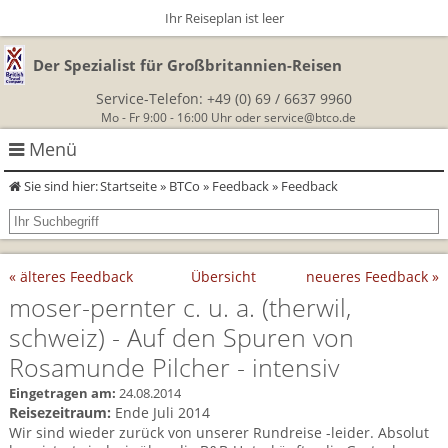
Ihr Reiseplan ist leer
Der Spezialist für Großbritannien-Reisen
Service-Telefon:
+49 (0) 69 / 6637 9960
Mo - Fr 9:00 - 16:00 Uhr oder
service@btco.de
Menü
Sie sind hier:
Startseite
»
BTCo
»
Feedback
» Feedback
Rundreisen Großbritannien
Autorundreisen
Wanderurlaub
« älteres Feedback
Übersicht
neueres Feedback »
Geführte Wandertouren
Themenreisen
Herzlich Willkommen
moser-pernter c. u. a.
(therwil,
schweiz)
- Auf den Spuren von
England
Classic-Car-Reise durch Südengland
Allergikerreisen
Wandern in Cornwall
Rosamunde Pilcher - intensiv
Schottland
Wandern in England
Für Outlander‑Fans: inspiriert durch die Highland Saga
Eingetragen am:
24.08.2014
BTCo
Reisezeitraum:
Ende Juli 2014
Wales
Wandern in Schottland
Wir sind wieder zurück von unserer Rundreise -leider. Absolut
Gartenreisen England