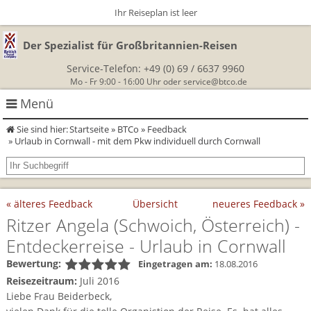
Ihr Reiseplan ist leer
Der Spezialist für Großbritannien-Reisen
Service-Telefon:
+49 (0) 69 / 6637 9960
Mo - Fr 9:00 - 16:00 Uhr oder
service@btco.de
Menü
Sie sind hier:
Startseite
»
BTCo
»
Feedback
Rundreisen Großbritannien
» Urlaub in Cornwall - mit dem Pkw individuell durch Cornwall
Autorundreisen
Wanderurlaub
« älteres Feedback
Übersicht
neueres Feedback »
Geführte Wandertouren
Themenreisen
Herzlich Willkommen
Ritzer Angela
(Schwoich, Österreich)
-
England
Entdeckerreise - Urlaub in Cornwall
Classic-Car-Reise durch Südengland
Allergikerreisen
Wandern in Cornwall
Bewertung:
Schottland
Eingetragen am:
18.08.2016
Wandern in England
Für Outlander‑Fans: inspiriert durch die Highland Saga
BTCo
Reisezeitraum:
Juli 2016
Wales
Liebe Frau Beiderbeck,
Wandern in Schottland
Gartenreisen England