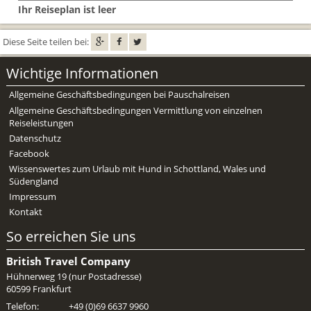
Mietwagen & Verkehr
Ihr Reiseplan ist leer
Reiseunterlagen
Diese Seite teilen bei:
Reiseversicherung
Wichtige Informationen
Allgemeine Geschäftsbedingungen bei Pauschalreisen
Unterkünfte
Allgemeine Geschäftsbedingungen Vermittlung von einzelnen
Reiseleistungen
Zimmer
Datenschutz
Facebook
Wissenswertes zum Urlaub mit Hund in Schottland, Wales und
Südengland
Impressum
Kontakt
So erreichen Sie uns
British Travel Company
Hühnerweg 19 (nur Postadresse)
60599 Frankfurt
Telefon:
+49 (0)69 6637 9960