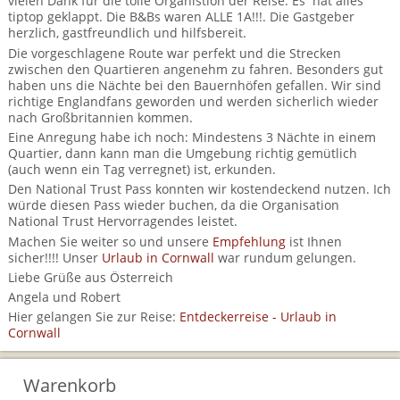
vielen Dank für die tolle Organistion der Reise. Es hat alles
BTCo Überblick
Ihre Reise
Busrundreisen
tiptop geklappt. Die B&Bs waren ALLE 1A!!!. Die Gastgeber
Wandern in Wales
Großbritannientouren für Alleinreisende
herzlich, gastfreundlich und hilfsbereit.
News
Ablauf Ihrer Reise nach Großbritannien
Extras
Die vorgeschlagene Route war perfekt und die Strecken
Individualtouren
Cornwall
Reisen mit Hund
zwischen den Quartieren angenehm zu fahren. Besonders gut
Kontakt
haben uns die Nächte bei den Bauernhöfen gefallen. Wir sind
Anreise nach Großbritannien
Urlaub in Großbritannien
England
richtige Englandfans geworden und werden sicherlich wieder
Wandern in Cornwall (South West Coast Path)
Rosamunde Pilcher Reisen durch Cornwall und Südengland
nach Großbritannien kommen.
Feedback
Bezahlung Ihrer Großbritannien Reise
Schottland
Versicherungsschutz
Eine Anregung habe ich noch: Mindestens 3 Nächte in einem
Wandern in England
Unsere Familienreisen
Quartier, dann kann man die Umgebung richtig gemütlich
FAQs
Checkliste
(auch wenn ein Tag verregnet) ist, erkunden.
Wales
Wandern in Schottland
Whiskyreisen Schottland
Den National Trust Pass konnten wir kostendeckend nutzen. Ich
würde diesen Pass wieder buchen, da die Organisation
Minibustouren
Großbritannien - Facts & Figures
Wandern in Wales
National Trust Hervorragendes leistet.
Machen Sie weiter so und unsere
Empfehlung
ist Ihnen
Großbritannien Urlaub mit Hund
Reisen durch England und Wales per Minibus
sicher!!!! Unser
Urlaub in Cornwall
war rundum gelungen.
Liebe Grüße aus Österreich
Gutscheine - verschenken Sie eine Reise mit BTCo
Reisen durch Schottland per Minibus
Angela und Robert
Hier gelangen Sie zur Reise:
Entdeckerreise - Urlaub in
Individuelle Familienreisen in Großbritannien
Cornwall
Links
Warenkorb