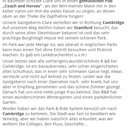
In Baumber schickte Clare uns in einen
gemütlichen Pub
„Coach and Horses“
, wo der Wirt meinen Mann mit in den
Keller nahm um ihm die vielen Fässer zu zeigen, an denen
oben an der Theke die Zapfhähne hingen!
Unsere Gastgeberin Clare verließen wir in Richtung
Cambridge
.
Auf unserem Weg dorthin haben wir
Stamford
besucht, das
durch seine alten Steinhäuser bekannt ist und das sehr
prächtige Burghleigh House mit seinem schönen Park.
Im Park war jede Menge los, wie überall in englischen Parks
kann man einen Teil ohne Eintritt besuchen und Picknick
machen. Es gab ein Lenkdrachenfest u.v.m.!
Unser letztes (wie alle vorherigen) wunderschönes B &B bei
Cambridge, ist ein bezauberndes, sehr schön eingerichtetes
altes Schulhaus, das in einer sehr schmalen Gasse liegt, etwas
versteckt und nicht auf Anhieb zu finden. Leider war die
Gastgeberin nach einer Operation noch sehr krank, hat uns
aber in Empfang genommen und das schöne Zimmer gezeigt.
Danach hat uns eine nette junge Frau betreut. Das B&B hat
einen wunderschönen Wintergarten und einen parkähnlichen
Garten.
Wieder haben wir das Park & Ride System benutzt um nach
Cambridge
zu kommen. Die Stadt war fast so bevölkert wie
Venedig, aber wir haben natürlich alles erkundet, was wir
wollten! Die Colleges, den Fluss, Geschäfte...