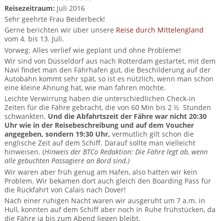
BTCo Überblick
Ihre Reise
Busrundreisen
Reisezeitraum:
Juli 2016
Wandern in Wales
Großbritannientouren für Alleinreisende
Sehr geehrte Frau Beiderbeck!
News
Ablauf Ihrer Reise nach Großbritannien
Extras
Gerne berichten wir über unsere
Reise durch Mittelengland
Individualtouren
Cornwall
Reisen mit Hund
vom 4. bis 13. Juli.
Kontakt
Anreise nach Großbritannien
Vorweg: Alles verlief wie geplant und ohne Probleme!
Urlaub in Großbritannien
England
Wandern in Cornwall (South West Coast Path)
Rosamunde Pilcher Reisen durch Cornwall und Südengland
Wir sind von Düsseldorf aus nach Rotterdam gestartet, mit dem
Feedback
Navi findet man den Fährhafen gut, die Beschilderung auf der
Bezahlung Ihrer Großbritannien Reise
Schottland
Versicherungsschutz
Autobahn kommt sehr spät, so ist es nützlich, wenn man schon
Wandern in England
Unsere Familienreisen
eine kleine Ahnung hat, wie man fahren möchte.
FAQs
Checkliste
Wales
Leichte Verwirrung haben die unterschiedlichen Check-in
Wandern in Schottland
Whiskyreisen Schottland
Zeiten für die Fähre gebracht, die von 60 Min bis 2 ½ Stunden
Minibustouren
Großbritannien - Facts & Figures
schwankten.
Und die Abfahrtszeit der Fähre war nicht 20:30
Wandern in Wales
Uhr wie in der Reisebeschreibung und auf dem Voucher
angegeben, sondern 19:30 Uhr,
vermutlich gilt schon die
Großbritannien Urlaub mit Hund
Reisen durch England und Wales per Minibus
englische Zeit auf dem Schiff. Darauf sollte man vielleicht
hinweisen. (
Hinweis der BTCo Redaktion: Die Fähre legt ab, wenn
Gutscheine - verschenken Sie eine Reise mit BTCo
Reisen durch Schottland per Minibus
alle gebuchten Passagiere an Bord sind.)
Wir waren aber früh genug am Hafen, also hatten wir kein
Problem. Wir bekamen dort auch gleich den Boarding Pass für
Individuelle Familienreisen in Großbritannien
die Rückfahrt von Calais nach Dover!
Nach einer ruhigen Nacht waren wir ausgeruht um 7 a.m. in
Links
Hull, konnten auf dem Schiff aber noch in Ruhe frühstücken, da
die Fähre ja bis zum Abend liegen bleibt.