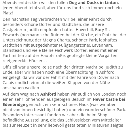
Abends entdeckten wir den tollen
Dog and Ducks in Linton,
jeden Abend total voll, aber für uns fand sich immer noch ein
Platz!
Den nächsten Tag verbrachten wir bei einer Fahrt durch
besonders schöne Dörfer und Städtchen, die unsere
Gastgeberin Judith empfohlen hatte. Haverhill, Bury St.
Edwards (normannische Ruinen bei der Kirche, ein Platz bei der
Unterzeichnung der Magna Charta, schöner Park, lebhaftes
Städtchen mit ausgedehnter Fußgängerzone), Lavenham,
Stanstead und viele kleine Fachwerk-Dörfer, eines mit einer
Furt mitten auf der Hauptstraße, gepflegte kleine Vorgärten,
reetgedeckte Häuser.. .
Offiziell war unsere Reise nach der dritten Nacht bei Judith zu
Ende, aber wir haben noch eine Übernachtung in Ashford
eingelegt, da wir vor der Fahrt mit der Fähre von Dover nach
Calais endlich einmal die weißen Klippen von der Nähe
anschauen wollten.
Auf dem Weg nach
Ashford
haben wir südlich von London noch
einen sehr lohnenden ausgiebigen Besuch im
Hever Castle bei
Edenbridge
gemacht, ein sehr schönes Haus (was wir aber
nicht von innen besichtigt haben) und ein wunderschöner Park.
Besonders interessant fanden wir aber die beim Shop
befindliche Ausstellung, die das Schl0ssleben vom Mittelalter
bis zur Neuzeit in sehr liebevoll gestalteten Miniaturen zeigte!