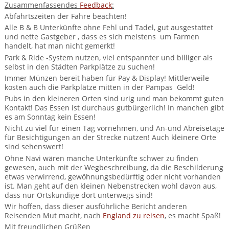
Zusammenfassendes
Feedback
:
Abfahrtszeiten der Fähre beachten!
Alle B & B Unterkünfte ohne Fehl und Tadel, gut ausgestattet
und nette Gastgeber , dass es sich meistens um Farmen
handelt, hat man nicht gemerkt!
Park & Ride -System nutzen, viel entspannter und billiger als
selbst in den Städten Parkplätze zu suchen!
Immer Münzen bereit haben für Pay & Display! Mittlerweile
kosten auch die Parkplätze mitten in der Pampas Geld!
Pubs in den kleineren Orten sind urig und man bekommt guten
Kontakt! Das Essen ist durchaus gutbürgerlich! In manchen gibt
es am Sonntag kein Essen!
Nicht zu viel für einen Tag vornehmen, und An-und Abreisetage
für Besichtigungen an der Strecke nutzen! Auch kleinere Orte
sind sehenswert!
Ohne Navi wären manche Unterkünfte schwer zu finden
gewesen, auch mit der Wegbeschreibung, da die Beschilderung
etwas verwirrend, gewöhnungsbedürftig oder nicht vorhanden
ist. Man geht auf den kleinen Nebenstrecken wohl davon aus,
dass nur Ortskundige dort unterwegs sind!
Wir hoffen, dass dieser ausführliche Bericht anderen
Reisenden Mut macht, nach
England zu reisen
, es macht Spaß!
Mit freundlichen Grüßen