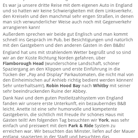
Mietwagen & Verkehr
Es war ja unsere dritte Reise mit dem eigenen Auto in England
und so hatten wir keine Schwierigkeiten mit dem Linksverkehr,
Reiseunterlagen
den Kreiseln und den manchmal sehr engen Straßen, in denen
man sich verwunderlicher Weise auch noch mit Gegenverkehr
arrangieren kann!
Reiseversicherung
Außerdem sprechen wir beide gut Englisch und man kommt
schnell ins Gespräch im Pub, bei Besichtigungen und natürlich
Unterkünfte
mit den Gastgebern und den anderen Gästen in den B&Bs!
England hat uns mit strahlendem Wetter begrüßt und so sind
Zimmer
wir an der Küste Richtung Norden gefahren, über
Flamborough Head
(wunderschöne Landschaft, schöner
Spaziergang an den Klippen und erste Einführung in die
Tücken der „Pay and Display“ Parkautomaten, die nicht mal von
den Einheimischen auf Anhieb richtig bedient werden können!
Sehr unterhaltsam!),
Robin
Hood Bay
nach
Whitby
mit seiner
sehr beeindruckenden Ruine der Abbey.
Dank Navi und dem guten Postleitzahlsystem von England
fanden wir unsere erste Unterkunft, ein bezauberndes B&B
leicht. Anette ist eine sehr humorvolle und kompetente
Gastgeberin, die sichtlich mit Freude ihr schönes Haus mit
Gästen teilt! Am folgenden Tag besuchten wir
York
, was sehr
einfach und preiswert mit dem
Park & Ride
System zu
erreichen war. Wir besuchten das Minster, liefen auf der Mauer
entlang, spazierten in der Stadt und besuchten das