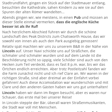
Stadtrundfahrt, gingen ein Stück auf der Stadtmauer entlang,
besuchten die Kathedrale, sahen Kindern zu wie sie auf den
Spuren der alten Römer wandelten...
Abends gingen wir, wie meistens, in einen
Pub
und müssen an
dieser Stelle einmal vermerken,
dass die englische Küche
besser ist als ihr Ruf!
Nach herzlichem Abschied fuhren wir durch die schöne
Landschaft des Peak Districts zum Chatsworth House, das wir
sowohl von innen als auch den Park ausgiebig genossen!
Relativ spät machten wir uns zu unserem B&B in der Nähe von
Lincoln
auf. Unser Navi schickte uns auf Sträßchen, die
schmaler und schmaler wurden und auf dem Lande ist die
Beschilderung nicht so üppig, viele Schilder sind auch von den
Hecken zum Teil verdeckt, dass es fast 8 p.m. war, bis wir das
Örtchen endlich erreichten. Aber trotz Postleitzahl fanden wir
die Farm zunächst nicht und ich rief Clare an. Wir waren in der
richtigen Straße, sind aber dreimal an der Einfahrt vorbei
gefahren! Auch diese Accomodation war wunderschön und mit
Clare und den anderen Gästen haben wir uns gut unterhalten!
Lincoln
haben wir dann im Regen besucht, aber es waren nur
Schauer, das erste mal bei unserer Reise!
In Lincoln steppte der Bär, überall waren Straßenmusikanten,
die Stadt war voll mit Menschen.