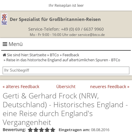
Ihr Reiseplan ist leer
Der Spezialist für Großbritannien-Reisen
Service-Telefon:
+49 (0) 69 / 6637 9960
Mo - Fr 9:00 - 16:00 Uhr oder
service@btco.de
Menü
Sie sind hier:
Startseite
»
BTCo
»
Feedback
Rundreisen Großbritannien
» Reise in das historische England auf altertümlichen Spuren - BTCo
Autorundreisen
Wanderurlaub
« älteres Feedback
Übersicht
neueres Feedback »
Geführte Wandertouren
Themenreisen
Herzlich Willkommen
Gerti & Gerhard Frock
(NRW,
England
Deutschland)
- Historisches England -
Classic-Car-Reise durch Südengland
Allergikerreisen
Wandern in Cornwall
eine Reise durch England's
Schottland
Wandern in England
Für Outlander‑Fans: inspiriert durch die Highland Saga
BTCo
Vergangenheit
Wales
Wandern in Schottland
Gartenreisen England
Bewertung:
Eingetragen am:
08.08.2016