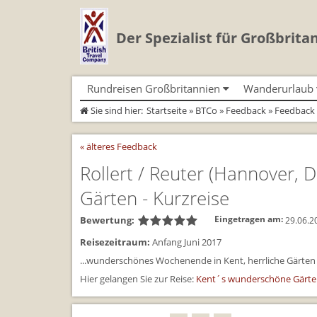
Der Spezialist für Großbrita
Rundreisen Großbritannien
Wanderurlaub
Sie sind hier:
Startseite
»
BTCo
»
Feedback
» Feedback 
Autorundreisen
Geführte Wandertouren
Busrundreisen
Individualtoure
Herzlich Willkommen
Wandern in Cornwall
Cornwall
Wandern in Cornwall
« älteres Feedback
Coast Path)
England
Wandern in England
England
Wandern in England
Schottland
Wandern in Schottland
Schottland
Rollert / Reuter
(Hannover, D
Wandern in Schottla
Wales
Wandern in Wales
Wales
Wandern in Wales
Gärten - Kurzreise
Bewertung:
Eingetragen am:
29.06.2
Reisezeitraum:
Anfang Juni 2017
...wunderschönes Wochenende in Kent, herrliche Gärte
Hier gelangen Sie zur Reise:
Kent´s wunderschöne Gärten