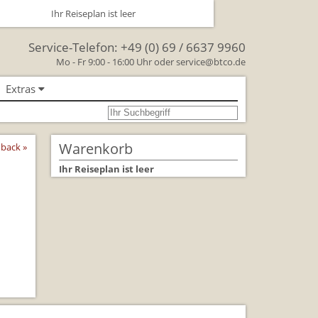
Ihr Reiseplan ist leer
Service-Telefon:
+49 (0) 69 / 6637 9960
Mo - Fr 9:00 - 16:00 Uhr oder
service@btco.de
Extras
se nach Großbritannien
oßbritannien
Warenkorb
back »
Großbritannien Reise
Ihr Reiseplan ist leer
 Facts & Figures
Urlaub mit Hund
schenken Sie eine Reise mit
lienreisen in Großbritannien
rkehr