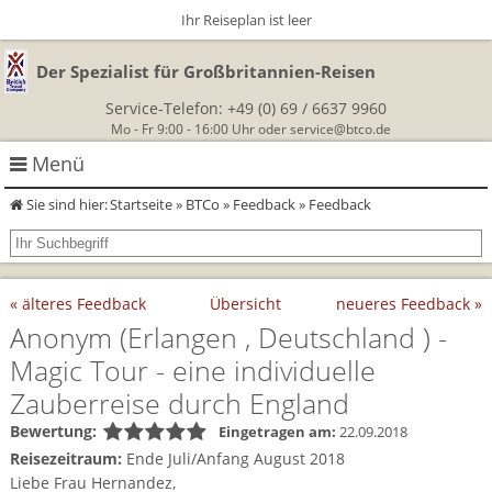
Ihr Reiseplan ist leer
Der Spezialist für Großbritannien-Reisen
Service-Telefon:
+49 (0) 69 / 6637 9960
Mo - Fr 9:00 - 16:00 Uhr oder
service@btco.de
Menü
Sie sind hier:
Startseite
»
BTCo
»
Feedback
» Feedback
Rundreisen Großbritannien
Autorundreisen
Wanderurlaub
« älteres Feedback
Übersicht
neueres Feedback »
Geführte Wandertouren
Themenreisen
Herzlich Willkommen
Anonym
(Erlangen , Deutschland )
-
Magic Tour - eine individuelle
England
Classic-Car-Reise durch Südengland
Allergikerreisen
Wandern in Cornwall
Zauberreise durch England
Schottland
Wandern in England
Für Outlander‑Fans: inspiriert durch die Highland Saga
Bewertung:
Eingetragen am:
22.09.2018
BTCo
Reisezeitraum:
Ende Juli/Anfang August 2018
Wales
Wandern in Schottland
Gartenreisen England
Liebe Frau Hernandez,