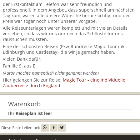
BTCo Überblick
Ihre Reise
der Erstkontakt am Telefon war sehr freundlich und
Busrundreisen
Wandern in Wales
professionell. In dem Angebot, dass superschnell am nächsten
Großbritannientouren für Alleinreisende
News
Tag kam, waren alle unsere Wünsche berücksichtigt und der
Ablauf Ihrer Reise nach Großbritannien
Extras
Individualtouren
Cornwall
Preis war sogar noch unter unserer Vorgabe.
Reisen mit Hund
Alle Reiseunterlagen waren komplett und mit vielen Details
Kontakt
Anreise nach Großbritannien
Urlaub in Großbritannien
versehen, so dass wir uns nur noch das Schönste für uns
England
Wandern in Cornwall (South West Coast Path)
Rosamunde Pilcher Reisen durch Cornwall und Südengland
raussuchen mussten.
Feedback
Bezahlung Ihrer Großbritannien Reise
Eine der schönsten Reisen (Pkw-Rundreise Magic Tour inkl.
Schottland
Versicherungsschutz
Wandern in England
Unsere Familienreisen
Edinburgh und Castlestay), die wir je gemacht haben.
FAQs
Vielen Dank dafür!
Checkliste
Wales
Wandern in Schottland
Whiskyreisen Schottland
Familie S. aus E.
Minibustouren
(Autor möchte namentlich nicht genannt werden)
Großbritannien - Facts & Figures
Wandern in Wales
Hier gelangen Sie zur Reise:
Magic Tour - eine individuelle
Zauberreise durch England
Großbritannien Urlaub mit Hund
Reisen durch England und Wales per Minibus
Gutscheine - verschenken Sie eine Reise mit BTCo
Reisen durch Schottland per Minibus
Warenkorb
Ihr Reiseplan ist leer
Individuelle Familienreisen in Großbritannien
Diese Seite teilen bei:
Links