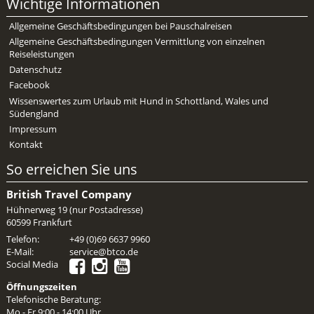
Wichtige Informationen
Mietwagen & Verkehr
Allgemeine Geschäftsbedingungen bei Pauschalreisen
Reiseunterlagen
Allgemeine Geschäftsbedingungen Vermittlung von einzelnen
Reiseleistungen
Reiseversicherung
Datenschutz
Facebook
Unterkünfte
Wissenswertes zum Urlaub mit Hund in Schottland, Wales und
Südengland
Zimmer
Impressum
Kontakt
So erreichen Sie uns
British Travel Company
Hühnerweg 19 (nur Postadresse)
60599 Frankfurt
Telefon:
+49 (0)69 6637 9960
E-Mail:
service@btco.de
Social Media
Öffnungszeiten
Telefonische Beratung:
Mo - Fr 9:00 - 14:00 Uhr,