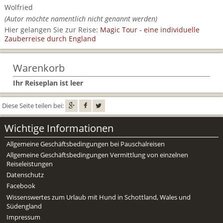
Mietwagen & Verkehr
Wolfried
(Autor möchte namentlich nicht genannt werden)
Reiseunterlagen
Hier gelangen Sie zur Reise:
Magic Tour - eine individuelle
Zauberreise durch England
Reiseversicherung
Warenkorb
Unterkünfte
Ihr Reiseplan ist leer
Zimmer
Diese Seite teilen bei:
Wichtige Informationen
Allgemeine Geschäftsbedingungen bei Pauschalreisen
Allgemeine Geschäftsbedingungen Vermittlung von einzelnen
Reiseleistungen
Datenschutz
Facebook
Wissenswertes zum Urlaub mit Hund in Schottland, Wales und
Südengland
Impressum