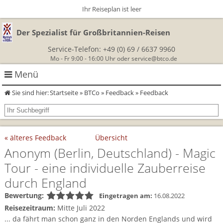
Ihr Reiseplan ist leer
Der Spezialist für Großbritannien-Reisen
Service-Telefon:
+49 (0) 69 / 6637 9960
Mo - Fr 9:00 - 16:00 Uhr oder
service@btco.de
Menü
Sie sind hier:
Startseite
»
BTCo
»
Feedback
» Feedback
Rundreisen Großbritannien
Autorundreisen
Wanderurlaub
« älteres Feedback
Übersicht
Geführte Wandertouren
Themenreisen
Herzlich Willkommen
Anonym
(Berlin, Deutschland)
- Magic
Tour - eine individuelle Zauberreise
England
Classic-Car-Reise durch Südengland
Allergikerreisen
Wandern in Cornwall
durch England
Schottland
Wandern in England
Für Outlander‑Fans: inspiriert durch die Highland Saga
Bewertung:
Eingetragen am:
16.08.2022
BTCo
Reisezeitraum:
Mitte Juli 2022
Wales
Wandern in Schottland
Gartenreisen England
... da fährt man schon ganz in den Norden Englands und wird