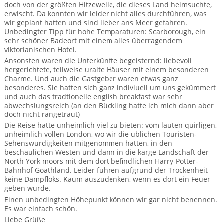
BTCo Überblick
Ihre Reise
doch von der größten Hitzewelle, die dieses Land heimsuchte,
Busrundreisen
Wandern in Wales
erwischt. Da konnten wir leider nicht alles durchführen, was
Großbritannientouren für Alleinreisende
wir geplant hatten und sind lieber ans Meer gefahren.
News
Ablauf Ihrer Reise nach Großbritannien
Extras
Unbedingter Tipp für hohe Temparaturen: Scarborough, ein
Individualtouren
Cornwall
Reisen mit Hund
sehr schöner Badeort mit einem alles überragendem
Kontakt
viktorianischen Hotel.
Anreise nach Großbritannien
Urlaub in Großbritannien
England
Wandern in Cornwall (South West Coast Path)
Rosamunde Pilcher Reisen durch Cornwall und Südengland
Ansonsten waren die Unterkünfte begeisternd: liebevoll
Feedback
hergerichtete, teilweise uralte Häuser mit einem besonderen
Bezahlung Ihrer Großbritannien Reise
Schottland
Versicherungsschutz
Charme. Und auch die Gastgeber waren etwas ganz
Wandern in England
Unsere Familienreisen
besonderes. Sie hatten sich ganz indiviuell um uns gekümmert
FAQs
Checkliste
Wales
und auch das tradtionelle english breakfast war sehr
Wandern in Schottland
Whiskyreisen Schottland
abwechslungsreich (an den Bückling hatte ich mich dann aber
doch nicht rangetraut)
Minibustouren
Großbritannien - Facts & Figures
Wandern in Wales
Die Reise hatte unheimlich viel zu bieten: vom lauten quirligen,
unheimlich vollen London, wo wir die üblichen Touristen-
Großbritannien Urlaub mit Hund
Reisen durch England und Wales per Minibus
Sehenswürdigkeiten mitgenommen hatten, in den
beschaulichen Westen und dann in die karge Landschaft der
Gutscheine - verschenken Sie eine Reise mit BTCo
North York moors mit dem dort befindlichen Harry-Potter-
Reisen durch Schottland per Minibus
Bahnhof Goathland. Leider fuhren aufgrund der Trockenheit
keine Dampfloks. Kaum auszudenken, wenn es dort ein Feuer
Individuelle Familienreisen in Großbritannien
geben würde.
Einen unbedingten Höhepunkt können wir gar nicht benennen.
Links
Es war einfach schön.
Liebe Grüße