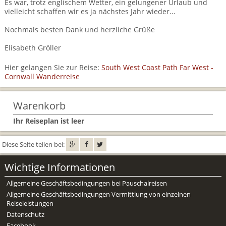
Es war, trotz englischem Wetter, ein gelungener Urlaub und
Mietwagen & Verkehr
vielleicht schaffen wir es ja nächstes Jahr wieder...
Reiseunterlagen
Nochmals besten Dank und herzliche Grüße
Elisabeth Gröller
Reiseversicherung
Hier gelangen Sie zur Reise:
South West Coast Path Far West -
Unterkünfte
Cornwall Wanderreise
Zimmer
Warenkorb
Ihr Reiseplan ist leer
Diese Seite teilen bei:
Wichtige Informationen
Allgemeine Geschäftsbedingungen bei Pauschalreisen
Allgemeine Geschäftsbedingungen Vermittlung von einzelnen
Reiseleistungen
Datenschutz
Facebook