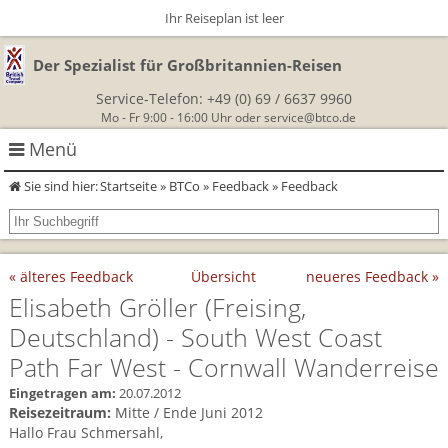
Ihr Reiseplan ist leer
Der Spezialist für Großbritannien-Reisen
Service-Telefon:
+49 (0) 69 / 6637 9960
Mo - Fr 9:00 - 16:00 Uhr oder
service@btco.de
Menü
Sie sind hier:
Startseite
»
BTCo
»
Feedback
» Feedback
Rundreisen Großbritannien
Autorundreisen
Wanderurlaub
« älteres Feedback
Übersicht
neueres Feedback »
Geführte Wandertouren
Themenreisen
Herzlich Willkommen
Elisabeth Gröller
(Freising,
Deutschland)
- South West Coast
England
Classic-Car-Reise durch Südengland
Allergikerreisen
Wandern in Cornwall
Path Far West - Cornwall Wanderreise
Schottland
Wandern in England
Für Outlander‑Fans: inspiriert durch die Highland Saga
Eingetragen am:
20.07.2012
BTCo
Reisezeitraum:
Mitte / Ende Juni 2012
Wales
Wandern in Schottland
Hallo Frau Schmersahl,
Gartenreisen England