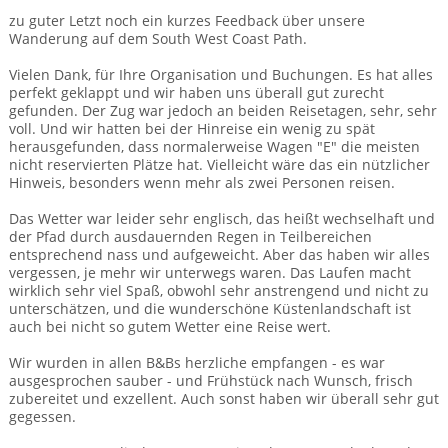
BTCo Überblick
Ihre Reise
Busrundreisen
zu guter Letzt noch ein kurzes Feedback über unsere
Wandern in Wales
Großbritannientouren für Alleinreisende
Wanderung auf dem South West Coast Path.
News
Ablauf Ihrer Reise nach Großbritannien
Extras
Individualtouren
Cornwall
Vielen Dank, für Ihre Organisation und Buchungen. Es hat alles
Reisen mit Hund
Kontakt
perfekt geklappt und wir haben uns überall gut zurecht
Anreise nach Großbritannien
Urlaub in Großbritannien
England
gefunden. Der Zug war jedoch an beiden Reisetagen, sehr, sehr
Wandern in Cornwall (South West Coast Path)
Rosamunde Pilcher Reisen durch Cornwall und Südengland
voll. Und wir hatten bei der Hinreise ein wenig zu spät
Feedback
Bezahlung Ihrer Großbritannien Reise
herausgefunden, dass normalerweise Wagen "E" die meisten
Schottland
Versicherungsschutz
Wandern in England
nicht reservierten Plätze hat. Vielleicht wäre das ein nützlicher
Unsere Familienreisen
FAQs
Hinweis, besonders wenn mehr als zwei Personen reisen.
Checkliste
Wales
Wandern in Schottland
Whiskyreisen Schottland
Das Wetter war leider sehr englisch, das heißt wechselhaft und
Minibustouren
Großbritannien - Facts & Figures
der Pfad durch ausdauernden Regen in Teilbereichen
Wandern in Wales
entsprechend nass und aufgeweicht. Aber das haben wir alles
vergessen, je mehr wir unterwegs waren. Das Laufen macht
Großbritannien Urlaub mit Hund
Reisen durch England und Wales per Minibus
wirklich sehr viel Spaß, obwohl sehr anstrengend und nicht zu
unterschätzen, und die wunderschöne Küstenlandschaft ist
Gutscheine - verschenken Sie eine Reise mit BTCo
Reisen durch Schottland per Minibus
auch bei nicht so gutem Wetter eine Reise wert.
Wir wurden in allen B&Bs herzliche empfangen - es war
Individuelle Familienreisen in Großbritannien
ausgesprochen sauber - und Frühstück nach Wunsch, frisch
zubereitet und exzellent. Auch sonst haben wir überall sehr gut
Links
gegessen.