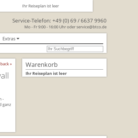
Ihr Reiseplan ist leer
Service-Telefon:
+49 (0) 69 / 6637 9960
Mo - Fr 9:00 - 16:00 Uhr oder
service@btco.de
Extras
se nach Großbritannien
oßbritannien
Warenkorb
back »
Großbritannien Reise
all
Ihr Reiseplan ist leer
 Facts & Figures
Urlaub mit Hund
n -
d ganz
schenken Sie eine Reise mit
lienreisen in Großbritannien
rkehr