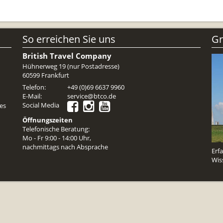
Reiseunterlagen
Reiseversicheru
So erreichen Sie uns
Gr
Unterkünfte
British Travel Company
Zimmer
Hühnerweg 19 (nur Postadresse)
60599 Frankfurt
Telefon:
+49 (0)69 6637 9960
E-Mail:
service@btco.de
Social Media
es
Öffnungszeiten
Telefonische Beratung:
Mo - Fr 9:00 - 14:00 Uhr,
nachmittags nach Absprache
Erf
Wis