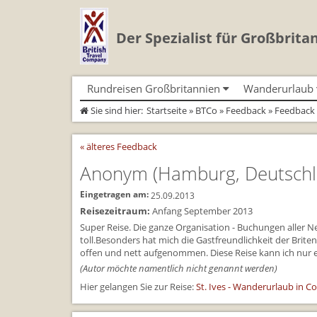
Der Spezialist für Großbrita
Rundreisen Großbritannien
Wanderurlaub
Sie sind hier:
Startseite
»
BTCo
»
Feedback
» Feedback
Autorundreisen
Geführte Wandertouren
Busrundreisen
Individualtoure
Herzlich Willkommen
Wandern in Cornwall
Cornwall
Wandern in Cornwall
« älteres Feedback
Coast Path)
England
Wandern in England
England
Wandern in England
Schottland
Wandern in Schottland
Schottland
Anonym
(Hamburg, Deutsch
Wandern in Schottla
Wales
Wandern in Wales
Wales
Wandern in Wales
Eingetragen am:
25.09.2013
Reisezeitraum:
Anfang September 2013
Super Reise. Die ganze Organisation - Buchungen aller N
toll.Besonders hat mich die Gastfreundlichkeit der Brit
offen und nett aufgenommen. Diese Reise kann ich nur 
(Autor möchte namentlich nicht genannt werden)
Hier gelangen Sie zur Reise:
St. Ives - Wanderurlaub in C