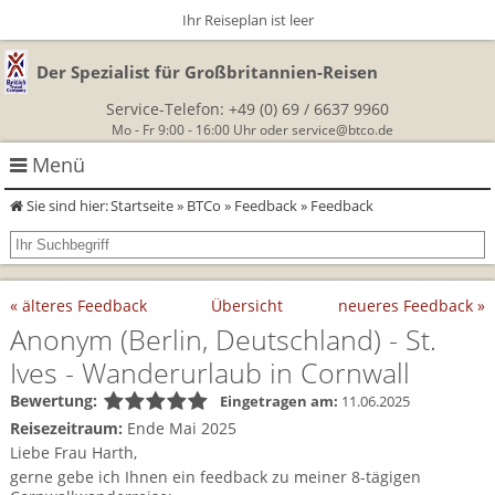
Ihr Reiseplan ist leer
Der Spezialist für Großbritannien-Reisen
Service-Telefon:
+49 (0) 69 / 6637 9960
Mo - Fr 9:00 - 16:00 Uhr oder
service@btco.de
Menü
Sie sind hier:
Startseite
»
BTCo
»
Feedback
» Feedback
Rundreisen Großbritannien
Autorundreisen
Wanderurlaub
« älteres Feedback
Übersicht
neueres Feedback »
Geführte Wandertouren
Themenreisen
Herzlich Willkommen
Anonym
(Berlin, Deutschland)
- St.
Ives - Wanderurlaub in Cornwall
England
Classic-Car-Reise durch Südengland
Allergikerreisen
Wandern in Cornwall
Bewertung:
Eingetragen am:
11.06.2025
Schottland
Reisezeitraum:
Ende Mai 2025
Wandern in England
Für Outlander‑Fans: inspiriert durch die Highland Saga
BTCo
Liebe Frau Harth,
Wales
gerne gebe ich Ihnen ein feedback zu meiner 8-tägigen
Wandern in Schottland
Gartenreisen England