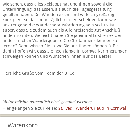
Mietwagen & Verkehr
wie schön, dass alles geklappt hat und Ihnen sowohl die
Unterbringung, das Essen, als auch die Tagesgestaltung
gefallen haben. Die Wanderreisen sind wirklich großartig
Reiseunterlagen
konzipiert, so dass man täglich neu entscheiden kann, wie
anstrengend die Wanderherausforderung sein soll. Es ist
Reiseversicherung
super, dass Sie zudem auch als Alleinreisende gut Anschluß
finden konnten. Vielleicht haben Sie ja einmal Lust, eines der
anderen tollen Wandergebiete Großbritanniens kennen zu
Unterkünfte
lernen? Dann wissen Sie ja, wo Sie uns finden können :)! Bis
dahin hoffen wir, dass Sie noch lange in Cornwall-Erinnerungen
Zimmer
schwelgen können und wünschen Ihnen nur das Beste!
Herzliche Grüße vom Team der BTCo
(Autor möchte namentlich nicht genannt werden)
Hier gelangen Sie zur Reise:
St. Ives - Wanderurlaub in Cornwall
Warenkorb