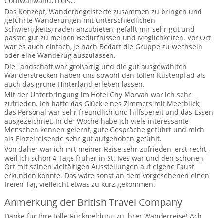
Cornwallwanderreise:
BTCo Überblick
Ihre Reise
Busrundreisen
Das Konzept, Wanderbegeisterte zusammen zu bringen und
Wandern in Wales
Großbritannientouren für Alleinreisende
geführte Wanderungen mit unterschiedlichen
News
Ablauf Ihrer Reise nach Großbritannien
Extras
Schwierigkeitsgraden anzubieten, gefällt mir sehr gut und
Individualtouren
Cornwall
Reisen mit Hund
passte gut zu meinen Bedürfnissen und Möglichkeiten. Vor Ort
Kontakt
war es auch einfach, je nach Bedarf die Gruppe zu wechseln
Anreise nach Großbritannien
Urlaub in Großbritannien
England
oder eine Wanderug auszulassen.
Wandern in Cornwall (South West Coast Path)
Rosamunde Pilcher Reisen durch Cornwall und Südengland
Die Landschaft war großartig und die gut ausgewählten
Feedback
Bezahlung Ihrer Großbritannien Reise
Schottland
Versicherungsschutz
Wanderstrecken haben uns sowohl den tollen Küstenpfad als
Wandern in England
Unsere Familienreisen
auch das grüne Hinterland erleben lassen.
FAQs
Checkliste
Wales
Mit der Unterbringung im Hotel Chy Morvah war ich sehr
Wandern in Schottland
Whiskyreisen Schottland
zufrieden. Ich hatte das Glück eines Zimmers mit Meerblick,
das Personal war sehr freundlich und hilfsbereit und das Essen
Minibustouren
Großbritannien - Facts & Figures
Wandern in Wales
ausgezeichnet. In der Woche habe ich viele interessante
Menschen kennen gelernt, gute Gespräche geführt und mich
Großbritannien Urlaub mit Hund
Reisen durch England und Wales per Minibus
als Einzelreisende sehr gut aufgehoben gefühlt.
Von daher war ich mit meiner Reise sehr zufrieden, erst recht,
Gutscheine - verschenken Sie eine Reise mit BTCo
Reisen durch Schottland per Minibus
weil ich schon 4 Tage früher in St. Ives war und den schönen
Ort mit seinen vielfältigen Ausstellungen auf eigene Faust
erkunden konnte. Das wäre sonst an dem vorgesehenen einen
Individuelle Familienreisen in Großbritannien
freien Tag vielleicht etwas zu kurz gekommen.
Links
Anmerkung der British Travel Company
Danke für Ihre tolle Rückmeldung zu Ihrer Wanderreise! Ach