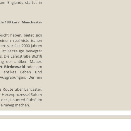
en Englands startet in
tle 180 km / Manchester
bucht haben, bietet sich
einem real-historischen
rn vor fast 2000 Jahren
ist Zeitzeuge bewegter
s. Die Landstraße B6318
ang der antiken Mauer.
rt Birdoswald
oder am
en antikes Leben und
 Ausgrabungen. Der ein
e Route über Lancaster.
 Hexenprozesse! Sofern
em der „Haunted Pubs“ im
m Heimweg machen.