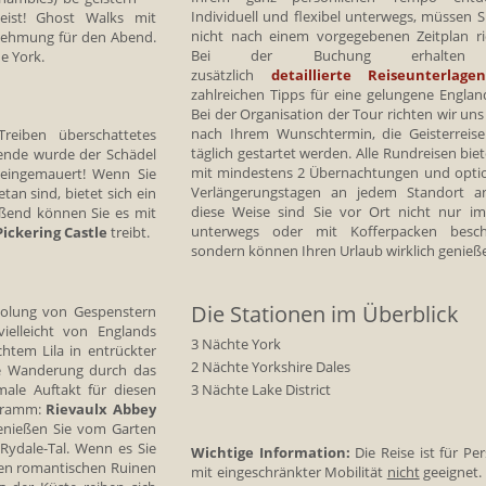
Individuell und flexibel unterwegs, müssen Si
ist! Ghost Walks mit
nicht nach einem vorgegebenen Zeitplan ri
nehmung für den Abend.
Bei der Buchung erhalten
he York.
zusätzlich
detaillierte Reiseunterlage
zahlreichen Tipps für eine gelungene England
Bei der Organisation der Tour richten wir uns
nach Ihrem Wunschtermin, die Geisterreis
reiben überschattetes
täglich gestartet werden. Alle Rundreisen bie
gende wurde der Schädel
mit mindestens 2 Übernachtungen und opti
 eingemauert! Wenn Sie
Verlängerungstagen an jedem Standort a
an sind, bietet sich ein
diese Weise sind Sie vor Ort nicht nur i
eßend können Sie es mit
unterwegs oder mit Kofferpacken beschä
Pickering
Castle
treibt.
sondern können Ihren Urlaub wirklich genieß
Die Stationen im Überblick
holung von Gespenstern
ielleicht von Englands
3 Nächte York
htem Lila in entrückter
2 Nächte Yorkshire Dales
eine Wanderung durch das
3 Nächte Lake District
male Auftakt für diesen
ogramm:
Rievaulx Abbey
Genießen Sie vom Garten
 Rydale-Tal. Wenn es Sie
Wichtige Information:
Die Reise ist für Pe
en romantischen Ruinen
mit eingeschränkter Mobilität
nicht
geeignet.