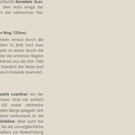
Schlucht
Gorsdale Scar
.
t dem Auto einige der
m der zahlreichen Tea-
er Weg: 125km)
esten erneut durch die
dem 12. Jhdt. hört man
eht es weiter durch die
änder die schönste Region
nkreis aus der Zeit 1500
n Standort der Reise sind
 in Keswick reserviert.
astle Lowther
, wo der
kann. Orte mit einfach
Gill
sowie zahlreiche
ilen Berge spiegeln sich
erer verlockend ist die
 Skiddaw
. Aber auch bei
Sie die unvergleichliche
ießen; zur Abwechslung