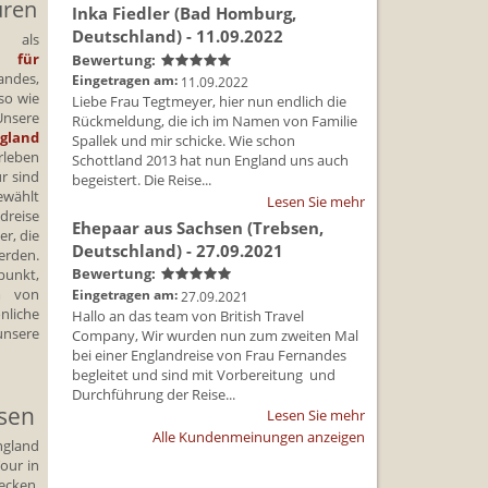
uren
Inka Fiedler
(Bad Homburg,
Deutschland)
- 11.09.2022
g als
t für
Bewertung:
andes,
Eingetragen am:
11.09.2022
so wie
Liebe Frau Tegtmeyer, hier nun endlich die
Unsere
Rückmeldung, die ich im Namen von Familie
gland
Spallek und mir schicke. Wie schon
rleben
Schottland 2013 hat nun England uns auch
r sind
begeistert. Die Reise...
ewählt
Lesen Sie mehr
reise
Ehepaar aus Sachsen
(Trebsen,
r, die
Deutschland)
- 27.09.2021
erden.
Bewertung:
punkt,
m von
Eingetragen am:
27.09.2021
liche
Hallo an das team von British Travel
unsere
Company, Wir wurden nun zum zweiten Mal
bei einer Englandreise von Frau Fernandes
begleitet und sind mit Vorbereitung und
Durchführung der Reise...
isen
Lesen Sie mehr
Alle Kundenmeinungen anzeigen
ngland
our in
cken.