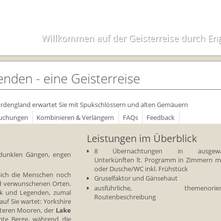
Reiseunterlagen
Reiseversicheru
Willkommen auf der Geisterreise durch En
Unterkünfte
Zimmer
den - eine Geisterreise
ordengland erwartet Sie mit Spukschlössern und alten Gemäuern
Buchungen
Kombinieren & Verlängern
FAQs
Feedback
Leistungen im Überblick
8 Übernachtungen in ausgewäh
 dunklen Gängen, engen
Unterkünften lt. Programm in Zimmern m
oder Dusche/WC inkl. Frühstück
sich die Menschen noch
Gruselfaktor und Gänsehaut
nd verwunschenen Orten.
ausführliche, themenorienti
k und Legenden, zumal
Routenbeschreibung
auf Sie wartet: Yorkshire
steren Mooren, der
Lake
nte Berge, während die