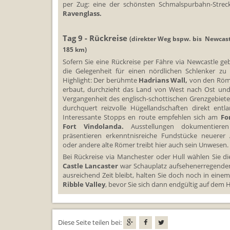
per Zug: eine der schönsten Schmalspurbahn-Streck
Ravenglass.
Tag 9 - Rückreise
(direkter Weg bspw. bis Newcas
185 km)
Sofern Sie eine Rückreise per Fähre via Newcastle ge
die Gelegenheit für einen nördlichen Schlenker zu 
Highlight: Der berühmte
Hadrians Wall,
von den Röme
erbaut, durchzieht das Land von West nach Ost und 
Vergangenheit des englisch-schottischen Grenzgebiete
durchquert reizvolle Hügellandschaften direkt entl
Interessante Stopps en route empfehlen sich am
Fo
Fort Vindolanda.
Ausstellungen dokumentier
präsentieren erkenntnisreiche Fundstücke neuerer
oder andere alte Römer treibt hier auch sein Unwesen.
Bei Rückreise via Manchester oder Hull wählen Sie di
Castle Lancaster
war Schauplatz aufsehenerregender
ausreichend Zeit bleibt, halten Sie doch noch in ein
Ribble Valley
, bevor Sie sich dann endgültig auf de
Diese Seite teilen bei: