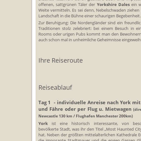
offenen, sattgrünen Täler der
Yorkshire Dales
ein w
Weite vermitteln. Es sei denn, Nebelschwaden ziehen
Landschaft in die Bühne einer schaurigen Begebenheit
Zur Beruhigung: Die Nordengländer sind ein freundlic
Traditionen stolz zelebriert: bei einem Besuch in e
Rooms oder urigen Pubs kommt man den Bewohnern 
auch schon mal in unheimliche Geheimnisse eingeweih
Ihre Reiseroute
Reiseablauf
Tag 1 - individuelle Anreise nach York m
und Fähre oder per Flug u. Mietwagen
(di
Newcastle 130 km / Flughafen Manchester 200km)
York
ist eine historisch interessante, von bes
bevölkerte Stadt, was ihr den Titel „Most Haunted City
hat. Neben der größten mittelalterlichen Kathedrale 
die imposante Stadtmauer und die engen Gassen (Sh