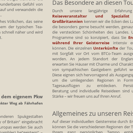
Das Besondere an diesen To
underbares Gefühl von
 auf und verwandeln die
Durch unsere langjährige Erfahrun
…
Reiseveranstalter und Spezialis
Großbritannien
kennen wir die Ecken des L
hes Völkchen, das seine
die besonders gerne besucht werden, genau
inem der typischen Tea-
die versteckten Schönheiten des Landes. 
schnell näher und wird
Programme sind so konzipiert, dass Sie
En
t.
während Ihrer Geisterreise
intensiv e
können. Die einzelnen
Unterkünfte
der Tou
mit Sorgfalt vor Ort vom BTCo-Team ausg
worden. An jedem Standort der England
erwarten Sie Häuser mit Charme und Charakte
von sympathischen Gastgebern geführt w
Diese eignen sich hervorragend als Ausgangs
um die umliegenden Regionen in For
Tagesausflügen zu entdecken. Persön
Beratung und individuelle Reiseideen sind 
it dem eigenem Pkw
Stärke – wir freuen uns auf Ihren Anruf.
rekter Weg ab Fährhafen
Allgemeines zu unseren Re
onderen Spukgestalten
Auf dieser individuellen Geisterreise durch E
 of Britain“ eingebracht
können Sie die verschiedenen Regionen der T
Europas werden Sie auch
Ihrem ganz persönlichen Tempo entde
ambles) be“geistern“ –