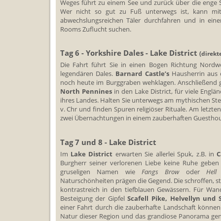
Weges führt zu einem See und zurück über die enge 
Wer nicht so gut zu Fuß unterwegs ist, kann mi
abwechslungsreichen Täler durchfahren und in eine
Rooms Zuflucht suchen.
Tag 6 - Yorkshire Dales - Lake District
(direkt
Die Fahrt führt Sie in einen Bogen Richtung Nordw
legendären Dales.
Barnard Castle’s
Hausherrin aus 
noch heute im Burggraben wehklagen. Anschließend g
North Pennines
in den Lake District, für viele Engl
ihres Landes. Halten Sie unterwegs am mythischen Stei
v. Chr und finden Spuren religiöser Rituale. Am letzte
zwei Übernachtungen in einem zauberhaften Guesthouse
Tag 7 und 8 - Lake District
Im
Lake District
erwarten Sie allerlei Spuk, z.B. in
C
Burgherr seiner verlorenen Liebe keine Ruhe geben 
gruseligen Namen wie
Fangs Brow
oder
Hell 
Naturschönheiten prägen die Gegend. Die schroffen, ste
kontrastreich in den tiefblauen Gewässern. Für Wand
Besteigung der Gipfel
Scafell Pike, Helvellyn und
einer Fahrt durch die zauberhafte Landschaft können 
Natur dieser Region und das grandiose Panorama gen