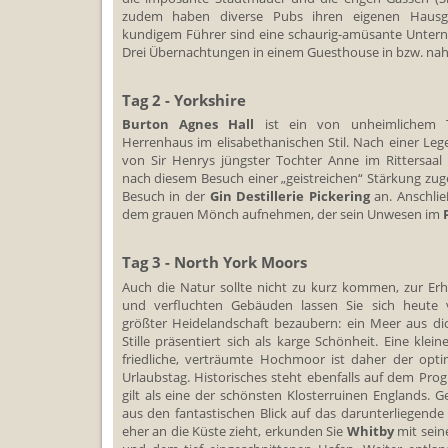
zudem haben diverse Pubs ihren eigenen Hausge
kundigem Führer sind eine schaurig-amüsante Unter
Drei Übernachtungen in einem Guesthouse in bzw. na
Tag 2 - Yorkshire
Burton Agnes Hall
ist ein von unheimlichem T
Herrenhaus im elisabethanischen Stil. Nach einer Le
von Sir Henrys jüngster Tochter Anne im Rittersaal
nach diesem Besuch einer „geistreichen“ Stärkung zuget
Besuch in der
Gin Destillerie
Pickering
an. Anschli
dem grauen Mönch aufnehmen, der sein Unwesen im
Tag 3 - North York Moors
Auch die Natur sollte nicht zu kurz kommen, zur Er
und verfluchten Gebäuden lassen Sie sich heute v
größter Heidelandschaft bezaubern: ein Meer aus dic
Stille präsentiert sich als karge Schönheit. Eine kl
friedliche, verträumte Hochmoor ist daher der opti
Urlaubstag. Historisches steht ebenfalls auf dem Pr
gilt als eine der schönsten Klosterruinen Englands. 
aus den fantastischen Blick auf das darunterliegende
eher an die Küste zieht, erkunden Sie
Whitby
mit sein