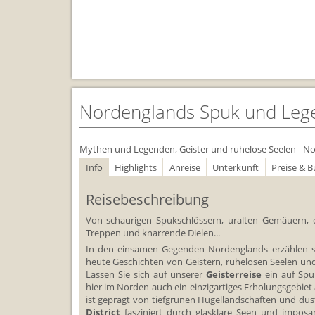
Nordenglands Spuk und Legen
Mythen und Legenden, Geister und ruhelose Seelen - N
Info
Highlights
Anreise
Unterkunft
Preise & 
Reisebeschreibung
Von schaurigen Spukschlössern, uralten Gemäuern,
Treppen und knarrende Dielen...
In den einsamen Gegenden Nordenglands erzählen 
heute Geschichten von Geistern, ruhelosen Seelen u
Lassen Sie sich auf unserer
Geisterreise
ein auf Spu
hier im Norden auch ein einzigartiges Erholungsgebiet 
ist geprägt von tiefgrünen Hügellandschaften und dü
District
fasziniert durch glasklare Seen und imposa