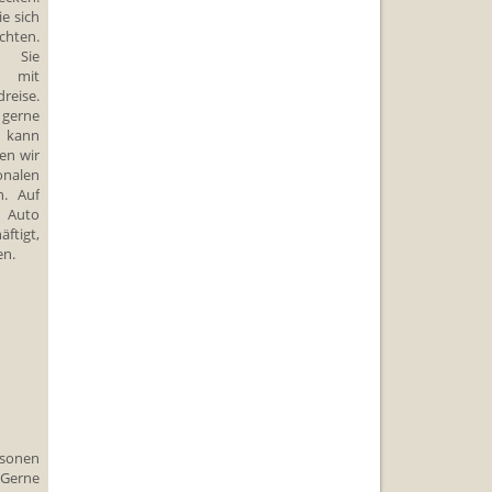
e sich
chten.
 Sie
n
mit
reise.
 gerne
e kann
ten wir
onalen
n. Auf
m Auto
ftigt,
en.
rsonen
 Gerne