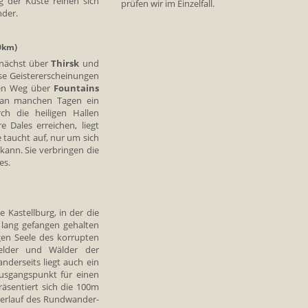
g der Küste reihen sich
prüfen wir im Einzelfall.
der.
0km)
 zunächst über
Thirsk
und
erse Geistererscheinungen
den Weg über
Fountains
st an manchen Tagen ein
ch die heiligen Hallen
 Dales erreichen, liegt
e taucht auf, nur um sich
 kann. Sie verbringen die
es.
ne Kastellburg, in der die
r lang gefangen gehalten
en Seele des korrupten
elder und Wälder der
nderseits liegt auch ein
usgangspunkt für einen
sentiert sich die 100m
 Verlauf des Rundwander-