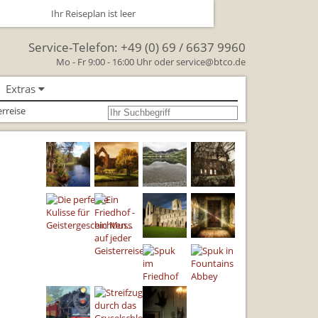
Ihr Reiseplan ist leer
Service-Telefon:
+49 (0) 69 / 6637 9960
Mo - Fr 9:00 - 16:00 Uhr oder
service@btco.de
Extras
se nach Großbritannien
rreise
oßbritannien
Großbritannien Reise
 Facts & Figures
Urlaub mit Hund
schenken Sie eine Reise mit
lienreisen in Großbritannien
rkehr