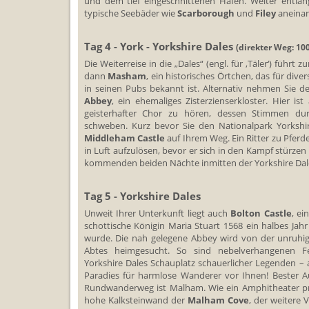
und dem tief eingeschnittenen Hafen. Weiter entlan
typische Seebäder wie
Scarborough
und
Filey
aneinan
Tag 4 - York - Yorkshire Dales
(direkter Weg: 10
Die Weiterreise in die „Dales“ (engl. für ‚Täler‘) führt
dann
Masham
, ein historisches Örtchen, das für div
in seinen Pubs bekannt ist. Alternativ nehmen Sie 
Abbey
, ein ehemaliges Zisterzienserkloster. Hier i
geisterhafter Chor zu hören, dessen Stimmen dur
schweben. Kurz bevor Sie den Nationalpark Yorkshire
Middleham Castle
auf Ihrem Weg. Ein Ritter zu Pferd
in Luft aufzulösen, bevor er sich in den Kampf stürzen
kommenden beiden Nächte inmitten der Yorkshire Dal
Tag 5 - Yorkshire Dales
Unweit Ihrer Unterkunft liegt auch
Bolton Castle
, ei
schottische Königin Maria Stuart 1568 ein halbes Jah
wurde. Die nah gelegene Abbey wird von der unruhig
Abtes heimgesucht. So sind nebelverhangenen F
Yorkshire Dales Schauplatz schauerlicher Legenden – a
Paradies für harmlose Wanderer vor Ihnen! Bester A
Rundwanderweg ist Malham. Wie ein Amphitheater prä
hohe Kalksteinwand der
Malham Cove
, der weitere