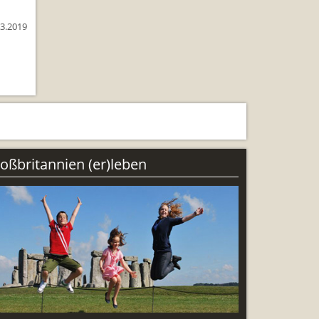
03.2019
ng
oßbritannien (er)leben