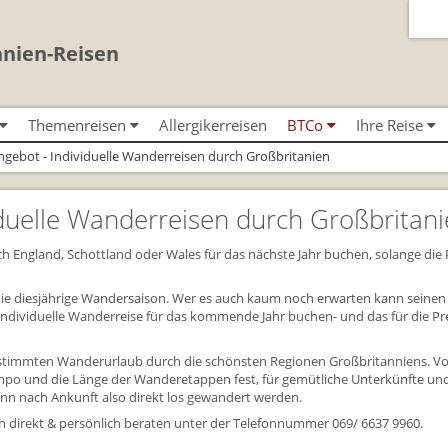
nnien-Reisen
Themenreisen
Allergikerreisen
BTCo
Ihre Reise
Classic-Car-Reise durch Südengland
Urlaub in Großbritannien
BTCo Überblick
Ablauf Ihrer Rei
gebot - Individuelle Wanderreisen durch Großbritanien
n
Minibustouren
Für Outlander‑Fans: inspiriert durch die
Versicherungsschutz
News
Anreise nach Gr
 (South West
Reisen durch England und Wales
Highland Saga
per Minibus
duelle Wanderreisen durch Großbritan
Kontakt
Bezahlung Ihrer 
Reisen durch Schottland per
Gartenreisen England
Minibus
nd
Feedback
Checkliste
ch England, Schottland oder Wales für das nächste Jahr buchen, solange die 
Großbritannientouren für Alleinreisende
FAQs
Großbritannien -
Reisen mit Hund
e diesjährige Wandersaison. Wer es auch kaum noch erwarten kann seinen
Großbritannien 
 individuelle Wanderreise für das kommende Jahr buchen- und das für die Pr
Rosamunde Pilcher Reisen durch Cornwall
Gutscheine - ver
und Südengland
BTCo
gestimmten Wanderurlaub durch die schönsten Regionen Großbritanniens. V
Unsere Familienreisen
Tempo und die Länge der Wanderetappen fest, für gemütliche Unterkünfte un
Individuelle Fami
kann nach Ankunft also direkt los gewandert werden.
Whiskyreisen Schottland
Links
ich direkt & persönlich beraten unter der Telefonnummer 069/ 6637 9960.
Mietwagen & Ve