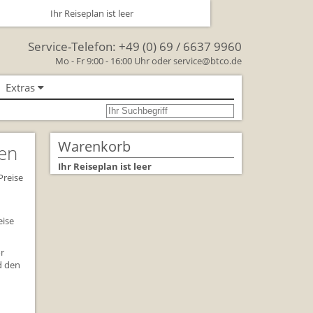
Ihr Reiseplan ist leer
Service-Telefon:
+49 (0) 69 / 6637 9960
Mo - Fr 9:00 - 16:00 Uhr oder
service@btco.de
Extras
se nach Großbritannien
oßbritannien
Warenkorb
ien
Großbritannien Reise
Ihr Reiseplan ist leer
Preise
 Facts & Figures
Urlaub mit Hund
eise
schenken Sie eine Reise mit
or
d den
lienreisen in Großbritannien
rkehr