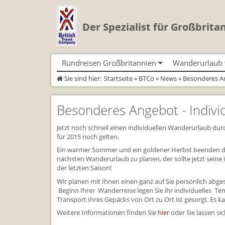
Der Spezialist für Großbrita
Rundreisen Großbritannien
Wanderurlaub
Sie sind hier:
Startseite
»
BTCo
»
News
» Besonderes An
Autorundreisen
Geführte Wandertouren
Busrundreisen
Individualtoure
Herzlich Willkommen
Wandern in Cornwall
Cornwall
Wandern in Cornwall
Coast Path)
Besonderes Angebot - Indivi
England
Wandern in England
England
Wandern in England
Schottland
Wandern in Schottland
Schottland
Wandern in Schottla
Wales
Wandern in Wales
Wales
Jetzt noch schnell einen individuellen Wanderurlaub dur
Wandern in Wales
für 2015 noch gelten.
Ein warmer Sommer und ein goldener Herbst beenden di
nächsten Wanderurlaub zu planen, der sollte jetzt seine
der letzten Saison!
Wir planen mit Ihnen einen ganz auf Sie persönlich ab
Beginn Ihrer Wanderreise legen Sie ihr individuelles 
Transport Ihres Gepäcks von Ort zu Ort ist gesorgt. Es 
Weitere Informationen finden Sie
hier
oder Sie lassen s