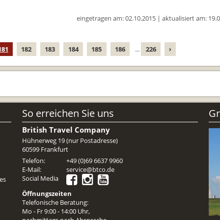
Reiseunterlagen
eingetragen am: 02.10.2015 | aktualisiert am: 19.
Reiseversicheru
Unterkünfte
181
182
183
184
185
186
...
226
›
Zimmer
So erreichen Sie uns
Gr
British Travel Company
Hühnerweg 19 (nur Postadresse)
60599 Frankfurt
Telefon:
+49 (0)69 6637 9960
E-Mail:
service@btco.de
Social Media
es
Öffnungszeiten
Telefonische Beratung:
Mo - Fr 9:00 - 14:00 Uhr,
nachmittags nach Absprache