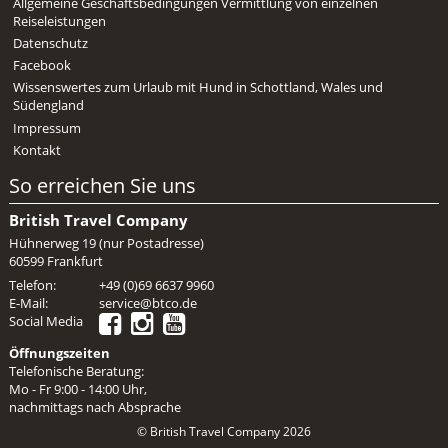
Allgemeine Geschäftsbedingungen Vermittlung von einzelnen
Mietwagen & Verkehr
Reiseleistungen
Datenschutz
Reiseunterlagen
Facebook
Wissenswertes zum Urlaub mit Hund in Schottland, Wales und
Reiseversicherung
Südengland
Impressum
Unterkünfte
Kontakt
So erreichen Sie uns
Zimmer
British Travel Company
Hühnerweg 19 (nur Postadresse)
60599 Frankfurt
Telefon:
+49 (0)69 6637 9960
E-Mail:
service@btco.de
Social Media
Öffnungszeiten
Telefonische Beratung:
Mo - Fr 9:00 - 14:00 Uhr,
nachmittags nach Absprache
© British Travel Company 2026