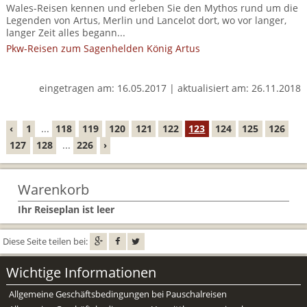
BTCo Überblick
Ihre Reise
Wales-Reisen kennen und erleben Sie den Mythos rund um die
Busrundreisen
Wandern in Wales
Legenden von Artus, Merlin und Lancelot dort, wo vor langer,
Großbritannientouren für Alleinreisende
langer Zeit alles begann...
News
Ablauf Ihrer Reise nach Großbritannien
Extras
Individualtouren
Cornwall
Pkw-Reisen zum Sagenhelden König Artus
Reisen mit Hund
Kontakt
Anreise nach Großbritannien
Urlaub in Großbritannien
England
Wandern in Cornwall (South West Coast Path)
Rosamunde Pilcher Reisen durch Cornwall und Südengland
eingetragen am: 16.05.2017 | aktualisiert am: 26.11.2018
Feedback
Bezahlung Ihrer Großbritannien Reise
Schottland
Versicherungsschutz
Wandern in England
Unsere Familienreisen
FAQs
‹
1
...
118
119
120
121
122
123
124
125
126
Checkliste
Wales
Wandern in Schottland
Whiskyreisen Schottland
127
128
...
226
›
Minibustouren
Großbritannien - Facts & Figures
Wandern in Wales
Warenkorb
Großbritannien Urlaub mit Hund
Reisen durch England und Wales per Minibus
Ihr Reiseplan ist leer
Gutscheine - verschenken Sie eine Reise mit BTCo
Reisen durch Schottland per Minibus
Diese Seite teilen bei:
Individuelle Familienreisen in Großbritannien
Wichtige Informationen
Links
Allgemeine Geschäftsbedingungen bei Pauschalreisen