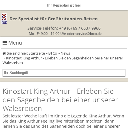
Ihr Reiseplan ist leer
Der Spezialist für Großbritannien-Reisen
Service-Telefon:
+49 (0) 69 / 6637 9960
Mo - Fr 9:00 - 16:00 Uhr oder
service@btco.de
Menü
Sie sind hier:
Startseite
»
BTCo
»
News
Rundreisen Großbritannien
» Kinostart King Arthur - Erleben Sie den Sagenhelden bei einer unserer
Walesreisen
Autorundreisen
Wanderurlaub
Geführte Wandertouren
Themenreisen
Herzlich Willkommen
Kinostart King Arthur - Erleben Sie
England
den Sagenhelden bei einer unserer
Classic-Car-Reise durch Südengland
Allergikerreisen
Wandern in Cornwall
Walesreisen
Schottland
Wandern in England
Für Outlander‑Fans: inspiriert durch die Highland Saga
BTCo
Seit letzter Woche läuft im Kino die Legende King Arthur. Wenn
Wales
Sie das King Arthur Feeling live miterleben möchten, dann
Wandern in Schottland
Gartenreisen England
lernen Sie das Land des Sagenhelden doch bei einer unserer