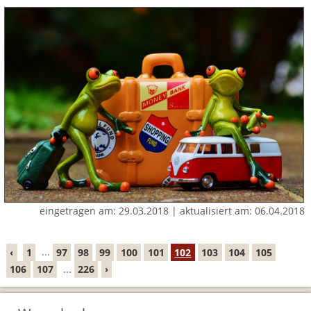
BTCo Überblick
Ihre Reise
Busrundreisen
Wandern in Wales
Großbritannientouren für Alleinreisende
News
Ablauf Ihrer Reise nach Großbritannien
Extras
Individualtouren
Cornwall
Reisen mit Hund
Kontakt
Anreise nach Großbritannien
Urlaub in Großbritannien
England
Wandern in Cornwall (South West Coast Path)
Rosamunde Pilcher Reisen durch Cornwall und Südengland
Feedback
Bezahlung Ihrer Großbritannien Reise
Schottland
Versicherungsschutz
Wandern in England
Unsere Familienreisen
FAQs
Checkliste
Wales
Wandern in Schottland
Whiskyreisen Schottland
Minibustouren
Großbritannien - Facts & Figures
Wandern in Wales
Großbritannien Urlaub mit Hund
Reisen durch England und Wales per Minibus
eingetragen am: 29.03.2018 | aktualisiert am: 06.04.2018
Gutscheine - verschenken Sie eine Reise mit BTCo
Reisen durch Schottland per Minibus
‹
1
...
97
98
99
100
101
102
103
104
105
Individuelle Familienreisen in Großbritannien
106
107
...
226
›
Links