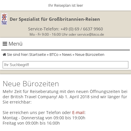
Ihr Reiseplan ist leer
Der Spezialist für Großbritannien-Reisen
Service-Telefon:
+49 (0) 69 / 6637 9960
Mo - Fr 9:00 - 16:00 Uhr oder
service@btco.de
Menü
Sie sind hier:
Startseite
»
BTCo
»
News
» Neue Bürozeiten
Rundreisen Großbritannien
Autorundreisen
Wanderurlaub
Neue Bürozeiten
Geführte Wandertouren
Themenreisen
Herzlich Willkommen
Mehr Zeit für Reiseberatung mit den neuen Öffnungszeiten bei
der British Travel Company! Ab 1. April 2018 sind wir länger für
England
Classic-Car-Reise durch Südengland
Sie erreichbar:
Allergikerreisen
Wandern in Cornwall
Schottland
Sie erreichen uns per Telefon oder
E-mail
:
Wandern in England
Für Outlander‑Fans: inspiriert durch die Highland Saga
Montag - Donnerstag von 09:00 bis 19:00h
BTCo
Freitag von 09:00h bis 16:00h
Wales
Wandern in Schottland
Gartenreisen England