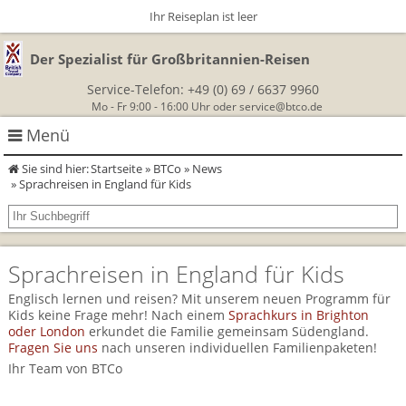
Ihr Reiseplan ist leer
Der Spezialist für Großbritannien-Reisen
Service-Telefon:
+49 (0) 69 / 6637 9960
Mo - Fr 9:00 - 16:00 Uhr oder
service@btco.de
Menü
Sie sind hier:
Startseite
»
BTCo
»
News
Rundreisen Großbritannien
» Sprachreisen in England für Kids
Autorundreisen
Wanderurlaub
Sprachreisen in England für Kids
Geführte Wandertouren
Themenreisen
Herzlich Willkommen
Englisch lernen und reisen? Mit unserem neuen Programm für
England
Kids keine Frage mehr! Nach einem
Sprachkurs in Brighton
Classic-Car-Reise durch Südengland
Allergikerreisen
Wandern in Cornwall
oder London
erkundet die Familie gemeinsam Südengland.
Schottland
Fragen Sie uns
nach unseren individuellen Familienpaketen!
Wandern in England
Für Outlander‑Fans: inspiriert durch die Highland Saga
BTCo
Ihr Team von BTCo
Wales
Wandern in Schottland
Gartenreisen England