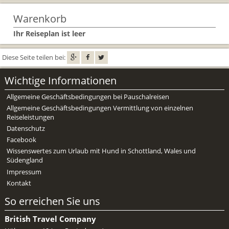
Mietwagen & Verkehr
Warenkorb
Reiseunterlagen
Ihr Reiseplan ist leer
Reiseversicherung
Diese Seite teilen bei:
Unterkünfte
Wichtige Informationen
Zimmer
Allgemeine Geschäftsbedingungen bei Pauschalreisen
Allgemeine Geschäftsbedingungen Vermittlung von einzelnen
Reiseleistungen
Datenschutz
Facebook
Wissenswertes zum Urlaub mit Hund in Schottland, Wales und
Südengland
Impressum
Kontakt
So erreichen Sie uns
British Travel Company