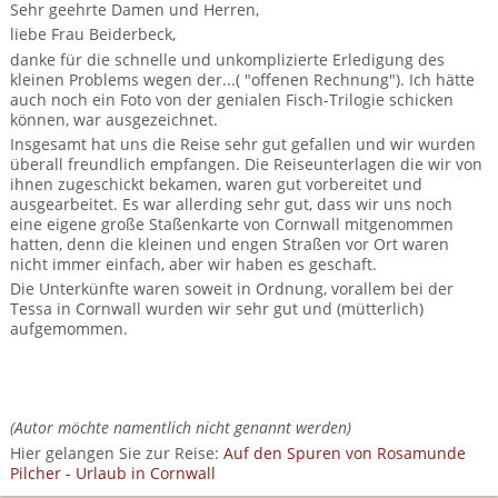
BTCo Überblick
Ihre Reise
Sehr geehrte Damen und Herren,
Busrundreisen
Wandern in Wales
liebe Frau Beiderbeck,
Großbritannientouren für Alleinreisende
News
danke für die schnelle und unkomplizierte Erledigung des
Ablauf Ihrer Reise nach Großbritannien
Extras
Individualtouren
Cornwall
kleinen Problems wegen der...( "offenen Rechnung"). Ich hätte
Reisen mit Hund
auch noch ein Foto von der genialen Fisch-Trilogie schicken
Kontakt
Anreise nach Großbritannien
können, war ausgezeichnet.
Urlaub in Großbritannien
England
Wandern in Cornwall (South West Coast Path)
Rosamunde Pilcher Reisen durch Cornwall und Südengland
Insgesamt hat uns die Reise sehr gut gefallen und wir wurden
Feedback
Bezahlung Ihrer Großbritannien Reise
überall freundlich empfangen. Die Reiseunterlagen die wir von
Schottland
Versicherungsschutz
Wandern in England
ihnen zugeschickt bekamen, waren gut vorbereitet und
Unsere Familienreisen
FAQs
ausgearbeitet. Es war allerding sehr gut, dass wir uns noch
Checkliste
Wales
Wandern in Schottland
eine eigene große Staßenkarte von Cornwall mitgenommen
Whiskyreisen Schottland
hatten, denn die kleinen und engen Straßen vor Ort waren
Minibustouren
Großbritannien - Facts & Figures
nicht immer einfach, aber wir haben es geschaft.
Wandern in Wales
Die Unterkünfte waren soweit in Ordnung, vorallem bei der
Großbritannien Urlaub mit Hund
Tessa in Cornwall wurden wir sehr gut und (mütterlich)
Reisen durch England und Wales per Minibus
aufgemommen.
Gutscheine - verschenken Sie eine Reise mit BTCo
Reisen durch Schottland per Minibus
Individuelle Familienreisen in Großbritannien
(Autor möchte namentlich nicht genannt werden)
Hier gelangen Sie zur Reise:
Auf den Spuren von Rosamunde
Links
Pilcher - Urlaub in Cornwall