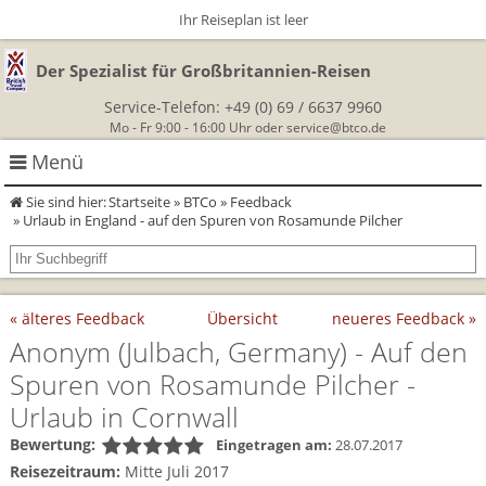
Ihr Reiseplan ist leer
Der Spezialist für Großbritannien-Reisen
Service-Telefon:
+49 (0) 69 / 6637 9960
Mo - Fr 9:00 - 16:00 Uhr oder
service@btco.de
Menü
Sie sind hier:
Startseite
»
BTCo
»
Feedback
Rundreisen Großbritannien
» Urlaub in England - auf den Spuren von Rosamunde Pilcher
Autorundreisen
Wanderurlaub
« älteres Feedback
Übersicht
neueres Feedback »
Geführte Wandertouren
Themenreisen
Herzlich Willkommen
Anonym
(Julbach, Germany)
- Auf den
England
Spuren von Rosamunde Pilcher -
Classic-Car-Reise durch Südengland
Allergikerreisen
Wandern in Cornwall
Urlaub in Cornwall
Schottland
Wandern in England
Für Outlander‑Fans: inspiriert durch die Highland Saga
BTCo
Bewertung:
Eingetragen am:
28.07.2017
Wales
Wandern in Schottland
Reisezeitraum:
Mitte Juli 2017
Gartenreisen England