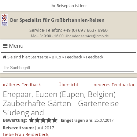
Ihr Reiseplan ist leer
Der Spezialist für Großbritannien-Reisen
Service-Telefon:
+49 (0) 69 / 6637 9960
Mo - Fr 9:00 - 16:00 Uhr oder
service@btco.de
Menü
Sie sind hier:
Startseite
»
BTCo
»
Feedback
» Feedback
Rundreisen Großbritannien
Autorundreisen
Wanderurlaub
« älteres Feedback
Übersicht
neueres Feedback »
Geführte Wandertouren
Themenreisen
Herzlich Willkommen
Ehepaar, Eupen
(Eupen, Belgien)
-
Zauberhafte Gärten - Gartenreise
England
Classic-Car-Reise durch Südengland
Allergikerreisen
Wandern in Cornwall
Südengland
Schottland
Wandern in England
Für Outlander‑Fans: inspiriert durch die Highland Saga
Bewertung:
Eingetragen am:
25.07.2017
BTCo
Reisezeitraum:
Juni 2017
Wales
Wandern in Schottland
Gartenreisen England
Liebe Frau Beiderbeck,