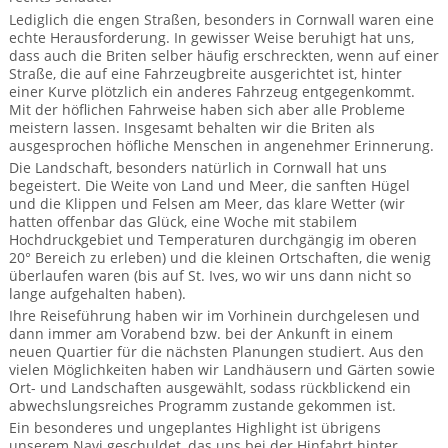
Mietwagen & Verkehr
Lediglich die engen Straßen, besonders in Cornwall waren eine
echte Herausforderung. In gewisser Weise beruhigt hat uns,
Reiseunterlagen
dass auch die Briten selber häufig erschreckten, wenn auf einer
Straße, die auf eine Fahrzeugbreite ausgerichtet ist, hinter
einer Kurve plötzlich ein anderes Fahrzeug entgegenkommt.
Reiseversicherung
Mit der höflichen Fahrweise haben sich aber alle Probleme
meistern lassen. Insgesamt behalten wir die Briten als
Unterkünfte
ausgesprochen höfliche Menschen in angenehmer Erinnerung.
Die Landschaft, besonders natürlich in Cornwall hat uns
Zimmer
begeistert. Die Weite von Land und Meer, die sanften Hügel
und die Klippen und Felsen am Meer, das klare Wetter (wir
hatten offenbar das Glück, eine Woche mit stabilem
Hochdruckgebiet und Temperaturen durchgängig im oberen
20° Bereich zu erleben) und die kleinen Ortschaften, die wenig
überlaufen waren (bis auf St. Ives, wo wir uns dann nicht so
lange aufgehalten haben).
Ihre Reiseführung haben wir im Vorhinein durchgelesen und
dann immer am Vorabend bzw. bei der Ankunft in einem
neuen Quartier für die nächsten Planungen studiert. Aus den
vielen Möglichkeiten haben wir Landhäusern und Gärten sowie
Ort- und Landschaften ausgewählt, sodass rückblickend ein
abwechslungsreiches Programm zustande gekommen ist.
Ein besonderes und ungeplantes Highlight ist übrigens
unserem Navi geschuldet, das uns bei der Hinfahrt hinter