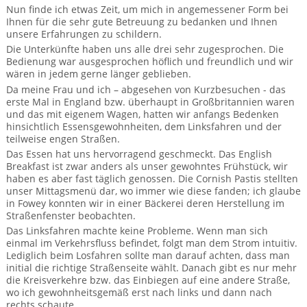
BTCo Überblick
Ihre Reise
Nun finde ich etwas Zeit, um mich in angemessener Form bei
Busrundreisen
Wandern in Wales
Ihnen für die sehr gute Betreuung zu bedanken und Ihnen
Großbritannientouren für Alleinreisende
News
unsere Erfahrungen zu schildern.
Ablauf Ihrer Reise nach Großbritannien
Extras
Individualtouren
Cornwall
Die Unterkünfte haben uns alle drei sehr zugesprochen. Die
Reisen mit Hund
Bedienung war ausgesprochen höflich und freundlich und wir
Kontakt
Anreise nach Großbritannien
Urlaub in Großbritannien
wären in jedem gerne länger geblieben.
England
Wandern in Cornwall (South West Coast Path)
Rosamunde Pilcher Reisen durch Cornwall und Südengland
Da meine Frau und ich – abgesehen von Kurzbesuchen - das
Feedback
Bezahlung Ihrer Großbritannien Reise
erste Mal in England bzw. überhaupt in Großbritannien waren
Schottland
Versicherungsschutz
Wandern in England
Unsere Familienreisen
und das mit eigenem Wagen, hatten wir anfangs Bedenken
FAQs
hinsichtlich Essensgewohnheiten, dem Linksfahren und der
Checkliste
Wales
Wandern in Schottland
teilweise engen Straßen.
Whiskyreisen Schottland
Das Essen hat uns hervorragend geschmeckt. Das English
Minibustouren
Großbritannien - Facts & Figures
Wandern in Wales
Breakfast ist zwar anders als unser gewohntes Frühstück, wir
haben es aber fast täglich genossen. Die Cornish Pastis stellten
Großbritannien Urlaub mit Hund
unser Mittagsmenü dar, wo immer wie diese fanden; ich glaube
Reisen durch England und Wales per Minibus
in Fowey konnten wir in einer Bäckerei deren Herstellung im
Straßenfenster beobachten.
Gutscheine - verschenken Sie eine Reise mit BTCo
Reisen durch Schottland per Minibus
Das Linksfahren machte keine Probleme. Wenn man sich
einmal im Verkehrsfluss befindet, folgt man dem Strom intuitiv.
Individuelle Familienreisen in Großbritannien
Lediglich beim Losfahren sollte man darauf achten, dass man
initial die richtige Straßenseite wählt. Danach gibt es nur mehr
die Kreisverkehre bzw. das Einbiegen auf eine andere Straße,
Links
wo ich gewohnheitsgemäß erst nach links und dann nach
rechts schaute.