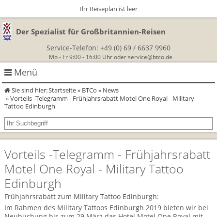
Ihr Reiseplan ist leer
Der Spezialist für Großbritannien-Reisen
Service-Telefon:
+49 (0) 69 / 6637 9960
Mo - Fr 9:00 - 16:00 Uhr oder
service@btco.de
Menü
Sie sind hier:
Startseite
»
BTCo
»
News
Rundreisen Großbritannien
» Vorteils -Telegramm - Frühjahrsrabatt Motel One Royal - Military
Tattoo Edinburgh
Autorundreisen
Wanderurlaub
Geführte Wandertouren
Themenreisen
Herzlich Willkommen
Vorteils -Telegramm - Frühjahrsrabatt
England
Motel One Royal - Military Tattoo
Classic-Car-Reise durch Südengland
Allergikerreisen
Wandern in Cornwall
Edinburgh
Schottland
Wandern in England
Für Outlander‑Fans: inspiriert durch die Highland Saga
BTCo
Frühjahrsrabatt zum Military Tattoo Edinburgh:
Wales
Im Rahmen des Military Tattoos Edinburgh 2019 bieten wir bei
Wandern in Schottland
Gartenreisen England
Neubuchung bis zum 29.März das Hotel Motel One Royal mit