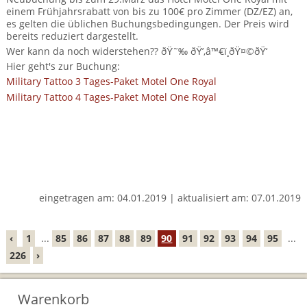
BTCo Überblick
Ihre Reise
Busrundreisen
einem Frühjahrsrabatt von bis zu 100€ pro Zimmer (DZ/EZ) an,
Wandern in Wales
Großbritannientouren für Alleinreisende
es gelten die üblichen Buchungsbedingungen. Der Preis wird
News
bereits reduziert dargestellt.
Ablauf Ihrer Reise nach Großbritannien
Extras
Individualtouren
Cornwall
Wer kann da noch widerstehen?? ðŸ˜‰ ðŸ’‚‍â™€ï¸ðŸ¤©ðŸ‘
Reisen mit Hund
Kontakt
Hier geht's zur Buchung:
Anreise nach Großbritannien
Urlaub in Großbritannien
England
Military Tattoo 3 Tages-Paket Motel One Royal
Wandern in Cornwall (South West Coast Path)
Rosamunde Pilcher Reisen durch Cornwall und Südengland
Feedback
Military Tattoo 4 Tages-Paket Motel One Royal
Bezahlung Ihrer Großbritannien Reise
Schottland
Versicherungsschutz
Wandern in England
Unsere Familienreisen
FAQs
Checkliste
Wales
Wandern in Schottland
Whiskyreisen Schottland
Minibustouren
Großbritannien - Facts & Figures
Wandern in Wales
Großbritannien Urlaub mit Hund
Reisen durch England und Wales per Minibus
eingetragen am: 04.01.2019 | aktualisiert am: 07.01.2019
Gutscheine - verschenken Sie eine Reise mit BTCo
Reisen durch Schottland per Minibus
‹
1
...
85
86
87
88
89
90
91
92
93
94
95
...
Individuelle Familienreisen in Großbritannien
226
›
Links
Warenkorb