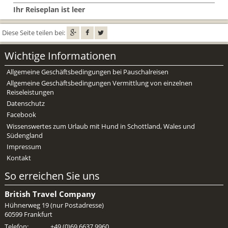
Mietwagen & Verkehr
Ihr Reiseplan ist leer
Reiseunterlagen
Diese Seite teilen bei:
Reiseversicherung
Wichtige Informationen
Unterkünfte
Allgemeine Geschäftsbedingungen bei Pauschalreisen
Allgemeine Geschäftsbedingungen Vermittlung von einzelnen
Reiseleistungen
Zimmer
Datenschutz
Facebook
Wissenswertes zum Urlaub mit Hund in Schottland, Wales und
Südengland
Impressum
Kontakt
So erreichen Sie uns
British Travel Company
Hühnerweg 19 (nur Postadresse)
60599 Frankfurt
Telefon:
+49 (0)69 6637 9960