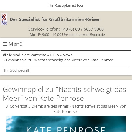
Ihr Reiseplan ist leer
Der Spezialist für Großbritannien-Reisen
Service-Telefon:
+49 (0) 69 / 6637 9960
Mo - Fr 9:00 - 16:00 Uhr oder
service@btco.de
Menü
Sie sind hier:
Startseite
»
BTCo
»
News
Rundreisen Großbritannien
» Gewinnspiel zu "Nachts schweigt das Meer" von Kate Penrose
Autorundreisen
Wanderurlaub
Gewinnspiel zu "Nachts schweigt das
Geführte Wandertouren
Themenreisen
Herzlich Willkommen
Meer" von Kate Penrose
England
Classic-Car-Reise durch Südengland
Allergikerreisen
Wandern in Cornwall
BTCo verlost 5 Exemplare des Krimis »Nachts schweigt das Meer« von
Kate Penrose!
Schottland
Wandern in England
Für Outlander‑Fans: inspiriert durch die Highland Saga
BTCo
Wales
Wandern in Schottland
Gartenreisen England