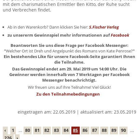
mit dem charismatischen Ermittler Ben Kitto, der Ruhe sucht
und Verbrechen findet.
Ab in den Warenkorb? Dann klicken Sie hier:
S
.Fischer Verlag
zu unsererm Gewinnspiel mehr informationen auf
Facebook
Beantworten Sie uns diese Frage per Facebook Messenger:
"
Welcher Ort ist Dreh und Angelpunkt des Romans von Kate Penrose?
"
Ein bestehendes Like für unsere Facebook-Seite garantiert Ihnen
die Teilnahme.
Das Gewinnspiel endet am 29. Mai 2019 um 14:00 Uhr. Die
Gewinner werden innerhalb von 7 Werktagen per Facebook
Messenger benachrichtigt.
Wir freuen uns auf Ihre Teilnahme! Viel Glück!
Zu den Teilnahmebedingungen
eingetragen am: 22.05.2019 | aktualisiert am: 23.05.2019
‹
1
...
80
81
82
83
84
85
86
87
88
89
90
...
226
›