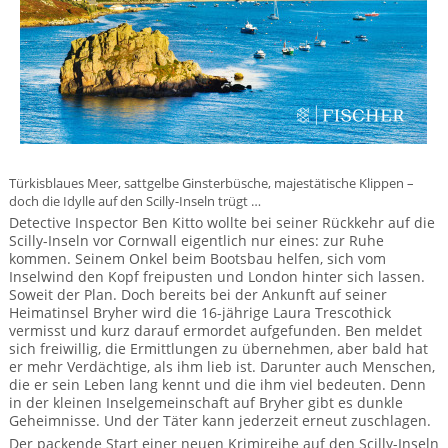
Mietwagen & Verkehr
Reiseunterlagen
Reiseversicherung
Unterkünfte
Türkisblaues Meer, sattgelbe Ginsterbüsche, majestätische Klippen –
Zimmer
doch die Idylle auf den Scilly-Inseln trügt …
Detective Inspector Ben Kitto wollte bei seiner Rückkehr auf die
Scilly-Inseln vor Cornwall eigentlich nur eines: zur Ruhe
kommen. Seinem Onkel beim Bootsbau helfen, sich vom
Inselwind den Kopf freipusten und London hinter sich lassen.
Soweit der Plan. Doch bereits bei der Ankunft auf seiner
Heimatinsel Bryher wird die 16-jährige Laura Trescothick
vermisst und kurz darauf ermordet aufgefunden. Ben meldet
sich freiwillig, die Ermittlungen zu übernehmen, aber bald hat
er mehr Verdächtige, als ihm lieb ist. Darunter auch Menschen,
die er sein Leben lang kennt und die ihm viel bedeuten. Denn
in der kleinen Inselgemeinschaft auf Bryher gibt es dunkle
Geheimnisse. Und der Täter kann jederzeit erneut zuschlagen.
Der packende Start einer neuen Krimireihe auf den Scilly-Inseln