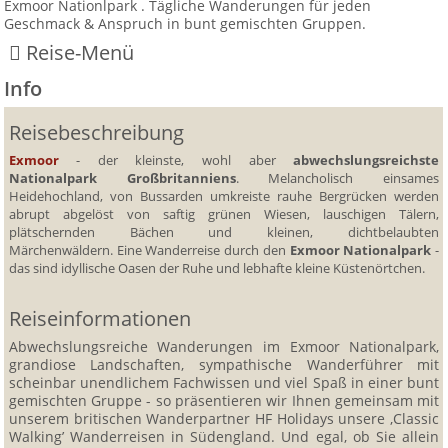
Exmoor Nationlpark . Tägliche Wanderungen für jeden
Mietwagen & Verkehr
Geschmack & Anspruch in bunt gemischten Gruppen.
Reise-Menü
Reiseunterlagen
Info
Info
Reiseversicherung
Reisebeschreibung
Highlights
Unterkünfte
Exmoor
- der kleinste, wohl aber
abwechslungsreichste
Anreise
Nationalpark Großbritanniens
. Melancholisch einsames
Zimmer
Heidehochland, von Bussarden umkreiste rauhe Bergrücken werden
Unterkunft
abrupt abgelöst von saftig grünen Wiesen, lauschigen Tälern,
plätschernden Bächen und kleinen, dichtbelaubten
Preise & Buchungen
Märchenwäldern. Eine Wanderreise durch den
Exmoor Nationalpark
-
das sind idyllische Oasen der Ruhe und lebhafte kleine Küstenörtchen.
Kombinieren & Verlängern
Reiseinformationen
Feedback
Abwechslungsreiche Wanderungen im Exmoor Nationalpark,
grandiose Landschaften, sympathische Wanderführer mit
scheinbar unendlichem Fachwissen und viel Spaß in einer bunt
gemischten Gruppe - so präsentieren wir Ihnen gemeinsam mit
unserem britischen Wanderpartner HF Holidays unsere ‚Classic
Walking’ Wanderreisen in Südengland. Und egal, ob Sie allein