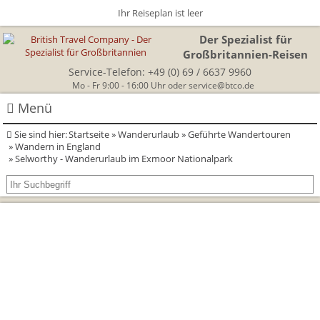
Ihr Reiseplan ist leer
Der Spezialist für
Großbritannien-Reisen
Service-Telefon:
+49 (0) 69 / 6637 9960
Mo - Fr 9:00 - 16:00 Uhr oder
service@btco.de
Menü
Sie sind hier:
Startseite
»
Wanderurlaub
»
Geführte Wandertouren
Rundreisen Großbritannien
»
Wandern in England
» Selworthy - Wanderurlaub im Exmoor Nationalpark
Autorundreisen
Wanderurlaub
Geführte Wandertouren
Themenreisen
Herzlich Willkommen
England
Classic-Car-Reise durch Südengland
Allergikerreisen
Wandern in Cornwall
Schottland
Wandern in England
Für Outlander‑Fans: inspiriert durch die Highland Saga
BTCo
Wales
Wandern in Schottland
Gartenreisen England