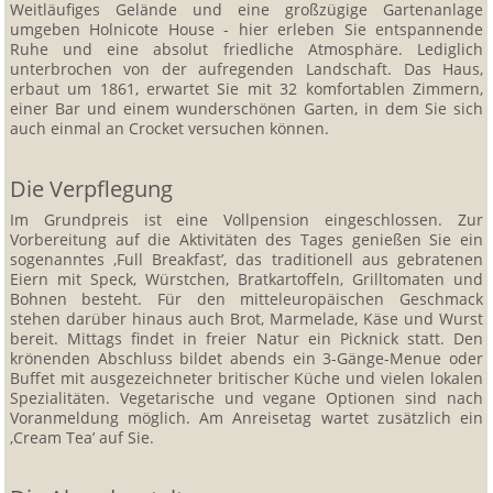
Weitläufiges Gelände und eine großzügige Gartenanlage
umgeben Holnicote House - hier erleben Sie entspannende
Ruhe und eine absolut friedliche Atmosphäre. Lediglich
unterbrochen von der aufregenden Landschaft. Das Haus,
erbaut um 1861, erwartet Sie mit 32 komfortablen Zimmern,
einer Bar und einem wunderschönen Garten, in dem Sie sich
auch einmal an Crocket versuchen können.
Die Verpflegung
Im Grundpreis ist eine Vollpension eingeschlossen. Zur
Vorbereitung auf die Aktivitäten des Tages genießen Sie ein
sogenanntes ‚Full Breakfast’, das traditionell aus gebratenen
Eiern mit Speck, Würstchen, Bratkartoffeln, Grilltomaten und
Bohnen besteht. Für den mitteleuropäischen Geschmack
stehen darüber hinaus auch Brot, Marmelade, Käse und Wurst
bereit. Mittags findet in freier Natur ein Picknick statt. Den
krönenden Abschluss bildet abends ein 3-Gänge-Menue oder
Buffet mit ausgezeichneter britischer Küche und vielen lokalen
Spezialitäten. Vegetarische und vegane Optionen sind nach
Voranmeldung möglich. Am Anreisetag wartet zusätzlich ein
‚Cream Tea’ auf Sie.