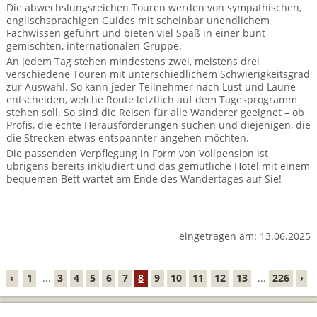
BTCo Überblick
Ihre Reise
Die abwechslungsreichen Touren werden von sympathischen,
Busrundreisen
Wandern in Wales
englischsprachigen Guides mit scheinbar unendlichem
Großbritannientouren für Alleinreisende
Fachwissen geführt und bieten viel Spaß in einer bunt
News
Ablauf Ihrer Reise nach Großbritannien
Extras
gemischten, internationalen Gruppe.
Individualtouren
Cornwall
Reisen mit Hund
An jedem Tag stehen mindestens zwei, meistens drei
Kontakt
Anreise nach Großbritannien
verschiedene Touren mit unterschiedlichem Schwierigkeitsgrad
Urlaub in Großbritannien
England
Wandern in Cornwall (South West Coast Path)
Rosamunde Pilcher Reisen durch Cornwall und Südengland
zur Auswahl. So kann jeder Teilnehmer nach Lust und Laune
Feedback
entscheiden, welche Route letztlich auf dem Tagesprogramm
Bezahlung Ihrer Großbritannien Reise
Schottland
Versicherungsschutz
stehen soll. So sind die Reisen für alle Wanderer geeignet – ob
Wandern in England
Unsere Familienreisen
Profis, die echte Herausforderungen suchen und diejenigen, die
FAQs
Checkliste
Wales
die Strecken etwas entspannter angehen möchten.
Wandern in Schottland
Whiskyreisen Schottland
Die passenden Verpflegung in Form von Vollpension ist
Minibustouren
Großbritannien - Facts & Figures
übrigens bereits inkludiert und das gemütliche Hotel mit einem
Wandern in Wales
bequemen Bett wartet am Ende des Wandertages auf Sie!
Großbritannien Urlaub mit Hund
Reisen durch England und Wales per Minibus
Gutscheine - verschenken Sie eine Reise mit BTCo
Reisen durch Schottland per Minibus
eingetragen am: 13.06.2025
Individuelle Familienreisen in Großbritannien
‹
1
...
3
4
5
6
7
8
9
10
11
12
13
...
226
›
Links