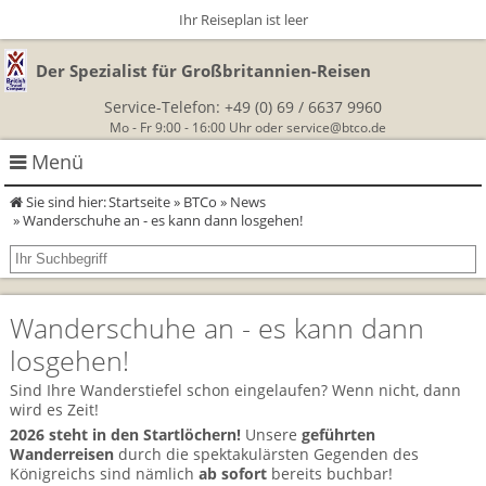
Ihr Reiseplan ist leer
Der Spezialist für Großbritannien-Reisen
Service-Telefon:
+49 (0) 69 / 6637 9960
Mo - Fr 9:00 - 16:00 Uhr oder
service@btco.de
Menü
Sie sind hier:
Startseite
»
BTCo
»
News
Rundreisen Großbritannien
» Wanderschuhe an - es kann dann losgehen!
Autorundreisen
Wanderurlaub
Wanderschuhe an - es kann dann
Geführte Wandertouren
Themenreisen
Herzlich Willkommen
losgehen!
England
Classic-Car-Reise durch Südengland
Allergikerreisen
Wandern in Cornwall
Sind Ihre Wanderstiefel schon eingelaufen? Wenn nicht, dann
wird es Zeit!
Schottland
Wandern in England
Für Outlander‑Fans: inspiriert durch die Highland Saga
2026 steht in den Startlöchern!
Unsere
geführten
BTCo
Wanderreisen
durch die spektakulärsten Gegenden des
Wales
Wandern in Schottland
Königreichs sind nämlich
ab sofort
bereits buchbar!
Gartenreisen England