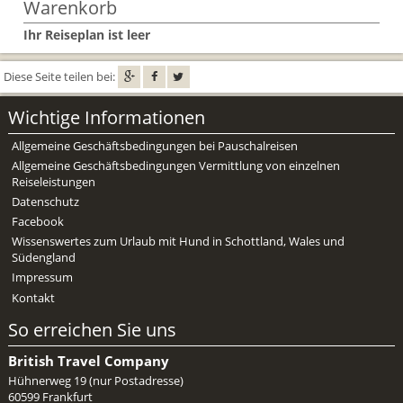
Warenkorb
Mietwagen & Verkehr
Ihr Reiseplan ist leer
Reiseunterlagen
Diese Seite teilen bei:
Reiseversicherung
Wichtige Informationen
Unterkünfte
Allgemeine Geschäftsbedingungen bei Pauschalreisen
Zimmer
Allgemeine Geschäftsbedingungen Vermittlung von einzelnen
Reiseleistungen
Datenschutz
Facebook
Wissenswertes zum Urlaub mit Hund in Schottland, Wales und
Südengland
Impressum
Kontakt
So erreichen Sie uns
British Travel Company
Hühnerweg 19 (nur Postadresse)
60599 Frankfurt