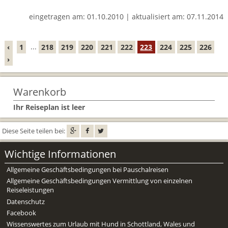
Mietwagen & Verkehr
eingetragen am: 01.10.2010 | aktualisiert am: 07.11.2014
Reiseunterlagen
‹
1
...
218
219
220
221
222
223
224
225
226
Reiseversicherung
›
Unterkünfte
Warenkorb
Zimmer
Ihr Reiseplan ist leer
Diese Seite teilen bei:
Wichtige Informationen
Allgemeine Geschäftsbedingungen bei Pauschalreisen
Allgemeine Geschäftsbedingungen Vermittlung von einzelnen
Reiseleistungen
Datenschutz
Facebook
Wissenswertes zum Urlaub mit Hund in Schottland, Wales und