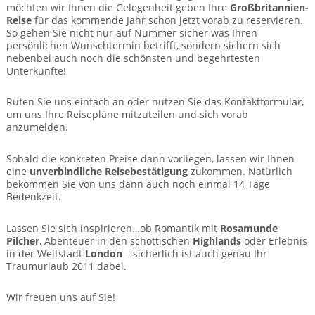
BTCo Überblick
Ihre Reise
möchten wir Ihnen die Gelegenheit geben Ihre
Großbritannien-
Busrundreisen
Wandern in Wales
Reise
für das kommende Jahr schon jetzt vorab zu reservieren.
Großbritannientouren für Alleinreisende
So gehen Sie nicht nur auf Nummer sicher was Ihren
News
Ablauf Ihrer Reise nach Großbritannien
Extras
persönlichen Wunschtermin betrifft, sondern sichern sich
Individualtouren
Cornwall
Reisen mit Hund
nebenbei auch noch die schönsten und begehrtesten
Kontakt
Anreise nach Großbritannien
Unterkünfte!
Urlaub in Großbritannien
England
Wandern in Cornwall (South West Coast Path)
Rosamunde Pilcher Reisen durch Cornwall und Südengland
Feedback
Bezahlung Ihrer Großbritannien Reise
Rufen Sie uns einfach an oder nutzen Sie das Kontaktformular,
Schottland
Versicherungsschutz
Wandern in England
um uns Ihre Reisepläne mitzuteilen und sich vorab
Unsere Familienreisen
anzumelden.
FAQs
Checkliste
Wales
Wandern in Schottland
Whiskyreisen Schottland
Sobald die konkreten Preise dann vorliegen, lassen wir Ihnen
Minibustouren
Großbritannien - Facts & Figures
Wandern in Wales
eine
unverbindliche Reisebestätigung
zukommen. Natürlich
bekommen Sie von uns dann auch noch einmal 14 Tage
Großbritannien Urlaub mit Hund
Bedenkzeit.
Reisen durch England und Wales per Minibus
Gutscheine - verschenken Sie eine Reise mit BTCo
Lassen Sie sich inspirieren…ob Romantik mit
Rosamunde
Reisen durch Schottland per Minibus
Pilcher
, Abenteuer in den schottischen
Highlands
oder Erlebnis
in der Weltstadt
London
– sicherlich ist auch genau Ihr
Individuelle Familienreisen in Großbritannien
Traumurlaub 2011 dabei.
Links
Wir freuen uns auf Sie!