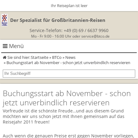
Ihr Reiseplan ist leer
Der Spezialist für Großbritannien-Reisen
Service-Telefon:
+49 (0) 69 / 6637 9960
Mo - Fr 9:00 - 16:00 Uhr oder
service@btco.de
Menü
Sie sind hier:
Startseite
»
BTCo
»
News
Rundreisen Großbritannien
» Buchungsstart ab November - schon jetzt unverbindlich reservieren
Autorundreisen
Wanderurlaub
Buchungsstart ab November - schon
Geführte Wandertouren
Themenreisen
Herzlich Willkommen
jetzt unverbindlich reservieren
England
Classic-Car-Reise durch Südengland
Allergikerreisen
Wandern in Cornwall
Vorfreude ist die schönste Freude…und aus diesem Grund
möchten wir uns schon jetzt mit Ihnen gemeinsam auf das
Schottland
Wandern in England
Für Outlander‑Fans: inspiriert durch die Highland Saga
Reisejahr 2011 freuen!
BTCo
Wales
Wandern in Schottland
Gartenreisen England
Auch wenn die genauen Preise erst gegen November vorliegen,