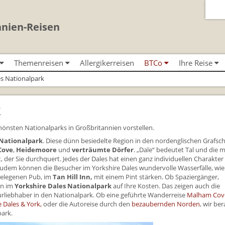
nnien-Reisen
Themenreisen
Allergikerreisen
BTCo
Ihre Reise
Classic-Car-Reise durch Südengland
Urlaub in Großbritannien
BTCo Überblick
Ablauf Ihrer Rei
es Nationalpark
n
Minibustouren
Für Outlander‑Fans: inspiriert durch die
Versicherungsschutz
News
Anreise nach Gr
 (South West
Reisen durch England und Wales
Highland Saga
per Minibus
k
Kontakt
Bezahlung Ihrer 
Reisen durch Schottland per
Gartenreisen England
Minibus
nd
Feedback
Checkliste
önsten Nationalparks in Großbritannien vorstellen.
Großbritannientouren für Alleinreisende
FAQs
Großbritannien -
 Nationalpark
. Diese dünn besiedelte Region in den nordenglischen Grafsc
Reisen mit Hund
Cove
,
Heidemoore
und
verträumte Dörfer
. „Dale“ bedeutet Tal und die 
Großbritannien 
 der Sie durchquert. Jedes der Dales hat einen ganz individuellen Charakter
Rosamunde Pilcher Reisen durch Cornwall
em können die Besucher im Yorkshire Dales wundervolle Wasserfälle, wie
Gutscheine - ver
und Südengland
gelegenen Pub, im
Tan Hill Inn,
mit einem Pint stärken. Ob Spaziergänger,
BTCo
en im
Yorkshire Dales Nationalpark
auf Ihre Kosten. Das zeigen auch die
Unsere Familienreisen
Individuelle Fami
urliebhaber in den Nationalpark. Ob eine geführte Wanderreise
Malham Cov
Whiskyreisen Schottland
e Dales & York,
oder die Autoreise durch den
bezaubernden Norden
, wir be
Links
park.
Mietwagen & Ve