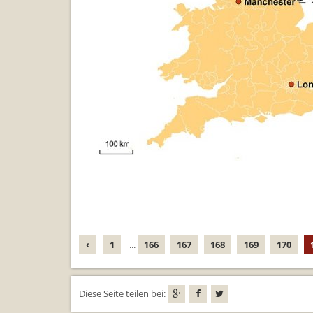
‹
1
...
166
167
168
169
170
Diese Seite teilen bei: