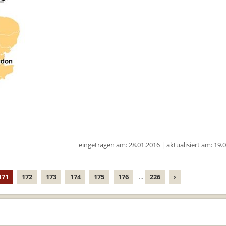
eingetragen am: 28.01.2016 | aktualisiert am: 19.
171
172
173
174
175
176
...
226
›