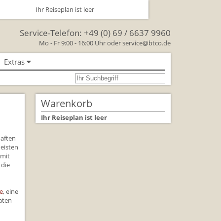
Ihr Reiseplan ist leer
Service-Telefon:
+49 (0) 69 / 6637 9960
Mo - Fr 9:00 - 16:00 Uhr oder
service@btco.de
Extras
se nach Großbritannien
oßbritannien
Warenkorb
Großbritannien Reise
Ihr Reiseplan ist leer
 Facts & Figures
haften
meisten
Urlaub mit Hund
 mit
 die
schenken Sie eine Reise mit
lienreisen in Großbritannien
e
, eine
raten
rkehr