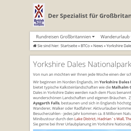
Der Spezialist für Großbrita
Rundreisen Großbritannien
Wanderurlaub
Sie sind hier:
Startseite
»
BTCo
»
News
» Yorkshire Dal
Autorundreisen
Geführte Wandertouren
Busrundreisen
Individualtoure
Herzlich Willkommen
Wandern in Cornwall
Cornwall
Wandern in Cornwall
Coast Path)
Yorkshire Dales Nationalpar
England
Wandern in England
England
Wandern in England
Schottland
Wandern in Schottland
Schottland
Wandern in Schottla
Wales
Wandern in Wales
Wales
Von nun an möchten wir Ihnen jede Woche einen der sch
Wandern in Wales
Wir beginnen im Norden Englands, im
Yorkshire Dales
bietet typische Kalksteinlandschaften wie die
Malhalm 
Dales in Yorkshire Dales werden nach dem Fluss benannt,
wunderschönen Landschaften und eigenen Bräuchen. Zud
Aysgarth Falls
, bestaunen und sich in Englands höchst
Wanderer, Walker oder Radfahrer: Aktivurlauber komm
Besucherzahlen - jedes Jahr kommen ca. 8 Millionen Nat
Minibustour durch den
Lake District, Hadrian´s Wall, Th
Sie gerne bei Ihrer Urlaubplanung im Yorkshire National