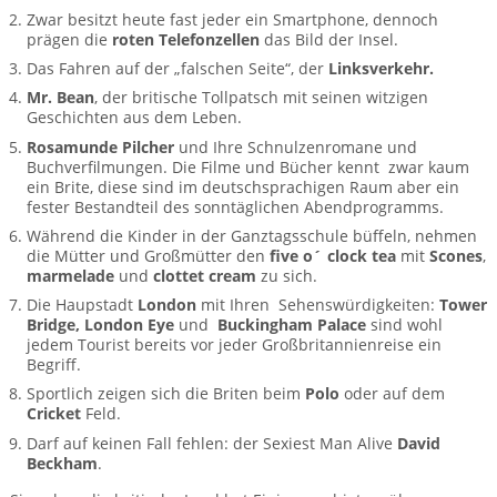
BTCo Überblick
Ihre Reise
Busrundreisen
Zwar besitzt heute fast jeder ein Smartphone, dennoch
Wandern in Wales
Großbritannientouren für Alleinreisende
prägen die
roten Telefonzellen
das Bild der Insel.
News
Ablauf Ihrer Reise nach Großbritannien
Extras
Das Fahren auf der „falschen Seite“, der
Linksverkehr.
Individualtouren
Cornwall
Reisen mit Hund
Mr. Bean
, der britische Tollpatsch mit seinen witzigen
Kontakt
Anreise nach Großbritannien
Geschichten aus dem Leben.
Urlaub in Großbritannien
England
Wandern in Cornwall (South West Coast Path)
Rosamunde Pilcher Reisen durch Cornwall und Südengland
Rosamunde Pilcher
und Ihre Schnulzenromane und
Feedback
Bezahlung Ihrer Großbritannien Reise
Schottland
Buchverfilmungen. Die Filme und Bücher kennt zwar kaum
Versicherungsschutz
Wandern in England
Unsere Familienreisen
ein Brite, diese sind im deutschsprachigen Raum aber ein
FAQs
fester Bestandteil des sonntäglichen Abendprogramms.
Checkliste
Wales
Wandern in Schottland
Whiskyreisen Schottland
Während die Kinder in der Ganztagsschule büffeln, nehmen
die Mütter und Großmütter den
five o´ clock tea
mit
Scones
,
Minibustouren
Großbritannien - Facts & Figures
Wandern in Wales
marmelade
und
clottet cream
zu sich.
Die Haupstadt
London
mit Ihren Sehenswürdigkeiten:
Tower
Großbritannien Urlaub mit Hund
Reisen durch England und Wales per Minibus
Bridge, London Eye
und
Buckingham Palace
sind wohl
jedem Tourist bereits vor jeder Großbritannienreise ein
Gutscheine - verschenken Sie eine Reise mit BTCo
Reisen durch Schottland per Minibus
Begriff.
Sportlich zeigen sich die Briten beim
Polo
oder auf dem
Individuelle Familienreisen in Großbritannien
Cricket
Feld.
Darf auf keinen Fall fehlen: der Sexiest Man Alive
David
Links
Beckham
.