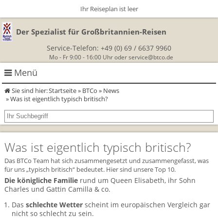
Ihr Reiseplan ist leer
Der Spezialist für Großbritannien-Reisen
Service-Telefon:
+49 (0) 69 / 6637 9960
Mo - Fr 9:00 - 16:00 Uhr oder
service@btco.de
Menü
Sie sind hier:
Startseite
»
BTCo
»
News
Rundreisen Großbritannien
» Was ist eigentlich typisch britisch?
Autorundreisen
Wanderurlaub
Was ist eigentlich typisch britisch?
Geführte Wandertouren
Themenreisen
Herzlich Willkommen
Das BTCo Team hat sich zusammengesetzt und zusammengefasst, was
England
Classic-Car-Reise durch Südengland
für uns „typisch britisch“ bedeutet. Hier sind unsere Top 10.
Allergikerreisen
Wandern in Cornwall
Die königliche Familie
rund um Queen Elisabeth, ihr Sohn
Schottland
Charles und Gattin Camilla & co.
Wandern in England
Für Outlander‑Fans: inspiriert durch die Highland Saga
BTCo
Das
schlechte Wetter
scheint im europäischen Vergleich gar
Wales
Wandern in Schottland
Gartenreisen England
nicht so schlecht zu sein.