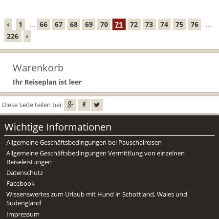
‹
1
...
66
67
68
69
70
71
72
73
74
75
76
...
226
›
Warenkorb
Ihr Reiseplan ist leer
Diese Seite teilen bei:
Wichtige Informationen
Allgemeine Geschäftsbedingungen bei Pauschalreisen
Allgemeine Geschäftsbedingungen Vermittlung von einzelnen
Reiseleistungen
Datenschutz
Facebook
Wissenswertes zum Urlaub mit Hund in Schottland, Wales und
Südengland
Impressum