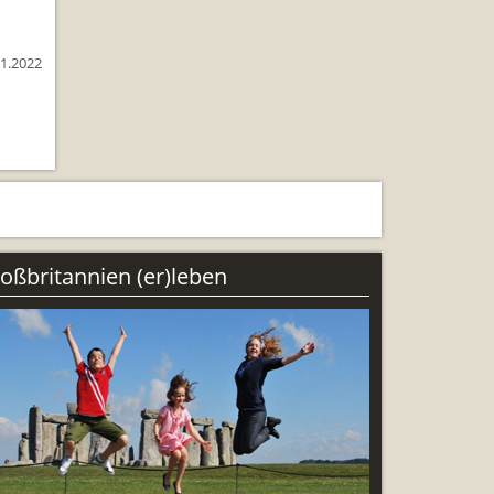
11.2022
ng
oßbritannien (er)leben