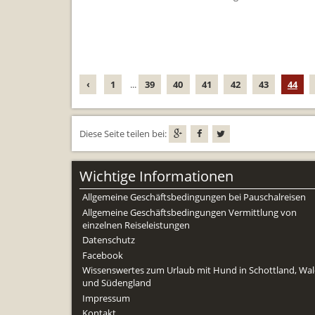
‹
1
...
39
40
41
42
43
44
Diese Seite teilen bei:
Wichtige Informationen
Allgemeine Geschäftsbedingungen bei Pauschalreisen
Allgemeine Geschäftsbedingungen Vermittlung von
einzelnen Reiseleistungen
Datenschutz
Facebook
Wissenswertes zum Urlaub mit Hund in Schottland, Wal
und Südengland
Impressum
Kontakt