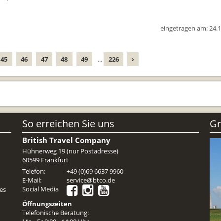
Reiseunterlagen
eingetragen am: 24.
Reiseversicheru
Unterkünfte
45
46
47
48
49
...
226
›
Zimmer
So erreichen Sie uns
Gr
British Travel Company
Hühnerweg 19 (nur Postadresse)
60599 Frankfurt
Telefon:
+49 (0)69 6637 9960
E-Mail:
service@btco.de
Social Media
es
Öffnungszeiten
Telefonische Beratung: