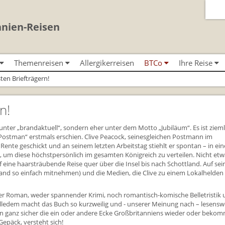
nnien-Reisen
Themenreisen
Allergikerreisen
BTCo
Ihre Reise
Classic-Car-Reise durch Südengland
Urlaub in Großbritannien
BTCo Überblick
Ablauf Ihrer Rei
ten Briefträgern!
n
Minibustouren
Für Outlander‑Fans: inspiriert durch die
Versicherungsschutz
News
Anreise nach Gr
 (South West
Reisen durch England und Wales
Highland Saga
per Minibus
n!
Kontakt
Bezahlung Ihrer 
Reisen durch Schottland per
Gartenreisen England
Minibus
nd
Feedback
Checkliste
nter „brandaktuell“, sondern eher unter dem Motto „Jubiläum“. Es ist zieml
Großbritannientouren für Alleinreisende
 Postman“ erstmals erschien. Clive Peacock, seinesgleichen Postmann im
FAQs
Großbritannien -
n Rente geschickt und an seinem letzten Arbeitstag stiehlt er spontan – in ei
Reisen mit Hund
, um diese höchstpersönlich im gesamten Königreich zu verteilen. Nicht etw
Großbritannien 
Rosamunde Pilcher Reisen durch Cornwall
 eine haarsträubende Reise quer über die Insel bis nach Schottland. Auf se
Gutscheine - ver
und Südengland
iemand so einfach mitnehmen) und die Medien, die Clive zu einem Lokalhelden
BTCo
Unsere Familienreisen
Individuelle Fami
ischer Roman, weder spannender Krimi, noch romantisch-komische Belletristik
Whiskyreisen Schottland
alledem macht das Buch so kurzweilig und - unserer Meinung nach – lesensw
Links
ennen ganz sicher die ein oder andere Ecke Großbritanniens wieder oder beko
Gepäck, versteht sich!
Mietwagen & Ve