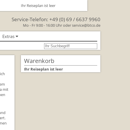
Ihr Reiseplan ist leer
Service-Telefon:
+49 (0) 69 / 6637 9960
Mo - Fr 9:00 - 16:00 Uhr oder
service@btco.de
Extras
se nach Großbritannien
oßbritannien
Warenkorb
Großbritannien Reise
Ihr Reiseplan ist leer
ich
 Facts & Figures
nem
a mit
Urlaub mit Hund
inen
schenken Sie eine Reise mit
lienreisen in Großbritannien
 und
ert.
mmen
rkehr