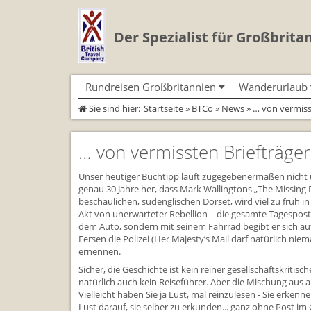
Der Spezialist für Großbrita
Rundreisen Großbritannien
Wanderurlaub
Sie sind hier:
Startseite
»
BTCo
»
News
» … von vermiss
Autorundreisen
Geführte Wandertouren
Busrundreisen
Individualtoure
Herzlich Willkommen
Wandern in Cornwall
Cornwall
Wandern in Cornwall
Coast Path)
… von vermissten Briefträger
England
Wandern in England
England
Wandern in England
Schottland
Wandern in Schottland
Schottland
Wandern in Schottla
Wales
Wandern in Wales
Wales
Unser heutiger Buchtipp läuft zugegebenermaßen nicht u
Wandern in Wales
genau 30 Jahre her, dass Mark Wallingtons „The Missing
beschaulichen, südenglischen Dorset, wird viel zu früh i
Akt von unerwarteter Rebellion – die gesamte Tagespost
dem Auto, sondern mit seinem Fahrrad begibt er sich auf
Fersen die Polizei (Her Majesty’s Mail darf natürlich n
ernennen.
Sicher, die Geschichte ist kein reiner gesellschaftskrit
natürlich auch kein Reiseführer. Aber die Mischung aus 
Vielleicht haben Sie ja Lust, mal reinzulesen - Sie erk
Lust darauf, sie selber zu erkunden... ganz ohne Post im 