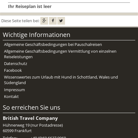
Mietwagen & Verkehr
Ihr Reiseplan ist leer
Reiseunterlagen
Diese Seite teilen bei:
Reiseversicherung
Wichtige Informationen
Unterkünfte
Allgemeine Geschäftsbedingungen bei Pauschalreisen
Allgemeine Geschäftsbedingungen Vermittlung von einzelnen
Zimmer
Reiseleistungen
Datenschutz
Facebook
Wissenswertes zum Urlaub mit Hund in Schottland, Wales und
Südengland
Impressum
Kontakt
So erreichen Sie uns
British Travel Company
Hühnerweg 19 (nur Postadresse)
60599 Frankfurt