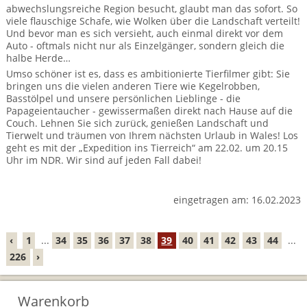
BTCo Überblick
Ihre Reise
abwechslungsreiche Region besucht, glaubt man das sofort. So
Busrundreisen
Wandern in Wales
viele flauschige Schafe, wie Wolken über die Landschaft verteilt!
Großbritannientouren für Alleinreisende
News
Und bevor man es sich versieht, auch einmal direkt vor dem
Ablauf Ihrer Reise nach Großbritannien
Extras
Individualtouren
Auto - oftmals nicht nur als Einzelgänger, sondern gleich die
Cornwall
Reisen mit Hund
halbe Herde…
Kontakt
Anreise nach Großbritannien
Umso schöner ist es, dass es ambitionierte Tierfilmer gibt: Sie
Urlaub in Großbritannien
England
Wandern in Cornwall (South West Coast Path)
Rosamunde Pilcher Reisen durch Cornwall und Südengland
bringen uns die vielen anderen Tiere wie Kegelrobben,
Feedback
Basstölpel und unsere persönlichen Lieblinge - die
Bezahlung Ihrer Großbritannien Reise
Schottland
Versicherungsschutz
Wandern in England
Papageientaucher - gewissermaßen direkt nach Hause auf die
Unsere Familienreisen
Couch. Lehnen Sie sich zurück, genießen Landschaft und
FAQs
Checkliste
Wales
Tierwelt und träumen von Ihrem nächsten Urlaub in Wales! Los
Wandern in Schottland
Whiskyreisen Schottland
geht es mit der „Expedition ins Tierreich“ am 22.02. um 20.15
Minibustouren
Uhr im NDR. Wir sind auf jeden Fall dabei!
Großbritannien - Facts & Figures
Wandern in Wales
Großbritannien Urlaub mit Hund
Reisen durch England und Wales per Minibus
eingetragen am: 16.02.2023
Gutscheine - verschenken Sie eine Reise mit BTCo
Reisen durch Schottland per Minibus
‹
1
...
34
35
36
37
38
39
40
41
42
43
44
...
Individuelle Familienreisen in Großbritannien
226
›
Links
Warenkorb