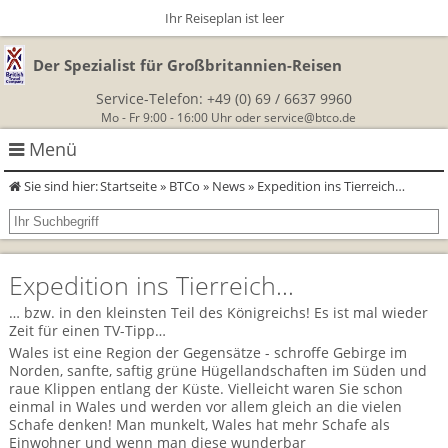
Ihr Reiseplan ist leer
Der Spezialist für Großbritannien-Reisen
Service-Telefon:
+49 (0) 69 / 6637 9960
Mo - Fr 9:00 - 16:00 Uhr oder
service@btco.de
Menü
Sie sind hier:
Startseite
»
BTCo
»
News
» Expedition ins Tierreich…
Rundreisen Großbritannien
Autorundreisen
Wanderurlaub
Expedition ins Tierreich…
Geführte Wandertouren
Themenreisen
Herzlich Willkommen
… bzw. in den kleinsten Teil des Königreichs! Es ist mal wieder
Zeit für einen TV-Tipp…
England
Classic-Car-Reise durch Südengland
Allergikerreisen
Wandern in Cornwall
Wales ist eine Region der Gegensätze - schroffe Gebirge im
Norden, sanfte, saftig grüne Hügellandschaften im Süden und
Schottland
raue Klippen entlang der Küste. Vielleicht waren Sie schon
Wandern in England
Für Outlander‑Fans: inspiriert durch die Highland Saga
BTCo
einmal in Wales und werden vor allem gleich an die vielen
Wales
Schafe denken! Man munkelt, Wales hat mehr Schafe als
Wandern in Schottland
Gartenreisen England
Einwohner und wenn man diese wunderbar